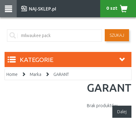
0 szt
SZUKAJ
KATEGORIE
Home
Marka
GARANT
GARANT
Brak produktów.
Dalej