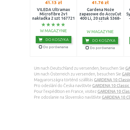
41.13 zł
41.76 zł
VILEDA Ultramax
Gardena Noże
Microfibre 2v1
zapasowe do AccuCut
S
nakładka 2 szt 167721
400 Li, 20 sztuk 5368-
20
W MAGAZYNIE
W MAGAZYNIE
DO KOSZYKA
DO KOSZYKA
Do porównania
Do porównania
Um nach Deutschland zu versenden, besuchen Sie
GA
Um nach Österreich zu versenden, besuchen Sie
GARD
Magyarországra történő szállítás
GARDENA 10 Classi
Pro odeslání do Česka navštivte
GARDENA 10 Classic 
Pour l’expédition en France, visitez
GARDENA 10 Class
Pre odoslanie na Slovensko navštívte
GARDENA 10 Cla