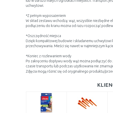
lub w bardzo małych ogródkach miejskich. Transport j
uchwytowi.
*Z pełnym wyposażeniem
W skład zestawu wchodzą: wąż, wszystkie niezbędne el
podłączeniu do kranu można od razu rozpocząć podlew
*Oszczędność miejsca
Dzięki kompaktowej budowie i składanemu uchwytowi k
przechowywania. Mieści się nawet w najmniejszym kącie 
*Koniec z rozlewaniem wody
Po zakręceniu dopływu wody wąż można podłączyć do z
czasie transportu lub podczas użytkowania nie zmarnuje
Zdjęcia mogą różnić się od oryginalnego produktu/prze
KLIEN