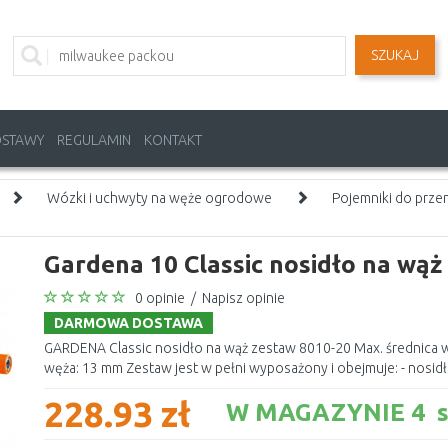
SZUKAJ
OSTAWY
REGULAMIN
KONTAKT
Wózki i uchwyty na węże ogrodowe
Pojemniki do prze
Gardena 10 Classic nosidło na wąż
0 opinie
/
Napisz opinie
DARMOWA DOSTAWA
GARDENA Classic nosidło na wąż zestaw 8010-20 Max. średnica w
węża: 13 mm Zestaw jest w pełni wyposażony i obejmuje: - nosidł
228.93 zł
W MAGAZYNIE 4 s