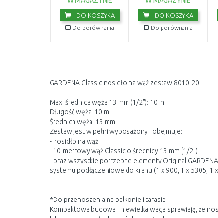
W MAGAZYNIE
W MAGAZYNIE
DO KOSZYKA
DO KOSZYKA
Do porównania
Do porównania
GARDENA Classic nosidło na wąż zestaw 8010-20
Max. średnica węża 13 mm (1/2"): 10 m
Długość węża: 10 m
Średnica węża: 13 mm
Zestaw jest w pełni wyposażony i obejmuje:
- nosidło na wąż
- 10-metrowy wąż Classic o średnicy 13 mm (1/2")
- oraz wszystkie potrzebne elementy Original GARDENA 
systemu podłączeniowe do kranu (1 x 900, 1 x 5305, 1 x 
*Do przenoszenia na balkonie i tarasie
Kompaktowa budowa i niewielka waga sprawiają, że nosidł