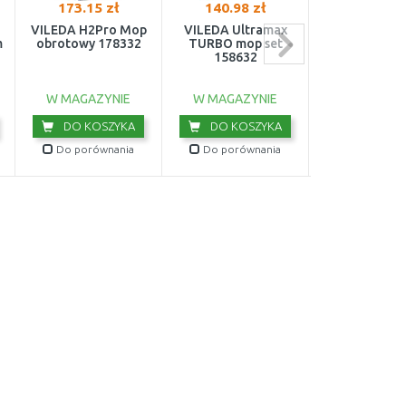
173.15 zł
140.98 zł
242.45 z
VILEDA H2Pro Mop
VILEDA Ultramax
Gardena Ster
m
obrotowy 178332
TURBO mop set
nawadnian
158632
Bluetooth 18
W MAGAZYNIE
W MAGAZYNIE
W MAGAZY
DO KOSZYKA
DO KOSZYKA
DO KOS
Do porównania
Do porównania
Do porówn