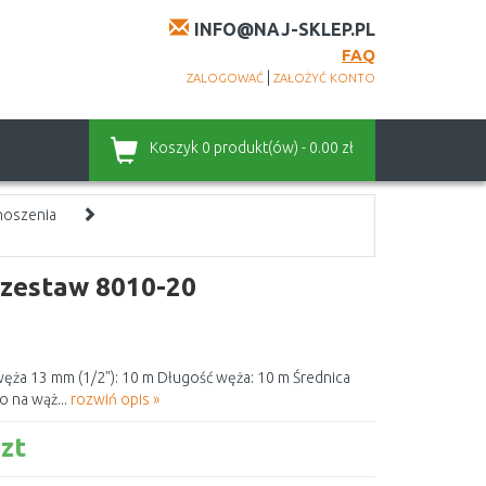
INFO@NAJ-SKLEP.PL
FAQ
|
ZALOGOWAĆ
ZAŁOŻYĆ KONTO
Koszyk
0 produkt(ów) - 0.00 zł
noszenia
 zestaw 8010-20
ęża 13 mm (1/2"): 10 m Długość węża: 10 m Średnica
o na wąż...
rozwiń opis »
zt