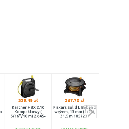
329.49 zł
367.70 zł
361.56 z
Kärcher HBX 2.10
Fiskars Solid L Bęben z
Gardena Mov
o
Kompaktowy (
wężem, 13 mm (1/2"),
Przenośny bę
5/16"/10 m) 2.645-
31,5 m 1057237
wąż 18690
388.0