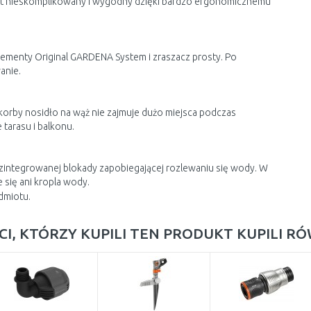
est nieskomplikowany i wygodny dzięki bardzo ergonomicznemu
ementy Original GARDENA System i zraszacz prosty. Po
anie.
orby nosidło na wąż nie zajmuje dużo miejsca podczas
tarasu i balkonu.
integrowanej blokady zapobiegającej rozlewaniu się wody. W
 się ani kropla wody.
dmiotu.
CI, KTÓRZY KUPILI TEN PRODUKT KUPILI R