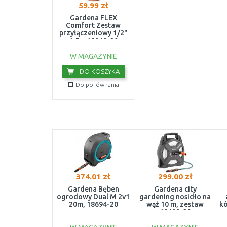
59.99 zł
Gardena FLEX
Comfort Zestaw
przyłączeniowy 1/2"
1,5m 18040-20
W MAGAZYNIE
DO KOSZYKA
Do porównania
374.01 zł
299.00 zł
Gardena Bęben
Gardena city
ogrodowy Dual M 2v1
gardening nosidło na
20m, 18694-20
wąż 10 m, zestaw
kó
18400-20
z