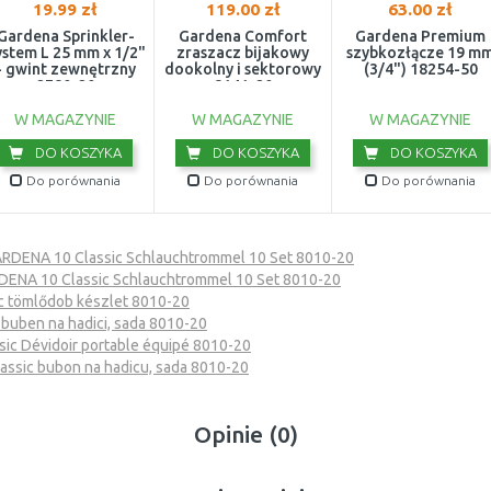
19.99 zł
119.00 zł
63.00 zł
Gardena Sprinkler-
Gardena Comfort
Gardena Premium
ystem L 25 mm x 1/2"
zraszacz bijakowy
szybkozłącze 19 m
- gwint zewnętrzny
dookolny i sektorowy
(3/4") 18254-50
2780-20
8141-20
W MAGAZYNIE
W MAGAZYNIE
W MAGAZYNIE
DO KOSZYKA
DO KOSZYKA
DO KOSZYKA
Do porównania
Do porównania
Do porównania
RDENA 10 Classic Schlauchtrommel 10 Set 8010-20
ENA 10 Classic Schlauchtrommel 10 Set 8010-20
c tömlődob készlet 8010-20
buben na hadici, sada 8010-20
ic Dévidoir portable équipé 8010-20
ssic bubon na hadicu, sada 8010-20
Opinie (0)