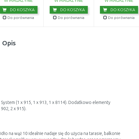
W MAGAZYNIE
W MAGAZYNIE
W MAGAZYNIE
DO KOSZYKA
DO KOSZYKA
DO KOSZYKA
Do porównania
Do porównania
Do porównania
Opis
System (1 x 915, 1 x 913, 1 x 8114). Dodatkowo elementy
902, 2 x 915).
o na wąż 10 idealnie nadaje się do użycia na tarasie, balkonie