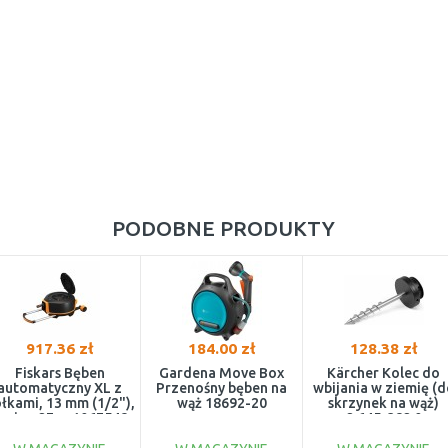
PODOBNE PRODUKTY
917.36 zł
184.00 zł
128.38 zł
Fiskars Bęben
Gardena Move Box
Kärcher Kolec do
automatyczny XL z
Przenośny bęben na
wbijania w ziemię (d
łkami, 13 mm (1/2"),
wąż 18692-20
skrzynek na wąż)
asięg 27 m 1067548
2.645-382.0