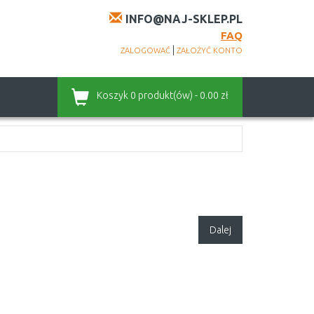
INFO@NAJ-SKLEP.PL
FAQ
|
ZALOGOWAĆ
ZAŁOŻYĆ KONTO
Koszyk
0 produkt(ów) - 0.00 zł
Dalej