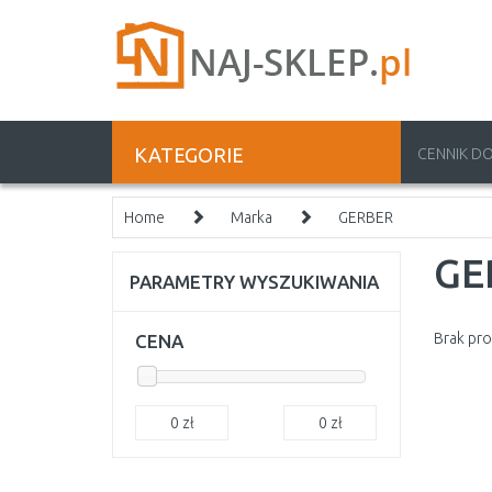
KATEGORIE
CENNIK D
Home
Marka
GERBER
GE
PARAMETRY WYSZUKIWANIA
Brak pr
CENA
0
zł
0
zł