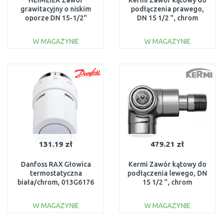
HEIMEIER Zawór
Kermi Zawór kątowy do
grawitacyjny o niskim
podłączenia prawego,
oporze DN 15-1/2"
DN 15 1/2 ", chrom
prawy 2340-02.000
ZV00300004
W MAGAZYNIE
W MAGAZYNIE
DO KOSZYKA
DO KOSZYKA
Do porównania
Do porównania
131.19 zł
479.21 zł
Danfoss RAX Głowica
Kermi Zawór kątowy do
termostatyczna
podłączenia lewego, DN
biała/chrom, 013G6176
15 1/2 ", chrom
ZV00300003
W MAGAZYNIE
W MAGAZYNIE
DO KOSZYKA
DO KOSZYKA