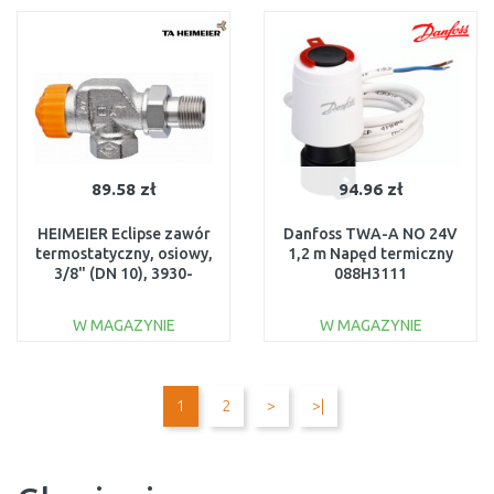
Do porównania
Do porównania
89.58 zł
94.96 zł
HEIMEIER Eclipse zawór
Danfoss TWA-A NO 24V
termostatyczny, osiowy,
1,2 m Napęd termiczny
3/8" (DN 10), 3930-
088H3111
01.000
W MAGAZYNIE
W MAGAZYNIE
DO KOSZYKA
DO KOSZYKA
Do porównania
Do porównania
1
2
>
>|