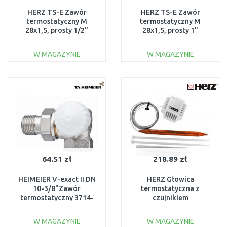
HERZ TS-E Zawór
HERZ TS-E Zawór
termostatyczny M
termostatyczny M
28x1,5, prosty 1/2"
28x1,5, prosty 1"
1772311
1772303
W MAGAZYNIE
W MAGAZYNIE
DO KOSZYKA
DO KOSZYKA
Do porównania
Do porównania
64.51 zł
218.89 zł
HEIMEIER V-exact II DN
HERZ Głowica
10-3/8"Zawór
termostatyczna z
termostatyczny 3714-
czujnikiem
01.000
powierzchniowym do
ogrzewania
W MAGAZYNIE
W MAGAZYNIE
podłogowego 1742100