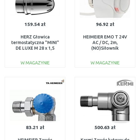
159.54 zł
96.92 zł
HERZ Głowica
HEIMEIER EMO T 24V
termostatyczna "MINI"
AC / DC, 2m,
DE LUXE M 28 x 1,5
(NO)Siłownik
chrom 1920041
elektrotermiczny
normalnie otwarty
W MAGAZYNIE
W MAGAZYNIE
1847-01.500
DO KOSZYKA
DO KOSZYKA
Do porównania
Do porównania
83.21 zł
500.63 zł