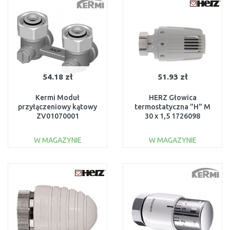
Do porównania
Do porównania
54.18 zł
51.93 zł
Kermi Moduł
HERZ Głowica
przyłączeniowy kątowy
termostatyczna "H" M
ZV01070001
30 x 1,5 1726098
W MAGAZYNIE
W MAGAZYNIE
DO KOSZYKA
DO KOSZYKA
Do porównania
Do porównania