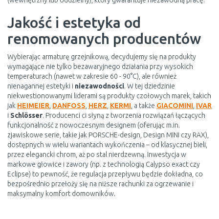
(wewnętrzny lub oddzielny), który gwarantuje niezawodną pracę.
Jakość i estetyka od
renomowanych producentów
Wybierając armaturę grzejnikową, decydujemy się na produkty
wymagające nie tylko bezawaryjnego działania przy wysokich
temperaturach (nawet w zakresie 60 - 90°C), ale również
nienagannej estetyki i
niezawodności
. W tej dziedzinie
niekwestionowanymi liderami są produkty czołowych marek, takich
jak
HEIMEIER
,
DANFOSS
,
HERZ
,
KERMI
, a także
GIACOMINI
,
IVAR
i
Schlösser
. Producenci ci słyną z tworzenia rozwiązań łączących
funkcjonalność z nowoczesnym designem (oferując m.in.
zjawiskowe serie, takie jak PORSCHE-design, Design MINI czy RAX),
dostępnych w wielu wariantach wykończenia – od klasycznej bieli,
przez elegancki chrom, aż po stal nierdzewną. Inwestycja w
markowe głowice i zawory (np. z technologią Calypso exact czy
Eclipse) to pewność, że regulacja przepływu będzie dokładna, co
bezpośrednio przełoży się na niższe rachunki za ogrzewanie i
maksymalny komfort domowników.