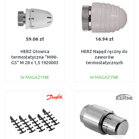
59.06 zł
16.94 zł
HERZ Głowica
HERZ Napęd ręczny do
termostatyczna "MINI-
zaworów
GS" M 28 x 1,5 1920003
termostatycznych
Design M 30 x 1,5
1910298
W MAGAZYNIE
W MAGAZYNIE
DO KOSZYKA
DO KOSZYKA
Do porównania
Do porównania