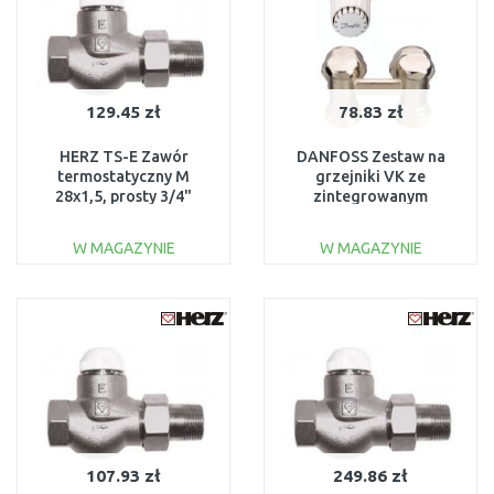
129.45 zł
78.83 zł
HERZ TS-E Zawór
DANFOSS Zestaw na
termostatyczny M
grzejniki VK ze
28x1,5, prosty 3/4"
zintegrowanym
1772302
zaworem 013G5090
W MAGAZYNIE
W MAGAZYNIE
DO KOSZYKA
DO KOSZYKA
Do porównania
Do porównania
107.93 zł
249.86 zł