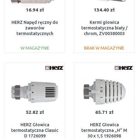
16.94 zł
134.40 zł
HERZ Napęd ręczny do
Kermi głowica
zaworów
termostatyczna biały /
termostatycznych
chrom, ZV00380003
Design M 28 x 1,5
1910280
W MAGAZYNIE
BRAK W MAGAZYNIE
DO KOSZYKA
DO KOSZYKA
Do porównania
Do porównania
52.82 zł
65.71 zł
HERZ Głowica
HERZ Głowica
termostatyczna Classic
termostatyczna „H” M
D 1726099
30 x 1,5 1926098