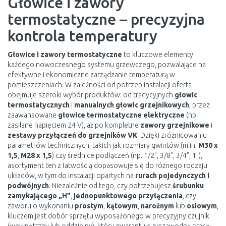
Głowice i zawory
termostatyczne – precyzyjna
kontrola temperatury
Głowice i zawory termostatyczne
to kluczowe elementy
każdego nowoczesnego systemu grzewczego, pozwalające na
efektywne i ekonomiczne zarządzanie temperaturą w
pomieszczeniach. W zależności od potrzeb instalacji oferta
obejmuje szeroki wybór produktów: od tradycyjnych
głowic
termostatycznych
i
manualnych głowic grzejnikowych
, przez
zaawansowane
głowice termostatyczne elektryczne
(np.
zasilane napięciem 24 V), aż po kompletne
zawory grzejnikowe
i
zestawy przyłączeń do grzejników VK
. Dzięki zróżnicowaniu
parametrów technicznych, takich jak rozmiary gwintów (m.in.
M30 x
1,5
,
M28 x 1,5
) czy średnice podłączeń (np. 1/2", 3/8", 3/4", 1"),
asortyment ten z łatwością dopasowuje się do różnego rodzaju
układów, w tym do instalacji opartych na
rurach pojedynczych i
podwójnych
. Niezależnie od tego, czy potrzebujesz
śrubunku
zamykającego „H”
,
jednopunktowego przyłączenia
, czy
zaworu o wykonaniu
prostym
,
kątowym
,
narożnym
lub
osiowym
,
kluczem jest dobór sprzętu wyposażonego w precyzyjny czujnik