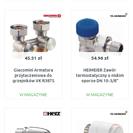
DO KOSZYKA
DO KOSZYKA
Do porównania
Do porównania
45.51 zł
54.96 zł
Giacomini Armatura
HEIMEIER Zawór
przyłaczeniowa do
termostatyczny o niskim
grzejników VK R387S
oporze DN 10-3/8"
3/4" x 18 zawór prosty
kątowy 2241-01.000
R387X001
W MAGAZYNIE
W MAGAZYNIE
DO KOSZYKA
DO KOSZYKA
Do porównania
Do porównania