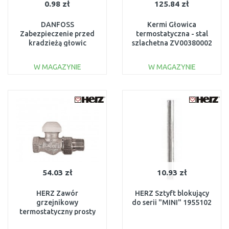
0.98 zł
125.84 zł
DANFOSS
Kermi Głowica
Zabezpieczenie przed
termostatyczna - stal
kradzieżą głowic
szlachetna ZV00380002
013G1232
W MAGAZYNIE
W MAGAZYNIE
DO KOSZYKA
DO KOSZYKA
Do porównania
Do porównania
54.03 zł
10.93 zł
HERZ Zawór
HERZ Sztyft blokujący
grzejnikowy
do serii "MINI" 1955102
termostatyczny prosty
1/2" 1772391