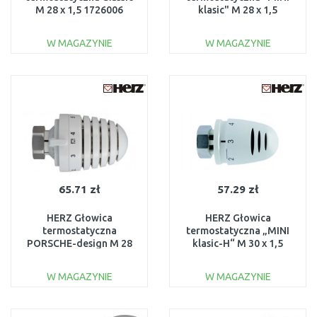
M 28 x 1,5 1726006
klasic" M 28 x 1,5
1920030
W MAGAZYNIE
W MAGAZYNIE
DO KOSZYKA
DO KOSZYKA
Do porównania
Do porównania
65.71 zł
57.29 zł
HERZ Głowica
HERZ Głowica
termostatyczna
termostatyczna „MINI
PORSCHE-design M 28
klasic-H“ M 30 x 1,5
x1,5 1926006
1920038
W MAGAZYNIE
W MAGAZYNIE
DO KOSZYKA
DO KOSZYKA