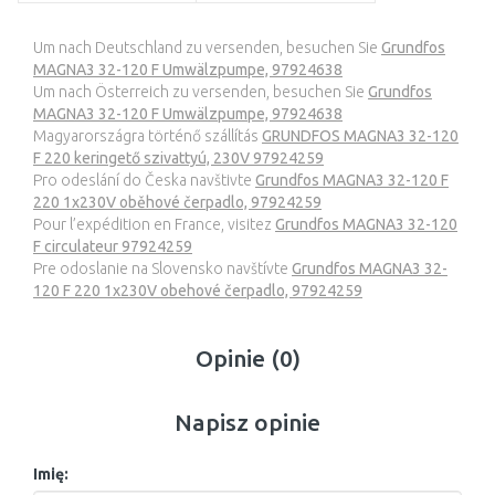
Um nach Deutschland zu versenden, besuchen Sie
Grundfos
MAGNA3 32-120 F Umwälzpumpe, 97924638
Um nach Österreich zu versenden, besuchen Sie
Grundfos
MAGNA3 32-120 F Umwälzpumpe, 97924638
Magyarországra történő szállítás
GRUNDFOS MAGNA3 32-120
F 220 keringető szivattyú, 230V 97924259
Pro odeslání do Česka navštivte
Grundfos MAGNA3 32-120 F
220 1x230V oběhové čerpadlo, 97924259
Pour l’expédition en France, visitez
Grundfos MAGNA3 32-120
F circulateur 97924259
Pre odoslanie na Slovensko navštívte
Grundfos MAGNA3 32-
120 F 220 1x230V obehové čerpadlo, 97924259
Opinie (0)
Napisz opinie
Imię: