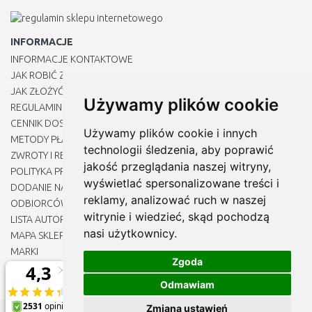
INFORMACJE
INFORMACJE KONTAKTOWE
JAK ROBIĆ ZAKUPY ?
JAK ZŁOŻYĆ REKLAMACJĘ
Używamy plików cookie
REGULAMIN
CENNIK DOSTAWY
Używamy plików cookie i innych
METODY PŁATNOŚCI
technologii śledzenia, aby poprawić
ZWROTY I REKLAMACJE PRODUKTÓW
jakość przeglądania naszej witryny,
POLITYKA PRYWATNOŚCI
wyświetlać spersonalizowane treści i
DODANIE NASZYCH ADRESÓW E-MAIL DO LISTY ZAUFANYCH
reklamy, analizować ruch w naszej
ODBIORCÓW
witrynie i wiedzieć, skąd pochodzą
LISTA AUTORYZOWANYCH CENTRÓW SERWISOWYCH
nasi użytkownicy.
MAPA SKLEPU
MARKI
Zgoda
BLOGU
EDYTUJ MOJE PREFERENCJE DOTYCZĄCE PLIKÓW COOKIE
Odmawiam
Zmiana ustawień