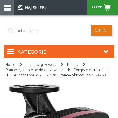
0 szt
SZUKAJ
KATEGORIE
Home
Technika grzewcza
Pompy
Pompy cyrkulacyjne do ogrzewania
Pompy elektroniczne
Grundfos MAGNA3 32-120 F Pompa obiegowa 97924259