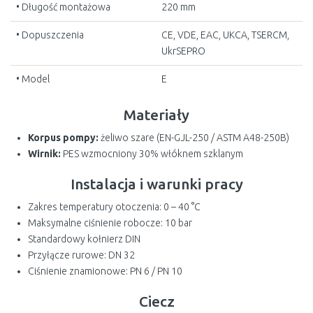
• Długość montażowa
220 mm
• Dopuszczenia
CE, VDE, EAC, UKCA, TSERCM,
UkrSEPRO
• Model
E
Materiały
Korpus pompy:
żeliwo szare (EN-GJL-250 / ASTM A48-250B)
Wirnik:
PES wzmocniony 30% włóknem szklanym
Instalacja i warunki pracy
Zakres temperatury otoczenia: 0 – 40 °C
Maksymalne ciśnienie robocze: 10 bar
Standardowy kołnierz DIN
Przyłącze rurowe: DN 32
Ciśnienie znamionowe: PN 6 / PN 10
Ciecz