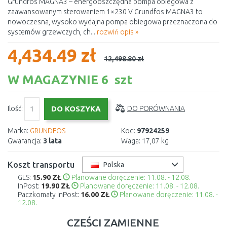
Grundfos MAGNA3 – energooszczędna pompa obiegowa z
zaawansowanym sterowaniem 1×230 V Grundfos MAGNA3 to
nowoczesna, wysoko wydajna pompa obiegowa przeznaczona do
systemów grzewczych, ch...
rozwiń opis »
4,434.49 zł
12,498.80 zł
W MAGAZYNIE 6 szt
Ilość:
DO PORÓWNANIA
Marka:
GRUNDFOS
Kod:
97924259
Gwarancja:
3 lata
Waga:
17,07 kg
Koszt transportu
Polska
GLS:
15.90 ZŁ
Planowane doręczenie: 11.08. - 12.08.
InPost:
19.90 ZŁ
Planowane doręczenie: 11.08. - 12.08.
Paczkomaty InPost:
16.00 ZŁ
Planowane doręczenie: 11.08. -
12.08.
CZĘŚCI ZAMIENNE