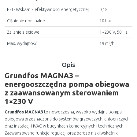
EEI - Wskaźnik efektywności energetycznej
0,18
Ciśnienie nominalne
10 bar
Zailanie sieciowe
1~230 V, 50 Hz
3
Max. wydajność
19 m
/h
Opis
Grundfos MAGNA3 –
energooszczędna pompa obiegowa
z zaawansowanym sterowaniem
1×230 V
Grundfos MAGNA3
to nowoczesna, wysoko wydajna pompa
obiegowa przeznaczona do systemów grzewczych, chłodniczych
oraz instalacji HVAC w budynkach komercyjnych i technicznych.
Zaawansowane funkcje regulacji oraz bardzo niski wskaźnik