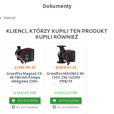
Dokumenty
Manual
KLIENCI, KTÓRZY KUPILI TEN PRODUKT
KUPILI RÓWNIEŻ
2,565.99 zł
6,029.51 zł
Grundfos Magna3 25-
Grundfos MAGNA3 40-
60 180 mm Pompa
120 F 250 1x230V
obiegowa 230V,
PN6/10
97924245
Bezdławnicowa
pompa obiegowa
97924270
W MAGAZYNIE
W MAGAZYNIE
DO KOSZYKA
DO KOSZYKA
Do porównania
Do porównania