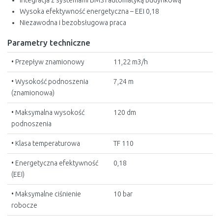
Integracja z systemami BMS i automatyką budynkową
Wysoka efektywność energetyczna – EEI 0,18
Niezawodna i bezobsługowa praca
Parametry techniczne
• Przepływ znamionowy
11,22 m3/h
• Wysokość podnoszenia
7,24 m
(znamionowa)
• Maksymalna wysokość
120 dm
podnoszenia
• Klasa temperaturowa
TF 110
• Energetyczna efektywność
0,18
(EEI)
• Maksymalne ciśnienie
10 bar
robocze