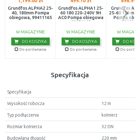
1,199.00 zł
499.10 zł
898.99 z
Grundfos ALPHA2 25-
Grundfos ALPHA1 25-
Grundfos ALP
40, 180mm Pompa
60 180 220-240V 9H
25-60 130 mm 
obiegowa, 99411165
AC0 Pompa obiegowa
Pompa obie
93074163
9916058
W MAGAZYNIE
W MAGAZYNIE
W MAGAZY
DO KOSZYKA
DO KOSZYKA
DO KOSZ
Do porównania
Do porównania
Do porówn
Specyfikacja
Specyfikacja
Wysokość robocza
12 m
Typ podłączenia
kołnierz
Rozmiar kołnierza
32 DN
Budowlana długość
220 mm