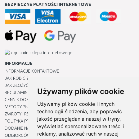
BEZPIECZNE PŁATNOŚCI INTERNETOWE
INFORMACJE
INFORMACJE KONTAKTOWE
JAK ROBIĆ ZAKUPY ?
JAK ZŁOŻYĆ REKLAMACJĘ
Używamy plików cookie
REGULAMIN
CENNIK DOSTAWY
Używamy plików cookie i innych
METODY PŁATNOŚCI
technologii śledzenia, aby poprawić
ZWROTY I REKLAMACJE PRODUKTÓW
jakość przeglądania naszej witryny,
POLITYKA PRYWATNOŚCI
wyświetlać spersonalizowane treści i
DODANIE NASZYCH ADRESÓW E-MAIL DO LISTY ZAUFANYCH
reklamy, analizować ruch w naszej
ODBIORCÓW