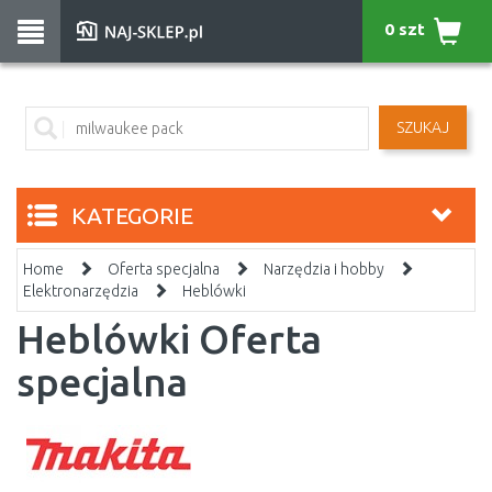
0 szt
SZUKAJ
KATEGORIE
Home
Oferta specjalna
Narzędzia i hobby
Elektronarzędzia
Heblówki
Heblówki Oferta
specjalna