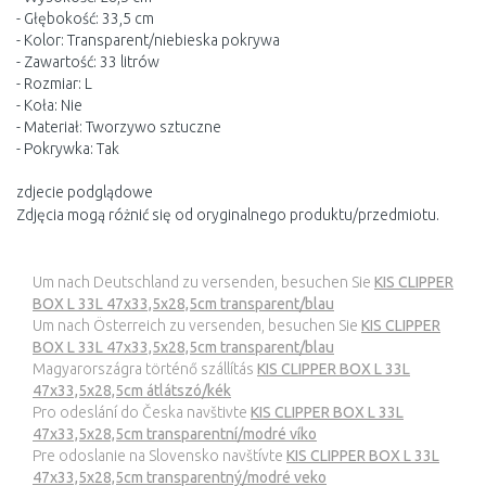
- Głębokość: 33,5 cm
- Kolor: Transparent/niebieska pokrywa
- Zawartość: 33 litrów
- Rozmiar: L
- Koła: Nie
- Materiał: Tworzywo sztuczne
- Pokrywka: Tak
zdjecie podglądowe
Zdjęcia mogą różnić się od oryginalnego produktu/przedmiotu.
Um nach Deutschland zu versenden, besuchen Sie
KIS CLIPPER
BOX L 33L 47x33,5x28,5cm transparent/blau
Um nach Österreich zu versenden, besuchen Sie
KIS CLIPPER
BOX L 33L 47x33,5x28,5cm transparent/blau
Magyarországra történő szállítás
KIS CLIPPER BOX L 33L
47x33,5x28,5cm átlátszó/kék
Pro odeslání do Česka navštivte
KIS CLIPPER BOX L 33L
47x33,5x28,5cm transparentní/modré víko
Pre odoslanie na Slovensko navštívte
KIS CLIPPER BOX L 33L
47x33,5x28,5cm transparentný/modré veko