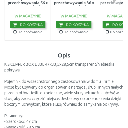
przechowywania 56 x
przechowywania 36 x
przechowywani
27 x 39 cm biały
22 x 27 cm białe
27 x 39 cm s
01721-N23
04743-N23
01721-09
W MAGAZYNIE
W MAGAZYNIE
W MAGAZY
DO KOSZYKA
DO KOSZYKA
DO KOSZ
Do porównania
Do porównania
Do porówn
Opis
KIS CLIPPER BOX L 33L 47x33,5x28,5cm transparent/niebieska
pokrywa
Pojemnik do wszechstronnego zastosowania w domu i firmie.
Może być używany do organizowania narzędzi, śrub i innych małych
przedmiotów. Jeśli to konieczne, wiele skrzynek można ułożyć w
stos, aby zaoszczędzić miejsce. Jest łatwy do przenoszenia dzięki
bocznym uchwytom, które służą również do zamykania pokrywy.
Parametry:
- Szerokość: 47 cm
- Wysokość: 28,5 cm