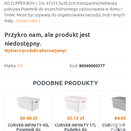
KIS CLIPPER BOX L 33L 47x33,5x28,5cm transparent/niebieska
pokrywa Pojemnik do wszechstronnego zastosowania w domu i
firmie. Może być używany do organizowania narzędzi, śrub i innych
mały...
rozwiń opis »
Przykro nam, ale produkt jest
niedostępny.
Wybierz produkt alternatywny!
Marka:
KIS
Kod:
86940000377
PODOBNE PRODUKTY
63.46 zł
32.12 zł
64.00 z
CURVER INFINITY 45L
CURVER INFINITY 17L
CURVER INFINI
Pojemnik do
Pudełko do
Pojemnik 