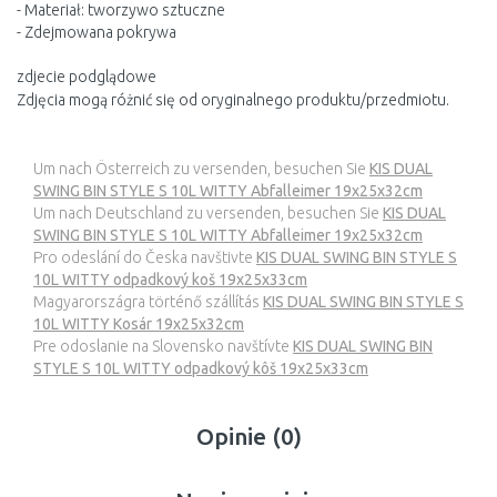
- Materiał: tworzywo sztuczne
- Zdejmowana pokrywa
zdjecie podglądowe
Zdjęcia mogą różnić się od oryginalnego produktu/przedmiotu.
Um nach Österreich zu versenden, besuchen Sie
KIS DUAL
SWING BIN STYLE S 10L WITTY Abfalleimer 19x25x32cm
Um nach Deutschland zu versenden, besuchen Sie
KIS DUAL
SWING BIN STYLE S 10L WITTY Abfalleimer 19x25x32cm
Pro odeslání do Česka navštivte
KIS DUAL SWING BIN STYLE S
10L WITTY odpadkový koš 19x25x33cm
Magyarországra történő szállítás
KIS DUAL SWING BIN STYLE S
10L WITTY Kosár 19x25x32cm
Pre odoslanie na Slovensko navštívte
KIS DUAL SWING BIN
STYLE S 10L WITTY odpadkový kôš 19x25x33cm
Opinie (0)