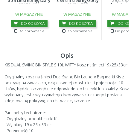
x 34 cm srebrny/szary
x 34 cm srebrny/żółty
29,4 x 37,6
02171-686
02171-535
srebrny/szary
686
W MAGAZYNIE
W MAGAZYNIE
W MAGAZY
DO KOSZYKA
DO KOSZYKA
DO KOSZ
Do porównania
Do porównania
Do porówn
Opis
KIS DUAL SWING BIN STYLE S 10L WITTY Kosz na śmieci 19x25x33cm
Oryginalny kosz na śmieci Dual Swing Bin Laundry Bag marki Kis z
pokrywą na zawiasach, dzięki swojej konstrukcji i pojemności 10
litrów, będzie szczególnie odpowiedni do łazienki lub toalety. Kosz
wykonany jest z wytrzymałego tworzywa sztucznego i posiada
zdejmowaną pokrywę, co ułatwia czyszczenie.
Parametry techniczne:
- Oryginalny produkt marki Kis
- Wymiary: 19 x 25 x 33 cm
- Pojemność: 10 l