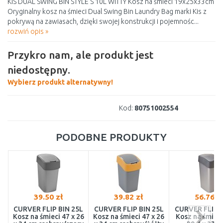
KIS DUAL SWING BIN STYLE S 10L WITTY Kosz na śmieci 19x25x33cm
Oryginalny kosz na śmieci Dual Swing Bin Laundry Bag marki Kis z
pokrywą na zawiasach, dzięki swojej konstrukcji i pojemnośc...
rozwiń opis »
Przykro nam, ale produkt jest
niedostępny.
Wybierz produkt alternatywny!
Kod:
80751002554
PODOBNE PRODUKTY
39.50 zł
39.82 zł
56.76 z
CURVER FLIP BIN 25L
CURVER FLIP BIN 25L
CURVER FLIP B
Kosz na śmieci 47 x 26
Kosz na śmieci 47 x 26
Kosz na śmieci