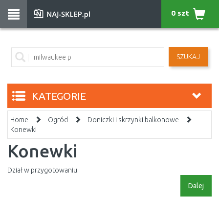
0 szt
SZUKAJ
KATEGORIE
Home
Ogród
Doniczki i skrzynki balkonowe
Konewki
Konewki
Dział w przygotowaniu.
Dalej