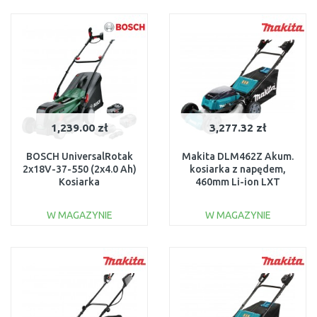
DO KOSZYKA
DO KOSZYKA
Do porównania
Do porównania
1,239.00 zł
3,277.32 zł
BOSCH UniversalRotak
Makita DLM462Z Akum.
2x18V-37-550 (2x4.0 Ah)
kosiarka z napędem,
Kosiarka
460mm Li-ion LXT
akumulatorowa
2x18V bez
06008B9E00
akumulatorów
W MAGAZYNIE
W MAGAZYNIE
DO KOSZYKA
DO KOSZYKA
Do porównania
Do porównania