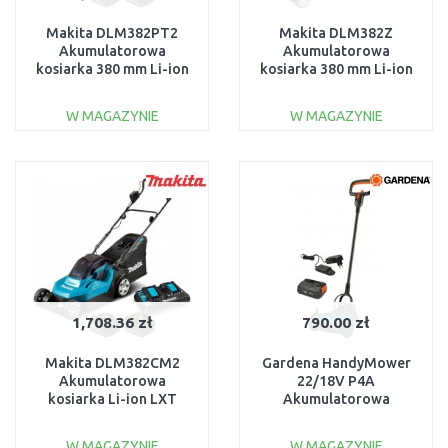
Makita DLM382PT2
Makita DLM382Z
Akumulatorowa
Akumulatorowa
kosiarka 380 mm Li-ion
kosiarka 380 mm Li-ion
LXT 2x5,0Ah 18V
2x18V bez akum
W MAGAZYNIE
W MAGAZYNIE
DO KOSZYKA
DO KOSZYKA
Do porównania
Do porównania
1,708.36 zł
790.00 zł
Makita DLM382CM2
Gardena HandyMower
Akumulatorowa
22/18V P4A
kosiarka Li-ion LXT
Akumulatorowa
(2x4,0Ah/18V)
kosiarka ręczna, zestaw
(1 x 2,5 Ah) 14620-20
W MAGAZYNIE
W MAGAZYNIE