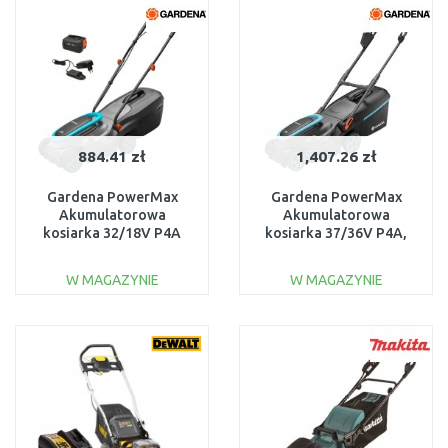
Do porównania
Do porównania
884.41 zł
1,407.26 zł
Gardena PowerMax
Gardena PowerMax
Akumulatorowa
Akumulatorowa
kosiarka 32/18V P4A
kosiarka 37/36V P4A,
(1x4,0 Ah/18V) 14632-
14638-20
20
W MAGAZYNIE
W MAGAZYNIE
DO KOSZYKA
DO KOSZYKA
Do porównania
Do porównania