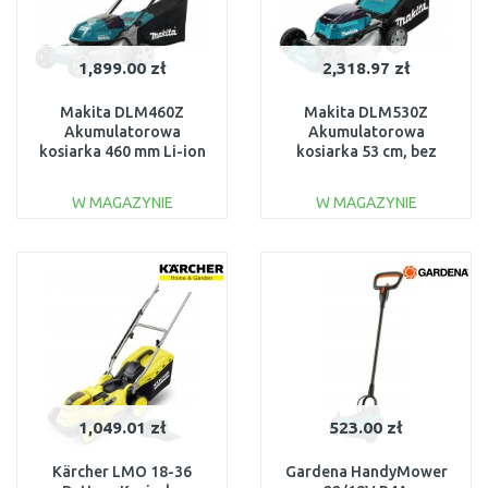
1,899.00 zł
2,318.97 zł
Makita DLM460Z
Makita DLM530Z
Akumulatorowa
Akumulatorowa
kosiarka 460 mm Li-ion
kosiarka 53 cm, bez
2x18V, bez
akumulatorów i
akumulatorów
ładowarki
W MAGAZYNIE
W MAGAZYNIE
DO KOSZYKA
DO KOSZYKA
Do porównania
Do porównania
1,049.01 zł
523.00 zł
Kärcher LMO 18-36
Gardena HandyMower