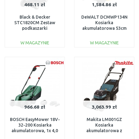
468.11 zł
1,584.86 zł
Black & Decker
DeWALT DCMWP134N
STC1820CM Zestaw
Kosiarka
podkaszarki
akumulatorowa 53cm
wielofunkcyjnej
XR (2x18V/bez aku)
(28cm/18V/1x2,0Ah)
W MAGAZYNIE
W MAGAZYNIE
DO KOSZYKA
DO KOSZYKA
Do porównania
Do porównania
966.68 zł
3,063.99 zł
BOSCH EasyMower 18V-
Makita LM001GZ
32-200 Kosiarka
Kosiarka
akumulatorowa, 1x 4,0
akumulatorowa z
Ah, ładowarka
napędem 480mm Li-ion