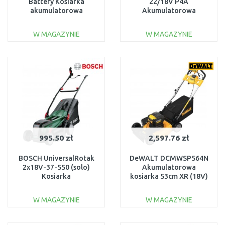
Battery Kosiarka
22/18V P4A
akumulatorowa
Akumulatorowa
(36cm/18V/bez
kosiarka ręczna, bez
akumulatora) 1.444-
akumulatora 14620-55
W MAGAZYNIE
W MAGAZYNIE
420.0
DO KOSZYKA
DO KOSZYKA
Do porównania
Do porównania
995.50 zł
2,597.76 zł
BOSCH UniversalRotak
DeWALT DCMWSP564N
2x18V-37-550 (solo)
Akumulatorowa
Kosiarka
kosiarka 53cm XR (18V)
akumulatorowa
bez aku
06008B9E01
W MAGAZYNIE
W MAGAZYNIE
DO KOSZYKA
DO KOSZYKA