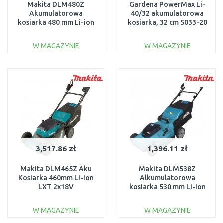
Makita DLM480Z
Gardena PowerMax Li-
Akumulatorowa
40/32 akumulatorowa
kosiarka 480 mm Li-ion
kosiarka, 32 cm 5033-20
LXT 2x18V bez akum
W MAGAZYNIE
W MAGAZYNIE
DO KOSZYKA
DO KOSZYKA
Do porównania
Do porównania
3,517.86 zł
1,396.11 zł
Makita DLM465Z Aku
Makita DLM538Z
Kosiarka 460mm Li-ion
Alkumulatorowa
LXT 2x18V
kosiarka 530 mm Li-ion
LXT 2x18 bez akum
W MAGAZYNIE
W MAGAZYNIE