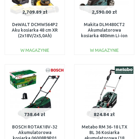
2,709.89 zł
2,590.00 zł
DeWALT DCMW564P2
Makita DLM480CT2
Aku kosiarka 48 cm XR
Akumulatorowa
(2x18V/2x5,0Ah)
kosiarka 480mm Li-ion
LXT (2x18V/2x5,0Ah)
W MAGAZYNIE
W MAGAZYNIE
DO KOSZYKA
DO KOSZYKA
Do porównania
Do porównania
738.64 zł
824.84 zł
BOSCH ROTAK18V-32
Metabo RM 36-18 LTX
Akumulatorowa
BL 36 Kosiarka
kosiarka 06008B9P01
akumulatorowa (18