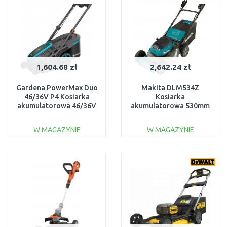
1,604.68 zł
2,642.24 zł
Gardena PowerMax Duo
Makita DLM534Z
46/36V P4 Kosiarka
Kosiarka
akumulatorowa 46/36V
akumulatorowa 530mm
P4A 4,0 - zestaw 14646-
Li-ion LXT 2x18V bez
20
aku Z
W MAGAZYNIE
W MAGAZYNIE
DO KOSZYKA
DO KOSZYKA
Do porównania
Do porównania