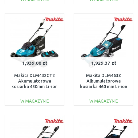
DO KOSZYKA
DO KOSZYKA
Do porównania
Do porównania
1,939.00 zł
1,929.37 zł
Makita DLM432CT2
Makita DLM463Z
Akumulatorowa
Alkumulatorowa
kosiarka 430mm Li-ion
kosiarka 460 mm Li-ion
LXT (2x5,0Ah/18V)
LXT 2x18V bez akum
W MAGAZYNIE
W MAGAZYNIE
DO KOSZYKA
DO KOSZYKA
Do porównania
Do porównania