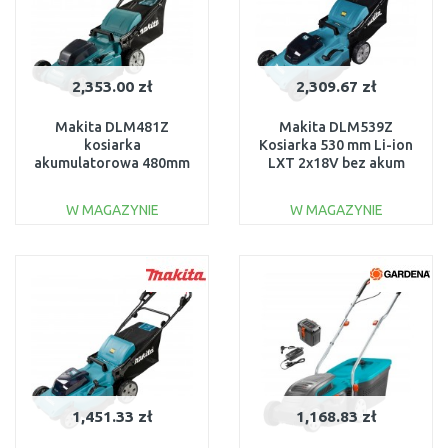
2,353.00 zł
2,309.67 zł
Makita DLM481Z
Makita DLM539Z
kosiarka
Kosiarka 530 mm Li-ion
akumulatorowa 480mm
LXT 2x18V bez akum
Li-ion LXT 2x18V bez
akumulatora
W MAGAZYNIE
W MAGAZYNIE
DO KOSZYKA
DO KOSZYKA
Do porównania
Do porównania
1,451.33 zł
1,168.83 zł