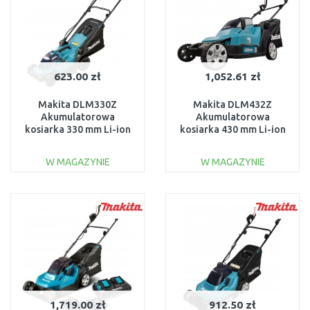
623.00 zł
1,052.61 zł
Makita DLM330Z
Makita DLM432Z
Akumulatorowa
Akumulatorowa
kosiarka 330 mm Li-ion
kosiarka 430 mm Li-ion
LXT 18V bez akum
LXT 2x18V bez akum
W MAGAZYNIE
W MAGAZYNIE
DO KOSZYKA
DO KOSZYKA
Do porównania
Do porównania
1,719.00 zł
912.50 zł