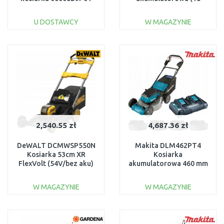
V/bez akumulatora)
601716850
U DOSTAWCY
W MAGAZYNIE
DO KOSZYKA
DO KOSZYKA
Do porównania
Do porównania
2,540.55 zł
4,687.36 zł
DeWALT DCMWSP550N
Makita DLM462PT4
Kosiarka 53cm XR
Kosiarka
FlexVolt (54V/bez aku)
akumulatorowa 460 mm
Li-ion LXT
(4x5,0Ah/18V)
W MAGAZYNIE
W MAGAZYNIE
DO KOSZYKA
DO KOSZYKA
Do porównania
Do porównania