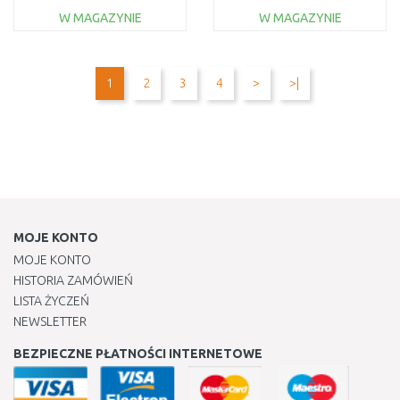
06008B9D00
XGT 40V, bez aku
W MAGAZYNIE
W MAGAZYNIE
DO KOSZYKA
DO KOSZYKA
Do porównania
Do porównania
1
2
3
4
>
>|
MOJE KONTO
MOJE KONTO
HISTORIA ZAMÓWIEŃ
LISTA ŻYCZEŃ
NEWSLETTER
BEZPIECZNE PŁATNOŚCI INTERNETOWE