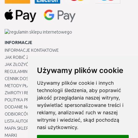
INFORMACJE
INFORMACJE KONTAKTOWE
JAK ROBIĆ ZAKUPY ?
JAK ZŁOŻYĆ REKLAMACJĘ
Używamy plików cookie
REGULAMIN
CENNIK DOSTAWY
Używamy plików cookie i innych
METODY PŁATNOŚCI
technologii śledzenia, aby poprawić
ZWROTY I REKLAMACJE PRODUKTÓW
jakość przeglądania naszej witryny,
POLITYKA PRYWATNOŚCI
wyświetlać spersonalizowane treści i
DODANIE NASZYCH ADRESÓW E-MAIL DO LISTY ZAUFANYCH
reklamy, analizować ruch w naszej
ODBIORCÓW
witrynie i wiedzieć, skąd pochodzą
LISTA AUTORYZOWANYCH CENTRÓW SERWISOWYCH
nasi użytkownicy.
MAPA SKLEPU
MARKI