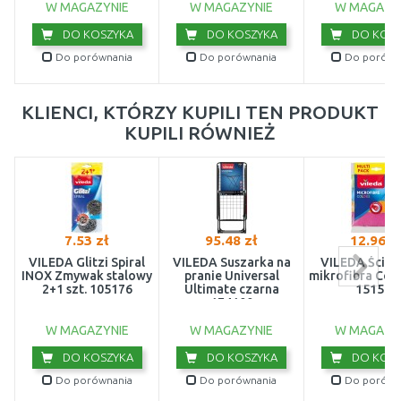
W MAGAZYNIE
W MAGAZYNIE
W MAGAZY
DO KOSZYKA
DO KOSZYKA
DO KOSZ
Do porównania
Do porównania
Do porówn
KLIENCI, KTÓRZY KUPILI TEN PRODUKT
KUPILI RÓWNIEŻ
7.53 zł
95.48 zł
12.96 z
VILEDA Glitzi Spiral
VILEDA Suszarka na
VILEDA Ścier
INOX Zmywak stalowy
pranie Universal
mikrofibra Colo
2+1 szt. 105176
Ultimate czarna
151502
174100
W MAGAZYNIE
W MAGAZYNIE
W MAGAZY
DO KOSZYKA
DO KOSZYKA
DO KOSZ
Do porównania
Do porównania
Do porówn