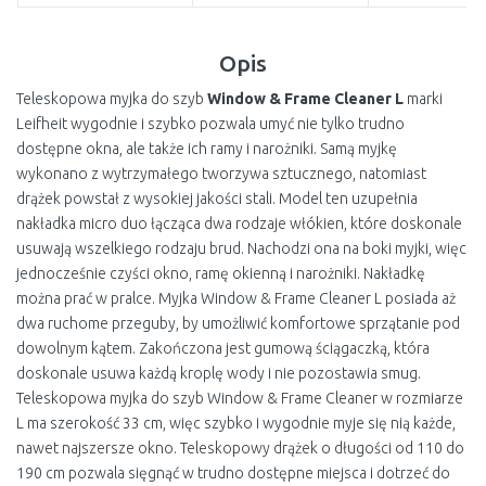
Opis
Teleskopowa myjka do szyb
Window & Frame Cleaner L
marki
Leifheit wygodnie i szybko pozwala umyć nie tylko trudno
dostępne okna, ale także ich ramy i narożniki. Samą myjkę
wykonano z wytrzymałego tworzywa sztucznego, natomiast
drążek powstał z wysokiej jakości stali. Model ten uzupełnia
nakładka micro duo łącząca dwa rodzaje włókien, które doskonale
usuwają wszelkiego rodzaju brud. Nachodzi ona na boki myjki, więc
jednocześnie czyści okno, ramę okienną i narożniki. Nakładkę
można prać w pralce. Myjka Window & Frame Cleaner L posiada aż
dwa ruchome przeguby, by umożliwić komfortowe sprzątanie pod
dowolnym kątem. Zakończona jest gumową ściągaczką, która
doskonale usuwa każdą kroplę wody i nie pozostawia smug.
Teleskopowa myjka do szyb Window & Frame Cleaner w rozmiarze
L ma szerokość 33 cm, więc szybko i wygodnie myje się nią każde,
nawet najszersze okno. Teleskopowy drążek o długości od 110 do
190 cm pozwala sięgnąć w trudno dostępne miejsca i dotrzeć do