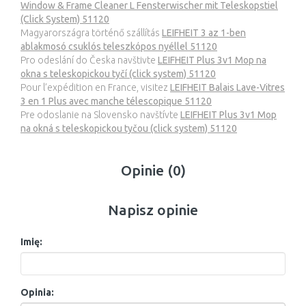
Window & Frame Cleaner L Fensterwischer mit Teleskopstiel
(Click System) 51120
Magyarországra történő szállítás
LEIFHEIT 3 az 1-ben
ablakmosó csuklós teleszkópos nyéllel 51120
Pro odeslání do Česka navštivte
LEIFHEIT Plus 3v1 Mop na
okna s teleskopickou tyčí (click system) 51120
Pour l’expédition en France, visitez
LEIFHEIT Balais Lave-Vitres
3 en 1 Plus avec manche télescopique 51120
Pre odoslanie na Slovensko navštívte
LEIFHEIT Plus 3v1 Mop
na okná s teleskopickou tyčou (click system) 51120
Opinie (0)
Napisz opinie
Imię:
Opinia: