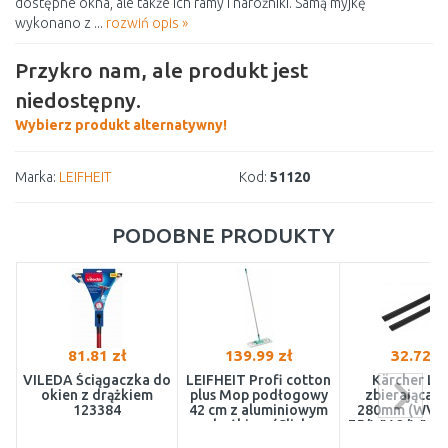
dostępne okna, ale także ich ramy i narożniki. Samą myjkę
wykonano z ...
rozwiń opis »
Przykro nam, ale produkt jest
niedostępny.
Wybierz produkt alternatywny!
Marka:
LEIFHEIT
Kod:
51120
PODOBNE PRODUKTY
81.81 zł
139.99 zł
32.72 z
VILEDA Ściągaczka do
LEIFHEIT Profi cotton
Kärcher Li
okien z drążkiem
plus Mop podłogowy
zbierająca (2
123384
42 cm z aluminiowym
280mm (WV 
drążkiem (Click
75/WV 2/WV 5)
System) 55020
005.0