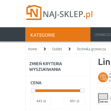
KATEGORIE
CENNIK D
Home
Outlet
Technika grzewcza
Lin
ZMIEŃ KRYTERIA
WYSZUKIWANIA
U
N
o
CENA
445
zł
891
zł