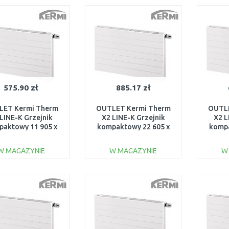
Do porównania
Do porównania
575.90 zł
885.17 zł
LET Kermi Therm
OUTLET Kermi Therm
OUTLE
LINE-K Grzejnik
X2 LINE-K Grzejnik
X2 L
paktowy 11 905 x
kompaktowy 22 605 x
kompa
1105
1605
705 P
K110901101N1K
PLK220601601N1K
U
W MAGAZYNIE
W MAGAZYNIE
W
USZKODZONY
USZKODZONY
DO KOSZYKA
DO KOSZYKA
Do porównania
Do porównania