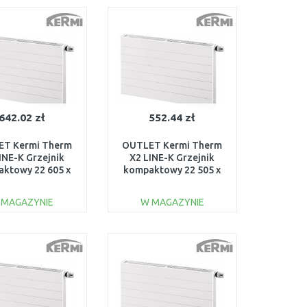
Do porównania
Do porównania
642.02 zł
552.44 zł
T Kermi Therm
OUTLET Kermi Therm
INE-K Grzejnik
X2 LINE-K Grzejnik
ktowy 22 605 x
kompaktowy 22 505 x
LK220600701N1K
605 PLK220500601N1K
SZKODZONY
USZKODZONY
 MAGAZYNIE
W MAGAZYNIE
DO KOSZYKA
DO KOSZYKA
Do porównania
Do porównania