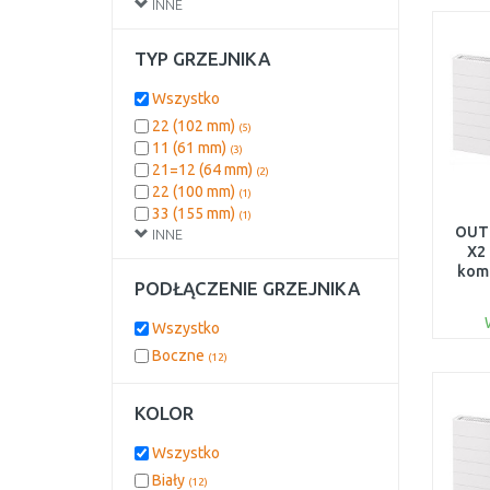
INNE
905
(1)
TYP GRZEJNIKA
Wszystko
22 (102 mm)
(5)
11 (61 mm)
(3)
21=12 (64 mm)
(2)
22 (100 mm)
(1)
33 (155 mm)
(1)
OUT
INNE
X2 
kom
PODŁĄCZENIE GRZEJNIKA
PL
Wszystko
Boczne
(12)
KOLOR
Wszystko
Biały
(12)