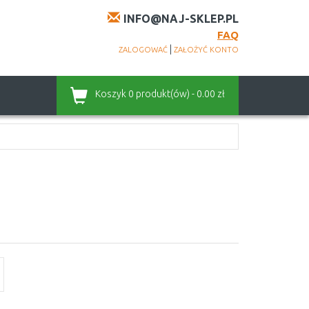
INFO@NAJ-SKLEP.PL
FAQ
|
ZALOGOWAĆ
ZAŁOŻYĆ KONTO
Koszyk
0 produkt(ów) - 0.00 zł