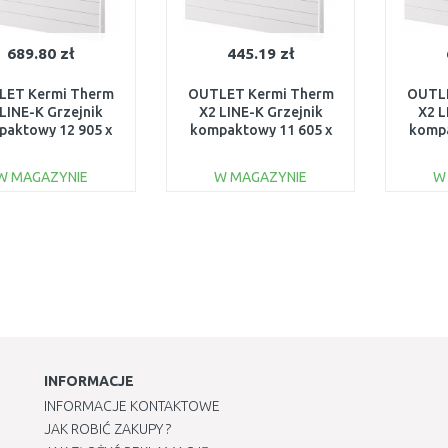
689.80 zł
445.19 zł
LET Kermi Therm
OUTLET Kermi Therm
OUTLE
LINE-K Grzejnik
X2 LINE-K Grzejnik
X2 L
paktowy 12 905 x
kompaktowy 11 605 x
kompa
PLK120900601N1K
605 PLK110600601N1K
805 P
USZKODZONY
USZKODZONY
U
W MAGAZYNIE
W MAGAZYNIE
W
DO KOSZYKA
DO KOSZYKA
Do porównania
Do porównania
INFORMACJE
INFORMACJE KONTAKTOWE
JAK ROBIĆ ZAKUPY ?