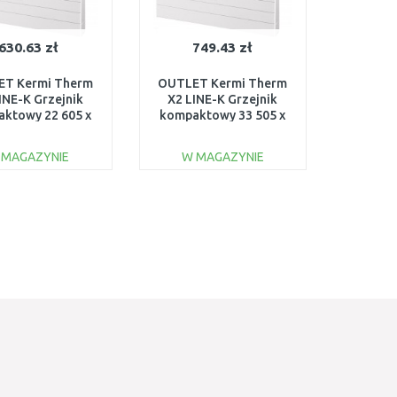
630.63 zł
749.43 zł
T Kermi Therm
OUTLET Kermi Therm
INE-K Grzejnik
X2 LINE-K Grzejnik
ktowy 22 605 x
kompaktowy 33 505 x
LK220600801N1K
605 PLK330500601N1K
SZKODZONY
USZKODZONY
 MAGAZYNIE
W MAGAZYNIE
DO KOSZYKA
DO KOSZYKA
Do porównania
Do porównania