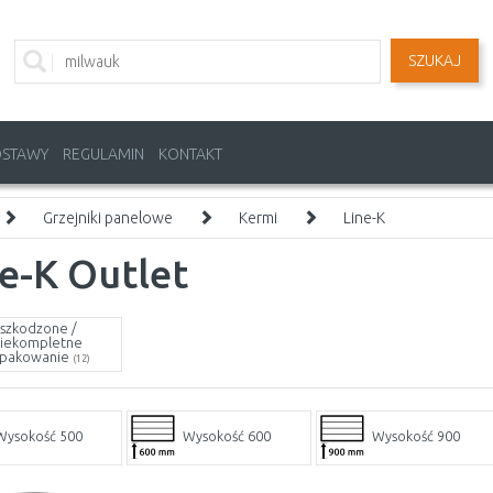
SZUKAJ
OSTAWY
REGULAMIN
KONTAKT
Grzejniki panelowe
Kermi
Line-K
e-K Outlet
szkodzone /
iekompletne
pakowanie
(12)
Wysokość 500
Wysokość 600
Wysokość 900