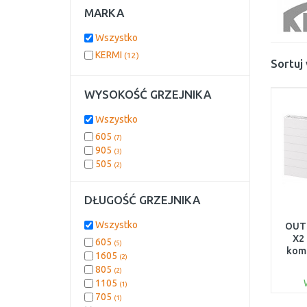
MARKA
Wszystko
KERMI
(12)
Sortuj
WYSOKOŚĆ GRZEJNIKA
Wszystko
605
(7)
905
(3)
505
(2)
DŁUGOŚĆ GRZEJNIKA
Wszystko
OUT
X2 
605
(5)
kom
1605
(2)
805
(2)
PL
1105
(1)
705
(1)