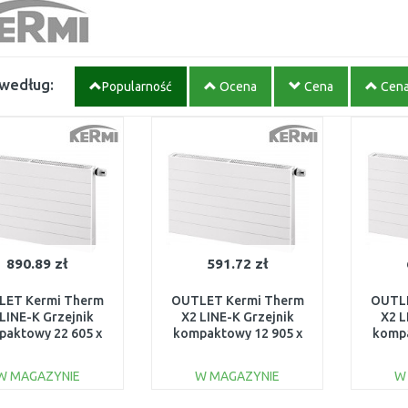
 według:
Popularność
Ocena
Cena
Cen
890.89 zł
591.72 zł
LET Kermi Therm
OUTLET Kermi Therm
OUTLE
LINE-K Grzejnik
X2 LINE-K Grzejnik
X2 L
paktowy 22 605 x
kompaktowy 12 905 x
kompa
1605
605 PLK120900601N1K
805 P
K220601601N1K
USZKODZONY
U
W MAGAZYNIE
W MAGAZYNIE
W
USZKODZONY
DO KOSZYKA
DO KOSZYKA