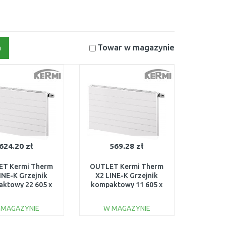
Towar w magazynie
a
624.20 zł
569.28 zł
T Kermi Therm
OUTLET Kermi Therm
INE-K Grzejnik
X2 LINE-K Grzejnik
ktowy 22 605 x
kompaktowy 11 605 x
LK220600801N1K
905 PLK110600901N1K
SZKODZONY
USZKODZONY
 MAGAZYNIE
W MAGAZYNIE
DO KOSZYKA
DO KOSZYKA