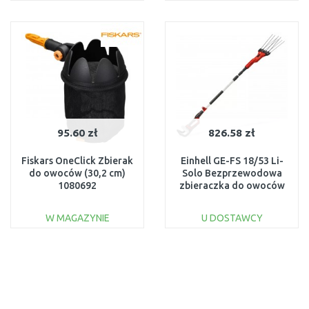
DO KOSZYKA
DO KOSZYKA
Do porównania
Do porównania
95.60 zł
826.58 zł
Fiskars OneClick Zbierak
Einhell GE-FS 18/53 Li-
do owoców (30,2 cm)
Solo Bezprzewodowa
1080692
zbieraczka do owoców
(18 V/bez aku) 3411400
W MAGAZYNIE
U DOSTAWCY
DO KOSZYKA
DO KOSZYKA
Do porównania
Do porównania