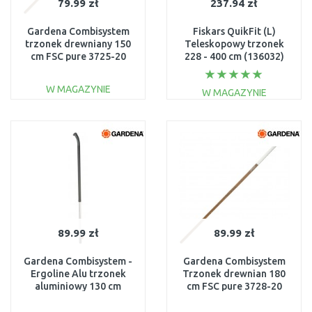
79.99 zł
237.94 zł
Gardena Combisystem
Fiskars QuikFit (L)
trzonek drewniany 150
Teleskopowy trzonek
cm FSC pure 3725-20
228 - 400 cm (136032)
1000665
W MAGAZYNIE
W MAGAZYNIE
DO KOSZYKA
DO KOSZYKA
Do porównania
Do porównania
89.99 zł
89.99 zł
Gardena Combisystem -
Gardena Combisystem
Ergoline Alu trzonek
Trzonek drewnian 180
aluminiowy 130 cm
cm FSC pure 3728-20
3734-20