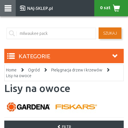
0 szt
SZUKAJ
KATEGORIE
Home
Ogród
Pielęgnacja drzew i krzewów
Lisy na owoce
Lisy na owoce
FILTR