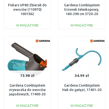
Fiskars UP80 Zbierak do
Gardena Combisystem
owoców (110970)
trzonek teleskopowy,
1001562
160-290 cm 3720-20
W MAGAZYNIE
W MAGAZYNIE
DO KOSZYKA
DO KOSZYKA
Do porównania
Do porównania
73.98 zł
34.99 zł
Gardena Combisystem
Gardena Combisystem
zrywaczka do owoców
Hak do gałęzi, 17401-20
jagodowych, 17400-20
W MAGAZYNIE
W MAGAZYNIE