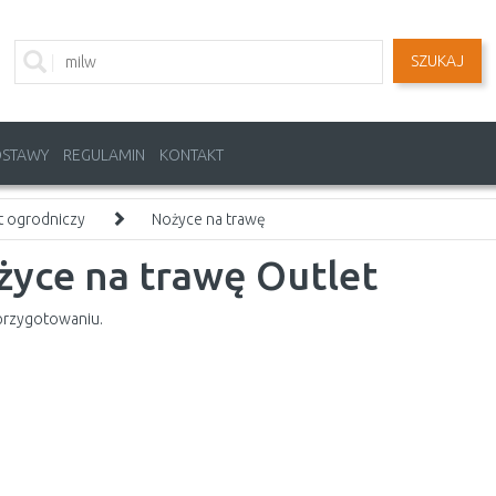
SZUKAJ
OSTAWY
REGULAMIN
KONTAKT
t ogrodniczy
Nożyce na trawę
życe na trawę Outlet
przygotowaniu.