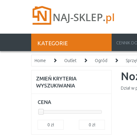
KATEGORIE
CENNIK D
Home
Outlet
Ogród
Sprzę
No
ZMIEŃ KRYTERIA
WYSZUKIWANIA
Dział w 
CENA
0
zł
0
zł