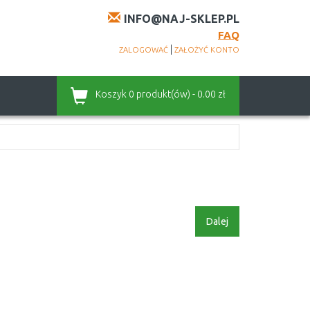
INFO@NAJ-SKLEP.PL
FAQ
|
ZALOGOWAĆ
ZAŁOŻYĆ KONTO
Koszyk
0 produkt(ów) - 0.00 zł
Dalej