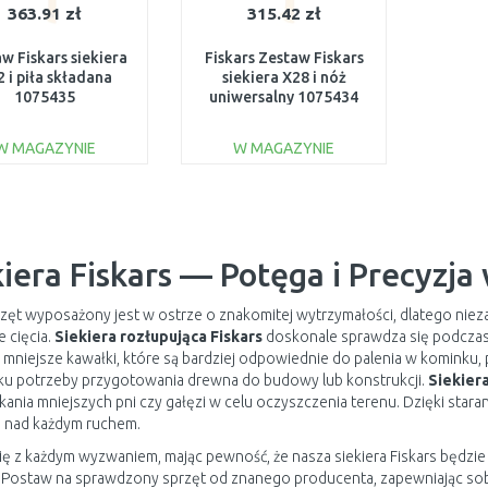
363.91 zł
315.42 zł
w Fiskars siekiera
Fiskars Zestaw Fiskars
 i piła składana
siekiera X28 i nóż
1075435
uniwersalny 1075434
W MAGAZYNIE
W MAGAZYNIE
DO KOSZYKA
DO KOSZYKA
Do porównania
Do porównania
kiera Fiskars — Potęga i Precyzja
zęt wyposażony jest w ostrze o znakomitej wytrzymałości, dlatego niezal
 cięcia.
Siekiera rozłupująca Fiskars
doskonale sprawdza się podczas
 mniejsze kawałki, które są bardziej odpowiednie do palenia w kominku,
ku potrzeby przygotowania drewna do budowy lub konstrukcji.
Siekiera
kania mniejszych pni czy gałęzi w celu oczyszczenia terenu. Dzięki s
ę nad każdym ruchem.
ię z każdym wyzwaniem, mając pewność, że nasza siekiera Fiskars będzie
. Postaw na sprawdzony sprzęt od znanego producenta, zapewniając sob