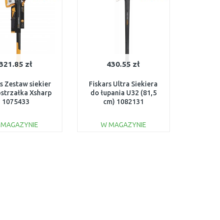
321.85 zł
430.55 zł
s Zestaw siekier
Fiskars Ultra Siekiera
ostrzałka Xsharp
do łupania U32 (81,5
1075433
cm) 1082131
 MAGAZYNIE
W MAGAZYNIE
DO KOSZYKA
DO KOSZYKA
Do porównania
Do porównania