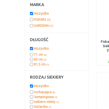
MARKA
Wszystko
FISKARS
(5)
GARDENA
(1)
DŁUGOŚĆ
Fiska
Sie
Wszystko
(
71 cm
(2)
60 cm
(1)
81,5 cm
(1)
RODZAJ SIEKIERY
Wszystko
rozłupująca
(6)
kempingowa
(1)
siekiero-młoty
(1)
stolarska
(1)