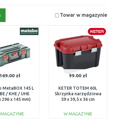
Towar w magazynie
a
169.00 zł
99.00 zł
o MetaBOX 145 L
KETER TOTEM 60L
BE / KHE / UHE
Skrzynka narzędziowa
x 296 x 145 mm)
59 x 39,5 x 36 cm
626892000
17193149
 MAGAZYNIE
W MAGAZYNIE
DO KOSZYKA
DO KOSZYKA
Do porównania
Do porównania