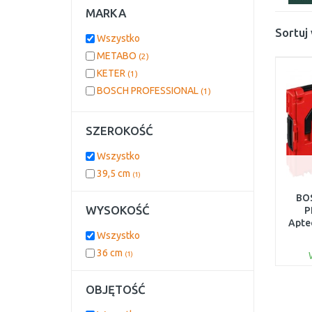
MARKA
Sortuj
Wszystko
METABO
(2)
KETER
(1)
BOSCH PROFESSIONAL
(1)
SZEROKOŚĆ
Wszystko
39,5 cm
(1)
BO
WYSOKOŚĆ
P
Apte
Wszystko
36 cm
(1)
OBJĘTOŚĆ