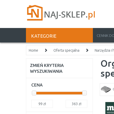
KATEGORIE
CENNIK D
Home
Oferta specjalna
Narzędzia i
Org
ZMIEŃ KRYTERIA
spe
WYSZUKIWANIA
CENA
99
zł
363
zł