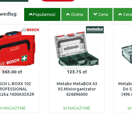
 według:
Popularność
Ocena
Cena
Cen
363.00 zł
123.75 zł
SCH L-BOXX 102
Metabo MetaBOX 63
Metab
ROFESSIONAL
XS Miniorganizator
Do S
czka 1600A02X2R
626896000
(496 
W MAGAZYNIE
W MAGAZYNIE
W
DO KOSZYKA
DO KOSZYKA
Do porównania
Do porównania