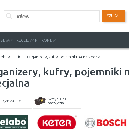
SZUKAJ
OSTAWY
REGULAMIN
KONTAKT
 hobby
Organizery, kufry, pojemniki na narzedzia
anizery, kufry, pojemniki 
cjalna
Skrzynie na
Organizatory
narzędzia