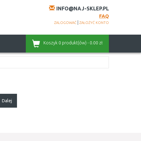
INFO@NAJ-SKLEP.PL
FAQ
|
ZALOGOWAĆ
ZAŁOŻYĆ KONTO
Koszyk
0 produkt(ów) - 0.00 zł
Dalej