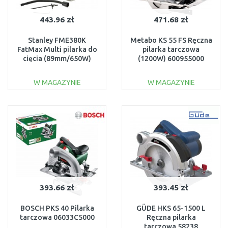
443.96 zł
471.68 zł
Stanley FME380K
Metabo KS 55 FS Ręczna
FatMax Multi pilarka do
pilarka tarczowa
cięcia (89mm/650W)
(1200W) 600955000
W MAGAZYNIE
W MAGAZYNIE
DO KOSZYKA
DO KOSZYKA
Do porównania
Do porównania
393.66 zł
393.45 zł
BOSCH PKS 40 Pilarka
GÜDE HKS 65-1500 L
tarczowa 06033C5000
Ręczna pilarka
tarczowa 58238