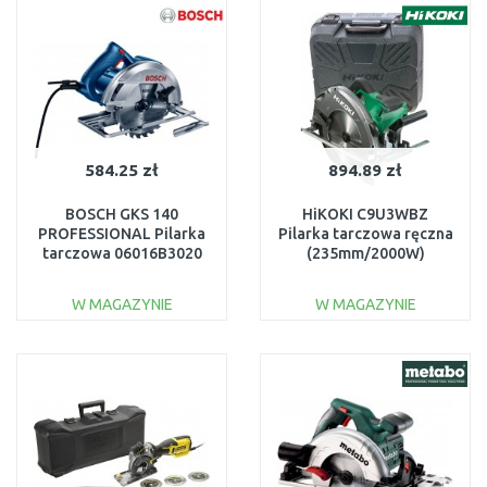
Do porównania
Do porównania
584.25 zł
894.89 zł
BOSCH GKS 140
HiKOKI C9U3WBZ
PROFESSIONAL Pilarka
Pilarka tarczowa ręczna
tarczowa 06016B3020
(235mm/2000W)
W MAGAZYNIE
W MAGAZYNIE
DO KOSZYKA
DO KOSZYKA
Do porównania
Do porównania