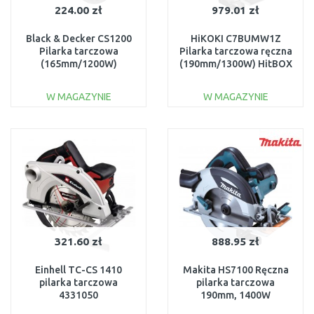
224.00 zł
979.01 zł
Black & Decker CS1200
HiKOKI C7BUMW1Z
Pilarka tarczowa
Pilarka tarczowa ręczna
(165mm/1200W)
(190mm/1300W) HitBOX
W MAGAZYNIE
W MAGAZYNIE
DO KOSZYKA
DO KOSZYKA
Do porównania
Do porównania
321.60 zł
888.95 zł
Einhell TC-CS 1410
Makita HS7100 Ręczna
pilarka tarczowa
pilarka tarczowa
4331050
190mm, 1400W