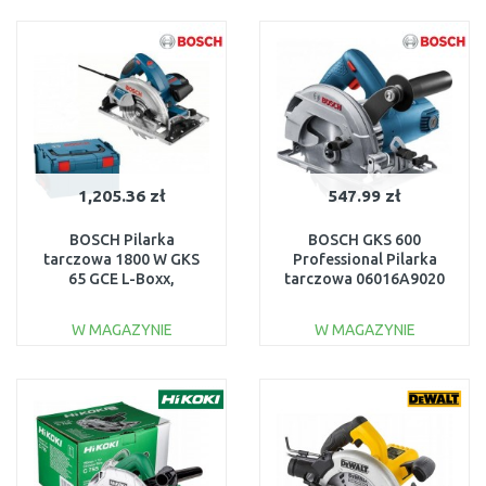
DO KOSZYKA
DO KOSZYKA
Do porównania
Do porównania
1,205.36 zł
547.99 zł
BOSCH Pilarka
BOSCH GKS 600
tarczowa 1800 W GKS
Professional Pilarka
65 GCE L-Boxx,
tarczowa 06016A9020
0601668901
W MAGAZYNIE
W MAGAZYNIE
DO KOSZYKA
DO KOSZYKA
Do porównania
Do porównania