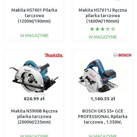
Makita HS7601 Pilarka
Makita HS7611J Ręczna
tarczowa
pilarka tarczowa
(1200W/190mm)
(1600W/190mm)
Makpac
W MAGAZYNIE
W MAGAZYNIE
DO KOSZYKA
DO KOSZYKA
Do porównania
Do porównania
826.99 zł
1,160.55 zł
Makita N5900B Ręczna
BOSCH GKS 55+ GCE
pilarka tarczowa
PROFESSIONAL Rpilarka
(2000W/235mm)
tarczowa , 1.350W,
0601682100
W MAGAZYNIE
W MAGAZYNIE