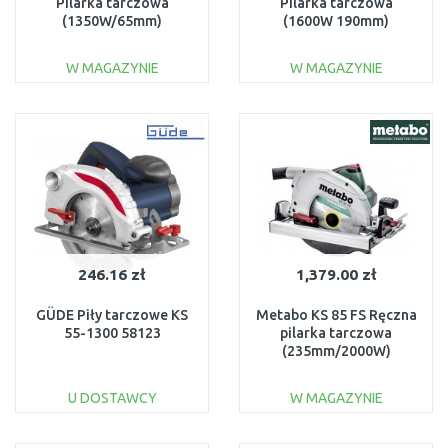
Pilarka tarczowa
Pilarka tarczowa
(1350W/65mm)
(1600W 190mm)
W MAGAZYNIE
W MAGAZYNIE
DO KOSZYKA
DO KOSZYKA
Do porównania
Do porównania
246.16 zł
1,379.00 zł
GÜDE Piły tarczowe KS
Metabo KS 85 FS Ręczna
55-1300 58123
pilarka tarczowa
(235mm/2000W)
601085500
U DOSTAWCY
W MAGAZYNIE
DO KOSZYKA
DO KOSZYKA