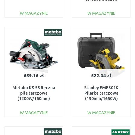
W MAGAZYNIE
W MAGAZYNIE
DO KOSZYKA
DO KOSZYKA
Do porównania
Do porównania
659.16 zł
522.04 zł
Metabo KS 55 Ręczna
Stanley FME301K
piła tarczowa
Pilarka tarczowa
(1200W/160mm)
(190mm/1650W)
600855000
W MAGAZYNIE
W MAGAZYNIE
DO KOSZYKA
DO KOSZYKA
Do porównania
Do porównania