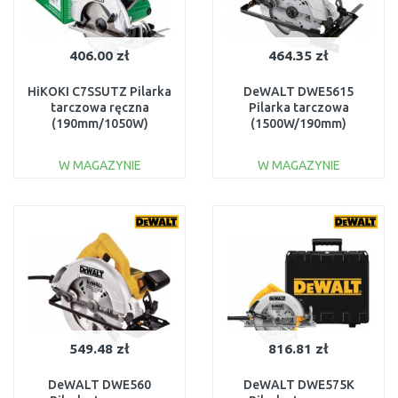
406.00 zł
464.35 zł
HiKOKI C7SSUTZ Pilarka
DeWALT DWE5615
tarczowa ręczna
Pilarka tarczowa
(190mm/1050W)
(1500W/190mm)
W MAGAZYNIE
W MAGAZYNIE
DO KOSZYKA
DO KOSZYKA
Do porównania
Do porównania
549.48 zł
816.81 zł
DeWALT DWE560
DeWALT DWE575K