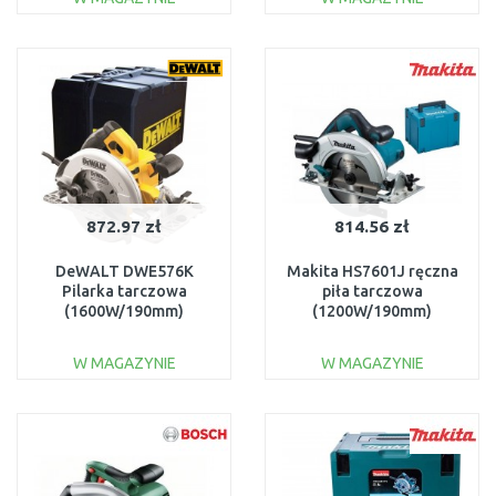
DO KOSZYKA
DO KOSZYKA
Do porównania
Do porównania
872.97 zł
814.56 zł
DeWALT DWE576K
Makita HS7601J ręczna
Pilarka tarczowa
piła tarczowa
(1600W/190mm)
(1200W/190mm)
Walizka
MAKPAC 4
W MAGAZYNIE
W MAGAZYNIE
DO KOSZYKA
DO KOSZYKA
Do porównania
Do porównania