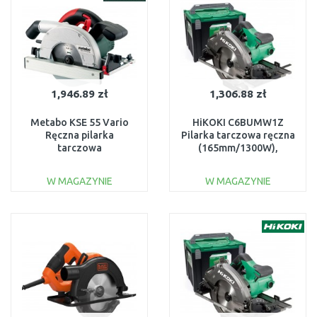
1,946.89 zł
1,306.88 zł
Metabo KSE 55 Vario
HiKOKI C6BUMW1Z
Ręczna pilarka
Pilarka tarczowa ręczna
tarczowa
(165mm/1300W),
(165mm/1200W)
HitBOX
601204000
W MAGAZYNIE
W MAGAZYNIE
DO KOSZYKA
DO KOSZYKA
Do porównania
Do porównania