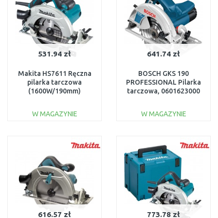
531.94 zł
641.74 zł
Makita HS7611 Ręczna
BOSCH GKS 190
pilarka tarczowa
PROFESSIONAL Pilarka
(1600W/190mm)
tarczowa, 0601623000
W MAGAZYNIE
W MAGAZYNIE
DO KOSZYKA
DO KOSZYKA
Do porównania
Do porównania
616.57 zł
773.78 zł