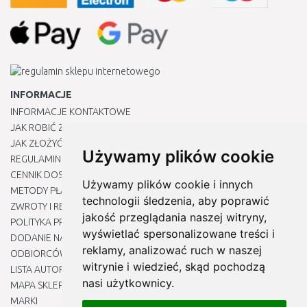
INFORMACJE
INFORMACJE KONTAKTOWE
JAK ROBIĆ ZAKUPY ?
JAK ZŁOŻYĆ REKLAMACJĘ
Używamy plików cookie
REGULAMIN
CENNIK DOSTAWY
Używamy plików cookie i innych
METODY PŁATNOŚCI
technologii śledzenia, aby poprawić
ZWROTY I REKLAMACJE PRODUKTÓW
jakość przeglądania naszej witryny,
POLITYKA PRYWATNOŚCI
wyświetlać spersonalizowane treści i
DODANIE NASZYCH ADRESÓW E-MAIL DO LISTY ZAUFANYCH
reklamy, analizować ruch w naszej
ODBIORCÓW
witrynie i wiedzieć, skąd pochodzą
LISTA AUTORYZOWANYCH CENTRÓW SERWISOWYCH
nasi użytkownicy.
MAPA SKLEPU
MARKI