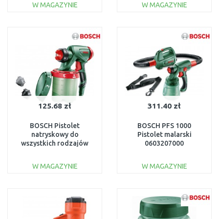
W MAGAZYNIE
W MAGAZYNIE
DO KOSZYKA
DO KOSZYKA
Do porównania
Do porównania
125.68 zł
311.40 zł
BOSCH Pistolet
BOSCH PFS 1000
natryskowy do
Pistolet malarski
wszystkich rodzajów
0603207000
farb 1600A008W8
W MAGAZYNIE
W MAGAZYNIE
DO KOSZYKA
DO KOSZYKA
Do porównania
Do porównania