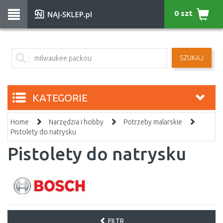
0 szt
SZUKAJ
KATEGORIE
Home
Narzędzia i hobby
Potrzeby malarskie
Pistolety do natrysku
Pistolety do natrysku
FILTR