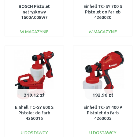
BOSCH Pistolet
Einhell TC-SY 700 S
natryskowy
Pistolet do farieb
1600A008W7
4260020
W MAGAZYNIE
W MAGAZYNIE
DO KOSZYKA
DO KOSZYKA
Do porównania
Do porównania
319.12 zł
192.96 zł
Einhell TC-SY 600 S
Einhell TC-SY 400 P
Pistolet do farb
Pistolet do farb
4260015
4260005
U DOSTAWCY
U DOSTAWCY