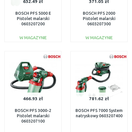
632.49 zł
371.05 zł
BOSCH PFS 5000 E
BOSCH PFS 2000
Pistolet malarski
Pistolet malarski
0603207200
0603207300
W MAGAZYNIE
W MAGAZYNIE
DO KOSZYKA
DO KOSZYKA
Do porównania
Do porównania
466.93 zł
781.62 zł
BOSCH PFS 3000-2
BOSCH PFS 7000 System
Pistolet malarski
natryskowy 0603207400
0603207100