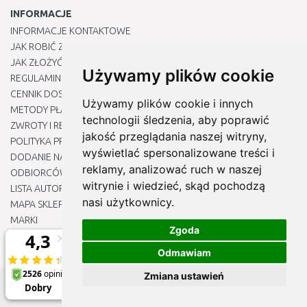
INFORMACJE
INFORMACJE KONTAKTOWE
JAK ROBIĆ ZAKUPY ?
JAK ZŁOŻYĆ REKLAMACJĘ
Używamy plików cookie
REGULAMIN
CENNIK DOSTAWY
Używamy plików cookie i innych
METODY PŁATNOŚCI
technologii śledzenia, aby poprawić
ZWROTY I REKLAMACJE PRODUKTÓW
jakość przeglądania naszej witryny,
POLITYKA PRYWATNOŚCI
wyświetlać spersonalizowane treści i
DODANIE NASZYCH ADRESÓW E-MAIL DO LISTY ZAUFANYCH
reklamy, analizować ruch w naszej
ODBIORCÓW
witrynie i wiedzieć, skąd pochodzą
LISTA AUTORYZOWANYCH CENTRÓW SERWISOWYCH
nasi użytkownicy.
MAPA SKLEPU
MARKI
Zgoda
BLOGU
EDYTUJ MOJE PREFERENCJE DOTYCZĄCE PLIKÓW COOKIE
Odmawiam
Zmiana ustawień
© 2012 - 2026
Naj-sklep.pl