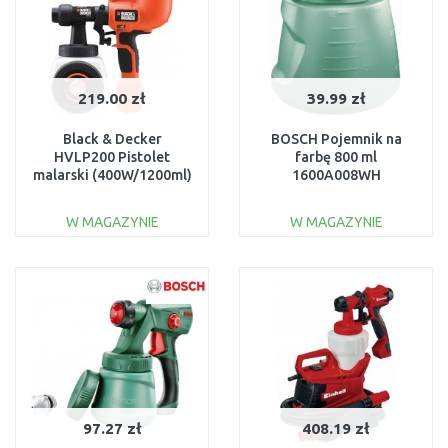
219.00 zł
39.99 zł
Black & Decker
BOSCH Pojemnik na
HVLP200 Pistolet
farbę 800 ml
malarski (400W/1200ml)
1600A008WH
W MAGAZYNIE
W MAGAZYNIE
DO KOSZYKA
DO KOSZYKA
Do porównania
Do porównania
97.27 zł
408.19 zł