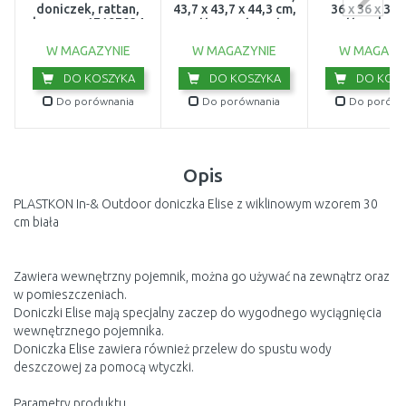
doniczek, rattan,
43,7 x 43,7 x 44,3 cm,
36 x 36 x 37,
brązowy 17197934
rattan, antracyt
rattan, brą
17197837
1719783
W MAGAZYNIE
W MAGAZYNIE
W MAGAZY
DO KOSZYKA
DO KOSZYKA
DO KOSZ
Do porównania
Do porównania
Do porówn
Opis
PLASTKON In-& Outdoor doniczka Elise z wiklinowym wzorem 30
cm biała
Zawiera wewnętrzny pojemnik, można go używać na zewnątrz oraz
w pomieszczeniach.
Doniczki Elise mają specjalny zaczep do wygodnego wyciągnięcia
wewnętrznego pojemnika.
Doniczka Elise zawiera również przelew do spustu wody
deszczowej za pomocą wtyczki.
Parametry produktu