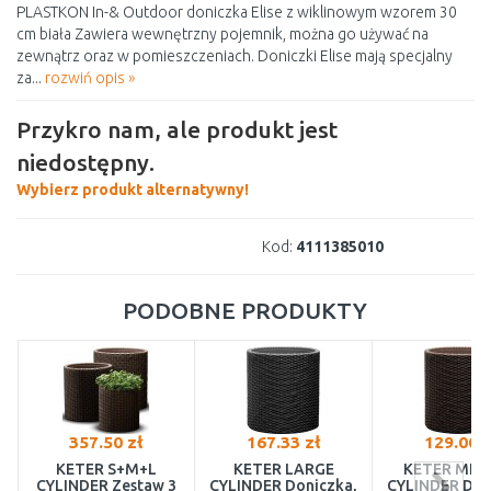
PLASTKON In-& Outdoor doniczka Elise z wiklinowym wzorem 30
cm biała Zawiera wewnętrzny pojemnik, można go używać na
zewnątrz oraz w pomieszczeniach. Doniczki Elise mają specjalny
za...
rozwiń opis »
Przykro nam, ale produkt jest
niedostępny.
Wybierz produkt alternatywny!
Kod:
4111385010
PODOBNE PRODUKTY
357.50 zł
167.33 zł
129.00 z
KETER S+M+L
KETER LARGE
KETER MED
CYLINDER Zestaw 3
CYLINDER Doniczka,
CYLINDER Don