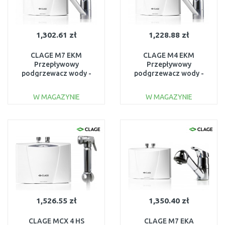
1,302.61 zł
1,228.88 zł
CLAGE M7 EKM
CLAGE M4 EKM
Przepływowy
Przepływowy
podgrzewacz wody -
podgrzewacz wody -
zestaw 6,5 kW 400 V
zestaw 4,4 kW 230 V
1500-17227
1500-17224
W MAGAZYNIE
W MAGAZYNIE
DO KOSZYKA
DO KOSZYKA
Do porównania
Do porównania
1,526.55 zł
1,350.40 zł
CLAGE MCX 4 HS
CLAGE M7 EKA