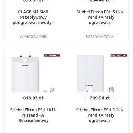
CLAGE M7 SMB
Stiebel Eltron ESH 5 U-N
Przepływowy
Trend +A Mały
podgrzewacz wody -
ogrzewacz
zestaw 6,5 kW 400 V
pojemnościowy 5l, 2kW
1500-17107
z armaturą 201387
W MAGAZYNIE
W MAGAZYNIE
DO KOSZYKA
DO KOSZYKA
Do porównania
Do porównania
813.03 zł
709.54 zł
Stiebel Eltron ESH 10 U-
Stiebel Eltron ESH 5 O-N
N Trend +A
Trend +A Mały
Bezciśnieniowy
ogrzewacz
ogrzewacz z baterią 10 l
pojemnościowy z
2 kW 201392
armaturą5l 2kW 201389