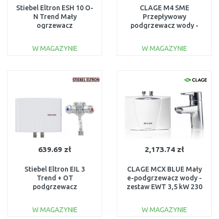
Stiebel Eltron ESH 10 O-
CLAGE M4 SME
N Trend Mały
Przepływowy
ogrzewacz
podgrzewacz wody -
pojemnościowy z
zestaw 4,4 kW 230 V
armaturą 10l 2kW
1500-17154
W MAGAZYNIE
W MAGAZYNIE
201395
DO KOSZYKA
DO KOSZYKA
Do porównania
Do porównania
639.69 zł
2,173.74 zł
Stiebel Eltron EIL 3
CLAGE MCX BLUE Mały
Trend + OT
e-podgrzewacz wody -
podgrzewacz
zestaw EWT 3,5 kW 230
przepływowy 3,5 kW z
V 1500-15133
baterią ścienną 205971
W MAGAZYNIE
W MAGAZYNIE