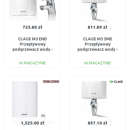
725.80 zł
811.89 zł
CLAGE M3 END
CLAGE M3 SME
Przepływowy
Przepływowy
podgrzewacz wody -
podgrzewacz wody -
zestaw 3,5 kW 230 V
zestaw 3,5 kW 230 1500-
1500-17243
17153
W MAGAZYNIE
W MAGAZYNIE
DO KOSZYKA
DO KOSZYKA
Do porównania
Do porównania
1,525.00 zł
837.10 zł