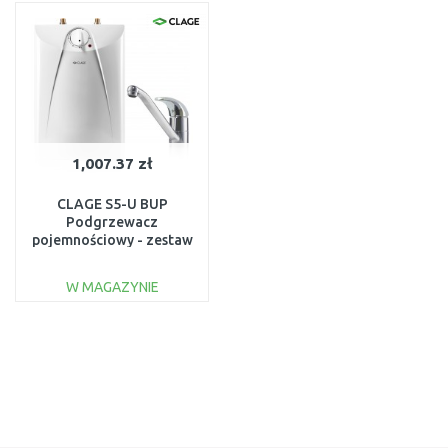
Do porównania
Do porównania
1,007.37 zł
CLAGE S5-U BUP
Podgrzewacz
pojemnościowy - zestaw
5l 2,0 kW 230 V 4100-
42056
W MAGAZYNIE
DO KOSZYKA
Do porównania