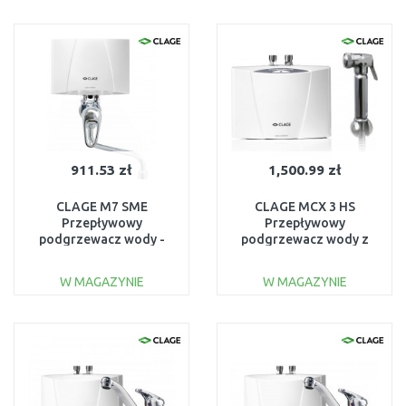
DO KOSZYKA
DO KOSZYKA
Do porównania
Do porównania
911.53 zł
1,500.99 zł
CLAGE M7 SME
CLAGE MCX 3 HS
Przepływowy
Przepływowy
podgrzewacz wody -
podgrzewacz wody z
zestaw 6,5 kW 400 V
bidetową słuchawką 3,5
1500-17157
kW 230 V 1500-15013
W MAGAZYNIE
W MAGAZYNIE
DO KOSZYKA
DO KOSZYKA
Do porównania
Do porównania