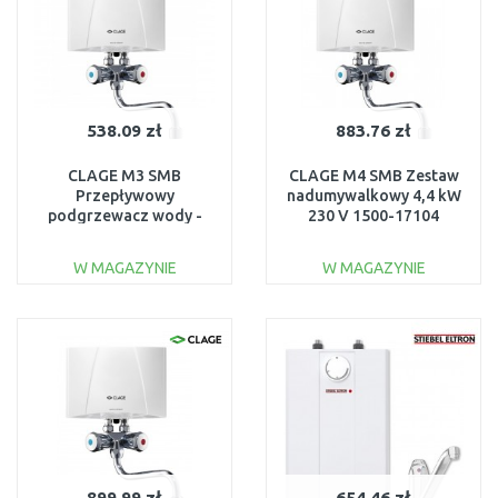
538.09 zł
883.76 zł
CLAGE M3 SMB
CLAGE M4 SMB Zestaw
Przepływowy
nadumywalkowy 4,4 kW
podgrzewacz wody -
230 V 1500-17104
zestaw 3,5 kW 230 V
1500-17103
W MAGAZYNIE
W MAGAZYNIE
DO KOSZYKA
DO KOSZYKA
Do porównania
Do porównania
899.99 zł
654.46 zł