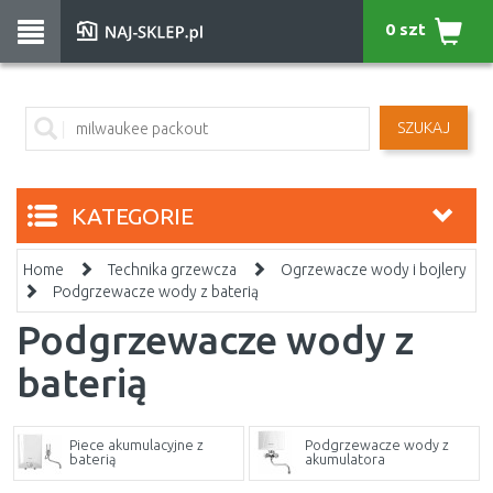
0 szt
SZUKAJ
KATEGORIE
Home
Technika grzewcza
Ogrzewacze wody i bojlery
Podgrzewacze wody z baterią
Podgrzewacze wody z
baterią
Piece akumulacyjne z
Podgrzewacze wody z
baterią
akumulatora