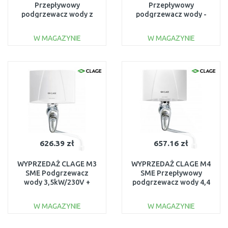
Przepływowy
Przepływowy
podgrzewacz wody z
podgrzewacz wody -
bidetową słuchawką 4,5
zestaw 6,5 kW 400 V
kW 230 V 1500-15014
1500-17226
W MAGAZYNIE
W MAGAZYNIE
DO KOSZYKA
DO KOSZYKA
Do porównania
Do porównania
626.39 zł
657.16 zł
WYPRZEDAŻ CLAGE M3
WYPRZEDAŻ CLAGE M4
SME Podgrzewacz
SME Przepływowy
wody 3,5kW/230V +
podgrzewacz wody 4,4
bateria dźwigniowa
kW 230 V 1500-17154
1500-17153 UŻYWANY
PO SERWISIE
W MAGAZYNIE
W MAGAZYNIE
DO KOSZYKA
DO KOSZYKA