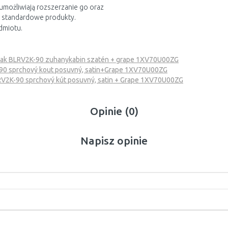
umożliwiają rozszerzanie go oraz
ię standardowe produkty.
dmiotu.
ak BLRV2K-90 zuhanykabin szatén + grape 1XV70U00ZG
90 sprchový kout posuvný, satin+Grape 1XV70U00ZG
V2K-90 sprchový kút posuvný, satin + Grape 1XV70U00ZG
Opinie (0)
Napisz opinie