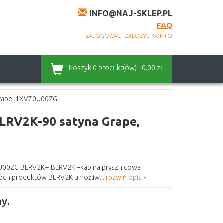
INFO@NAJ-SKLEP.PL
FAQ
|
ZALOGOWAĆ
ZAŁOŻYĆ KONTO
Koszyk
0 produkt(ów) - 0.00 zł
Grape, 1XV70U00ZG
LRV2K-90 satyna Grape,
0U00ZG BLRV2K+ BLRV2K –kabina prysznicowa
óch produktów BLRV2K umożliw...
rozwiń opis »
y.