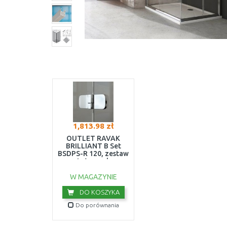
1,813.98 zł
OUTLET RAVAK
BRILLIANT B Set
BSDPS-R 120, zestaw
montażowy chrom
D01000A081
USZKODZONE OPA
W MAGAZYNIE
DO KOSZYKA
Do porównania