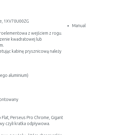
pe, 1XV70U00ZG
Manual
oelementowa z wejściem z rogu.
zenie kwadratowej lub
m.
tując kabinę prysznicową należy
nego aluminium)
zmontowany
o Flat, Perseus Pro Chrome, Gigant
owy czyli kratka odpływowa.