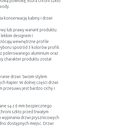
bową powłokę, która chroni szkło
 wody.
ia konserwację kabiny i drzwi
ewy lub prawy wariant produktu.
ę lekkim designem i
akłócają wewnętrzne profile
yboru spośród 3 kolorów profili.
em z polerowanego aluminium oraz
y charakter produktu został
ranie drzwi. Swoim stylem
h Rapier. W dolnej części drzwi
 przesuwu jest bardzo cichy i
ane są z 6 mm bezpiecznego
chroni szkło przed trwałym
 wypinania drzwi prysznicowych
udno dostępnych miejsc. Drzwi