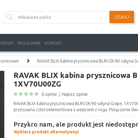
SZUKAJ
OSTAWY
REGULAMIN
KONTAKT
ysznicowe
RAVAK BLIX kabina prysznicowa BLRV2K-90 satyna 
RAVAK BLIX kabina prysznicowa B
1XV70U00ZG
0 opinie
/
Napisz opinie
RAVAK BLIX kabina prysznicowa BLRV2K-90 satyna Grape, 1XV7
przesuwna czteroelementowa z wejściem z rogu. Połączenie dw
Przykro nam, ale produkt jest niedostępn
Wybierz produkt alternatywny!