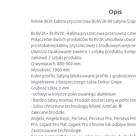
Opis
RAVAK BLIX kabina prysznicowa BLRV2K-90 satyna Gra
BLRV2K+ BLRV2K –kabina prysznicowa przesuwna czter
Połączenie dwóch produktów BLRV2K umożliwia utwor
prostokatnej kabiny prysznicowej z środkowym wejście
UWAGA! Opakowanie zawiera 1 sztukę produktu. Kompe
zamówić 2 sztuki produktu.
O wymiarach: 880-900 mm
Wysokość: 1900 mm
Kolor profilu: Satyna (eloksowane profile z grubościen
Wypełnienie z bezpiecznego szkła: Dekor Grape
Grubość szkła: 6 mm
- uchwyt w kolorze polerowanego aluminium
- Bardzo łatwy montaż. Produkt dostarczany w pełni 
- Szkło chronione technologią RAVAK AntiCalc ®
Zalecane brodziki:
Angela, Angela Basic, Perseus, Perseus Pro, Perseus Pr
Pro, Gigant Pro Flat, Gigant Pro Chrome lub odpływ lini
Zastosowane technologie: