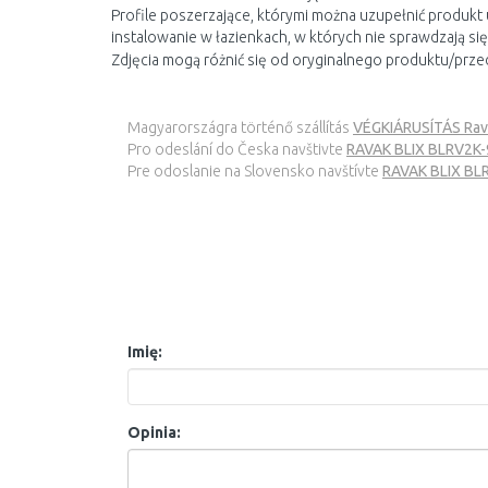
Profile poszerzające, którymi można uzupełnić produkt 
instalowanie w łazienkach, w których nie sprawdzają s
Zdjęcia mogą różnić się od oryginalnego produktu/prze
Magyarországra történő szállítás
VÉGKIÁRUSÍTÁS Rav
Pro odeslání do Česka navštivte
RAVAK BLIX BLRV2K-
Pre odoslanie na Slovensko navštívte
RAVAK BLIX BLR
Imię:
Opinia: