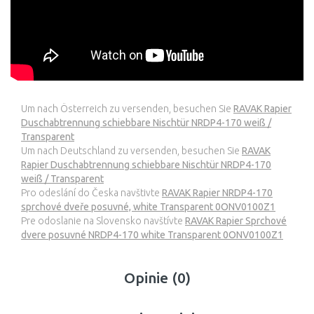
Um nach Österreich zu versenden, besuchen Sie
RAVAK Rapier
Duschabtrennung schiebbare Nischtür NRDP4-170 weiß /
Transparent
Um nach Deutschland zu versenden, besuchen Sie
RAVAK
Rapier Duschabtrennung schiebbare Nischtür NRDP4-170
weiß / Transparent
Pro odeslání do Česka navštivte
RAVAK Rapier NRDP4-170
sprchové dveře posuvné, white Transparent 0ONV0100Z1
Pre odoslanie na Slovensko navštívte
RAVAK Rapier Sprchové
dvere posuvné NRDP4-170 white Transparent 0ONV0100Z1
Opinie (0)