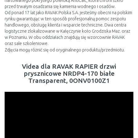
hartowanego pokrytego powłoką AntiCalc, która chroni szkło
przed trwałym osadzania się kamienia wodnego i osadów.
Od ponad 17 lat jako RAVAK Polska S.A. jesteśmy obecni na polskim
rynku gwarantując w ten sposób profesjonalną pomoc zespołu
handlowego, obsługę klienta i wsparcie techniczne. Dwa centra
logistyczne zlokalizowane w Kałęczynie koło Grodziska Maz. oraz
w Poznaniu. W obu oddziałach znajdują się wzorcownie RAVAK
oraz sale szkoleniowe.
Zdjęcia mogą różnić się od oryginalnego produktu/przedmiotu.
Videa dla RAVAK RAPIER drzwi
prysznicowe NRDP4-170 białe
Transparent, 0ONV0100Z1