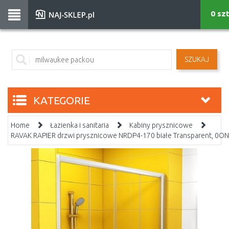
0 sz
SZUKAJ
KATEGORIE
Home
Łazienka i sanitaria
Kabiny prysznicowe
RAVAK RAPIER drzwi prysznicowe NRDP4-170 białe Transparent, 0