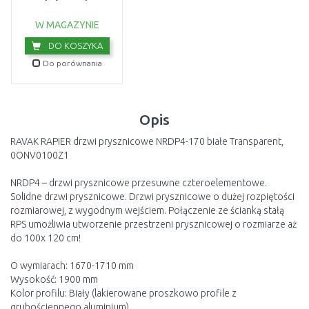
montażowy chrom
D01000A081
USZKODZONE OPA
W MAGAZYNIE
DO KOSZYKA
Do porównania
Opis
RAVAK RAPIER drzwi prysznicowe NRDP4-170 białe Transparent,
0ONV0100Z1
NRDP4 – drzwi prysznicowe przesuwne czteroelementowe.
Solidne drzwi prysznicowe. Drzwi prysznicowe o dużej rozpiętości
rozmiarowej, z wygodnym wejściem. Połączenie ze ścianką stałą
RPS umożliwia utworzenie przestrzeni prysznicowej o rozmiarze aż
do 100x 120 cm!
O wymiarach: 1670-1710 mm
Wysokość: 1900 mm
Kolor profilu: Biały (lakierowane proszkowo profile z
grubościennego aluminium)