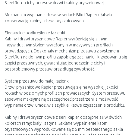
SilentRun - cichy przesuw drzwi i kabiny prysznicowej.
Mechanizm wypinania drzwi w seriach Blix i Rapier ułatwia
konserwację kabiny i drzwi prysznicowych.
Eleganckie podkreślenie łazienki
Kabiny i drzwi prysznicowe Rapier wyróżniają się silnym
indywidualnym stylem wyrażonym w masywnych profilach
prowadzących. Doskonały mechanizm przesuwu z systemem
SilentRun na dolnym profilu zapobiega zacinaniu i krzyżowaniu się
części przesuwnych, gwarantując jednocześnie cichy i
bezproblemowy przesuw oraz długą żywotność.
System przesuwu do małej łazienki
Drzwi prysznicowe Rapier przesuwają się na wysokiej jakości
rolkach w poziomych profilach prowadzących. System przesuwu
zapewnia maksymalną oszczędność przestrzeni, a możliwość
wypinania drzwi umożliwia szybkie i łatwe czyszczenie produktu.
Kabiny i drzwi prysznicowe z serii Rapier dostępne są w dwóch
kolorach ramy: biały i satyna. Szklane wypełnienie kabin
prysznicowych wyprodukowane są z 6 mm bezpiecznego szkła