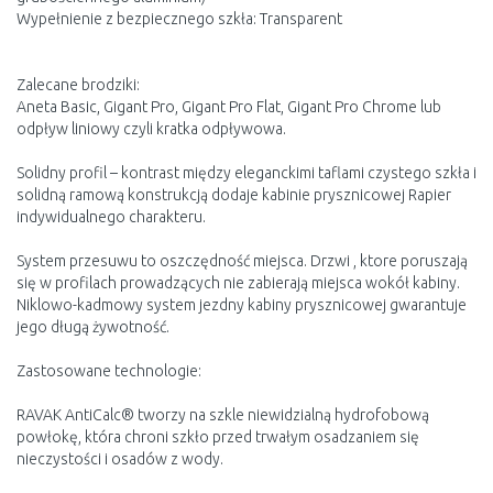
Wypełnienie z bezpiecznego szkła: Transparent
Zalecane brodziki:
Aneta Basic, Gigant Pro, Gigant Pro Flat, Gigant Pro Chrome lub
odpływ liniowy czyli kratka odpływowa.
Solidny profil – kontrast między eleganckimi taflami czystego szkła i
solidną ramową konstrukcją dodaje kabinie prysznicowej Rapier
indywidualnego charakteru.
System przesuwu to oszczędność miejsca. Drzwi , ktore poruszają
się w profilach prowadzących nie zabierają miejsca wokół kabiny.
Niklowo-kadmowy system jezdny kabiny prysznicowej gwarantuje
jego długą żywotność.
Zastosowane technologie:
RAVAK AntiCalc® tworzy na szkle niewidzialną hydrofobową
powłokę, która chroni szkło przed trwałym osadzaniem się
nieczystości i osadów z wody.