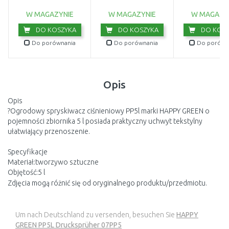
W MAGAZYNIE
W MAGAZYNIE
W MAGAZY
DO KOSZYKA
DO KOSZYKA
DO KOSZ
Do porównania
Do porównania
Do porówn
Opis
Opis
?Ogrodowy spryskiwacz ciśnieniowy PP5l marki HAPPY GREEN o
pojemności zbiornika 5 l posiada praktyczny uchwyt tekstylny
ułatwiający przenoszenie.
Specyfikacje
Materiał:tworzywo sztuczne
Objętość:5 l
Zdjęcia mogą różnić się od oryginalnego produktu/przedmiotu.
Um nach Deutschland zu versenden, besuchen Sie
HAPPY
GREEN PP5L Drucksprüher 07PP5