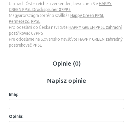
Um nach Österreich zu versenden, besuchen Sie
HAPPY
GREEN PP5L Drucksprüher 07PP5
Magyarországra történő szállítás
Happy Green PP5L
Permetező, PP5L
Pro odeslání do Česka navštivte
HAPPY GREEN PP5L zahradní
postřikovač 07PP5
Pre odoslanie na Slovensko navštívte
HAPPY GREEN záhradný
postrekovač PP5L
Opinie (0)
Napisz opinie
Imię:
Opinia: