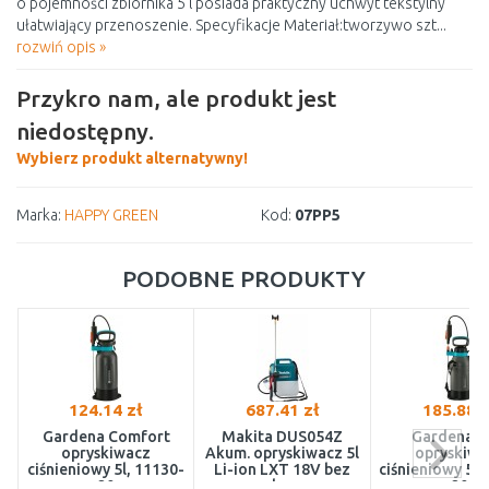
o pojemności zbiornika 5 l posiada praktyczny uchwyt tekstylny
ułatwiający przenoszenie. Specyfikacje Materiał:tworzywo szt...
rozwiń opis »
Przykro nam, ale produkt jest
niedostępny.
Wybierz produkt alternatywny!
Marka:
HAPPY GREEN
Kod:
07PP5
PODOBNE PRODUKTY
124.14 zł
687.41 zł
185.88 z
Gardena Comfort
Makita DUS054Z
Gardena P
opryskiwacz
Akum. opryskiwacz 5l
opryskiwa
ciśnieniowy 5l, 11130-
Li-ion LXT 18V bez
ciśnieniowy 5 l
20
akum
20