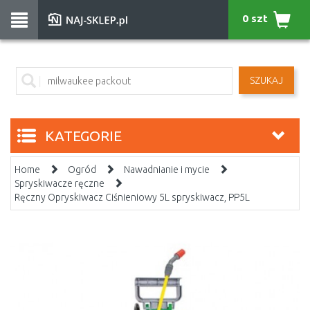
0 szt
SZUKAJ
KATEGORIE
Home
Ogród
Nawadnianie i mycie
Spryskiwacze ręczne
Ręczny Opryskiwacz Ciśnieniowy 5L spryskiwacz, PP5L