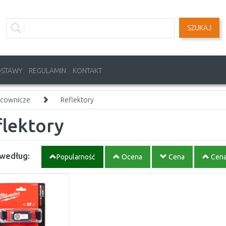
SZUKAJ
OSTAWY
REGULAMIN
KONTAKT
acownicze
Reflektory
flektory
 według:
Popularność
Ocena
Cena
Cen