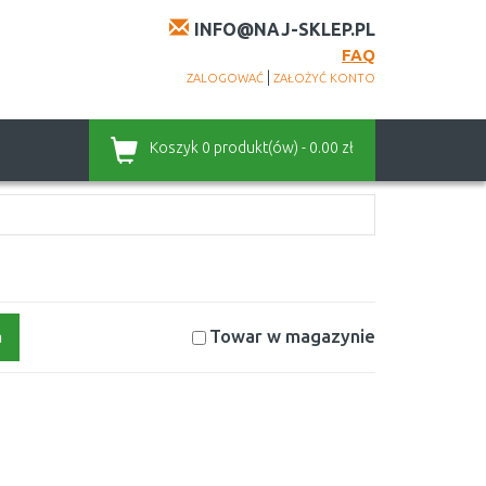
INFO@NAJ-SKLEP.PL
FAQ
|
ZALOGOWAĆ
ZAŁOŻYĆ KONTO
Koszyk
0 produkt(ów) - 0.00 zł
Towar w magazynie
a