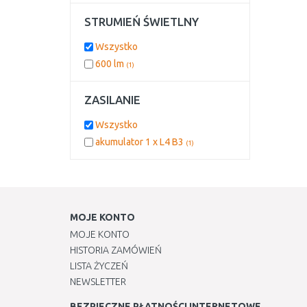
STRUMIEŃ ŚWIETLNY
Wszystko
600 lm
(1)
ZASILANIE
Wszystko
akumulator 1 x L4 B3
(1)
MOJE KONTO
MOJE KONTO
HISTORIA ZAMÓWIEŃ
LISTA ŻYCZEŃ
NEWSLETTER
BEZPIECZNE PŁATNOŚCI INTERNETOWE