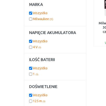
MARKA
Wszystko
Milwaukee
(1)
Milw
30
c
NAPIĘCIE AKUMULATORA
ład
Wszystko
4 V
(1)
ILOŚĆ BATERII
Wszystko
1
(1)
DOŚWIETLENIE
Wszystko
125 m
(1)