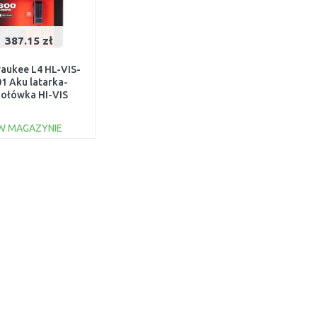
387.15 zł
aukee L4 HL-VIS-
1 Aku latarka-
zołówka HI-VIS
owana przez USB
4933479768
W MAGAZYNIE
DO KOSZYKA
Do porównania