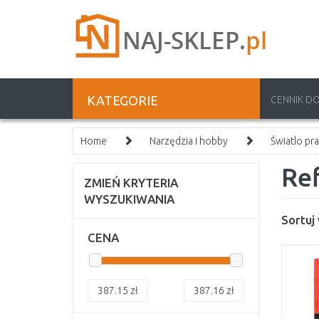
KATEGORIE
CENNIK D
Home
Narzędzia i hobby
Światlo pr
Re
ZMIEŃ KRYTERIA
WYSZUKIWANIA
Sortuj
CENA
387.15
zł
387.16
zł