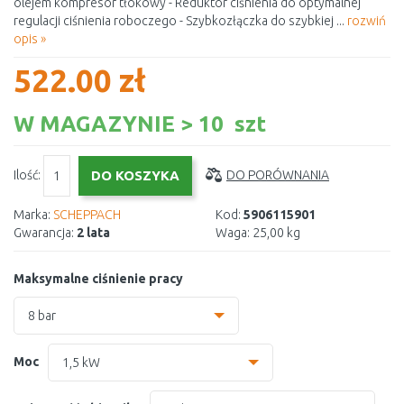
olejem kompresor tłokowy - Reduktor ciśnienia do optymalnej
regulacji ciśnienia roboczego - Szybkozłączka do szybkiej ...
rozwiń
opis »
522.00 zł
W MAGAZYNIE > 10 szt
Ilość:
DO PORÓWNANIA
Marka:
SCHEPPACH
Kod:
5906115901
Gwarancja:
2 lata
Waga:
25,00 kg
Maksymalne ciśnienie pracy
8 bar
8 bar
Moc
1,5 kW
10 bar
1,5 kW