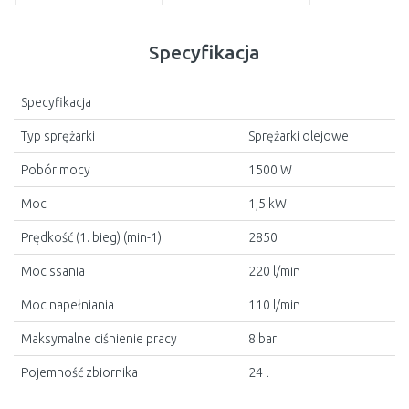
Specyfikacja
Specyfikacja
Typ sprężarki
Sprężarki olejowe
Pobór mocy
1500 W
Moc
1,5 kW
Prędkość (1. bieg) (min-1)
2850
Moc ssania
220 l/min
Moc napełniania
110 l/min
Maksymalne ciśnienie pracy
8 bar
Pojemność zbiornika
24 l