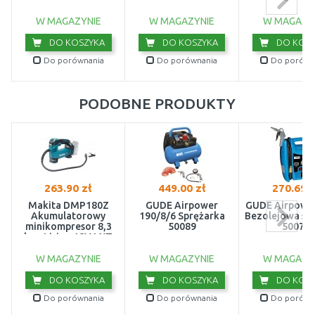
kompresorów,
79061007
W MAGAZYNIE
W MAGAZYNIE
W MAGAZY
DO KOSZYKA
DO KOSZYKA
DO KOSZ
Do porównania
Do porównania
Do porówn
PODOBNE PRODUKTY
263.90 zł
449.00 zł
270.69 z
Makita DMP180Z
GÜDE Airpower
GÜDE Airpower
Akumulatorowy
190/8/6 Sprężarka
Bezolejowa sp
minikompresor 8,3
50089
50077
bar, Li-ion 18V LXT
(bez akumulatora)
W MAGAZYNIE
W MAGAZYNIE
W MAGAZY
DO KOSZYKA
DO KOSZYKA
DO KOSZ
Do porównania
Do porównania
Do porówn