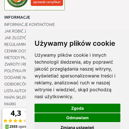
INFORMACJE
INFORMACJE KONTAKTOWE
JAK ROBIĆ ZAKUPY ?
JAK ZŁOŻYĆ REKLAMACJĘ
Używamy plików cookie
REGULAMIN
CENNIK DOSTAWY
Używamy plików cookie i innych
METODY PŁATNOŚCI
technologii śledzenia, aby poprawić
ZWROTY I REKLAMACJE PRODUKTÓW
jakość przeglądania naszej witryny,
POLITYKA PRYWATNOŚCI
wyświetlać spersonalizowane treści i
DODANIE NASZYCH ADRESÓW E-MAIL DO LISTY ZAUFANYCH
reklamy, analizować ruch w naszej
ODBIORCÓW
witrynie i wiedzieć, skąd pochodzą
LISTA AUTORYZOWANYCH CENTRÓW SERWISOWYCH
nasi użytkownicy.
MAPA SKLEPU
MARKI
Zgoda
BLOGU
EDYTUJ MOJE PREFERENCJE DOTYCZĄCE PLIKÓW COOKIE
Odmawiam
Zmiana ustawień