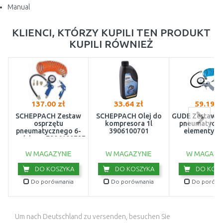
Manual
KLIENCI, KTÓRZY KUPILI TEN PRODUKT
KUPILI RÓWNIEŻ
137.00 zł
33.64 zł
59.19 z
SCHEPPACH Zestaw
SCHEPPACH Olej do
GÜDE Zestaw n
osprzętu
kompresora 1l
pneumatyczn
pneumatycznego 6-
3906100701
elementy 8
częściowy 7906100727
W MAGAZYNIE
W MAGAZYNIE
W MAGAZY
DO KOSZYKA
DO KOSZYKA
DO KOSZ
Do porównania
Do porównania
Do porówn
Um nach Deutschland zu versenden, besuchen Sie