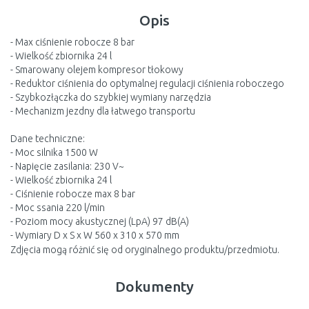
Opis
- Max ciśnienie robocze 8 bar
- Wielkość zbiornika 24 l
- Smarowany olejem kompresor tłokowy
- Reduktor ciśnienia do optymalnej regulacji ciśnienia roboczego
- Szybkozłączka do szybkiej wymiany narzędzia
- Mechanizm jezdny dla łatwego transportu
Dane techniczne:
- Moc silnika 1500 W
- Napięcie zasilania: 230 V~
- Wielkość zbiornika 24 l
- Ciśnienie robocze max 8 bar
- Moc ssania 220 l/min
- Poziom mocy akustycznej (LpA) 97 dB(A)
- Wymiary D x S x W 560 x 310 x 570 mm
Zdjęcia mogą różnić się od oryginalnego produktu/przedmiotu.
Dokumenty