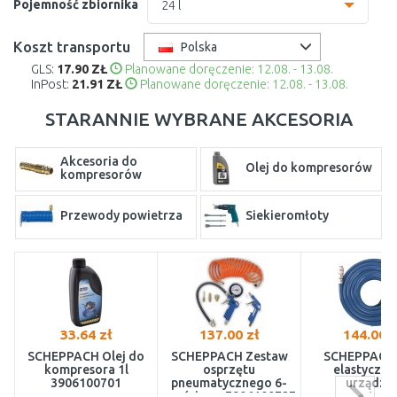
Pojemność zbiornika
24 l
24 l
Koszt transportu
Polska
GLS:
17.90 ZŁ
Planowane doręczenie: 12.08. - 13.08.
50 l
InPost:
21.91 ZŁ
Planowane doręczenie: 12.08. - 13.08.
STARANNIE WYBRANE AKCESORIA
Akcesoria do
Olej do kompresorów
kompresorów
Przewody powietrza
Siekieromłoty
Zestawy narzędzi
Złączki mosiężne
pneumatycznych
33.64 zł
137.00 zł
144.00 z
SCHEPPACH Olej do
SCHEPPACH Zestaw
SCHEPPACH
kompresora 1l
osprzętu
elastyczny
3906100701
pneumatycznego 6-
urządze
częściowy 7906100727
pneumatyczn