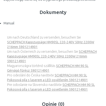
Dokumenty
Manual
Um nach Deutschland zu versenden, besuchen Sie
SCHEPPACH Kappzugsäge HM90SL 220-240V 50Hz 2200W
216mm 5901214901
Um nach Österreich zu versenden, besuchen Sie
SCHEPPACH
Kappzugsäge HM90SL 220-240V 50Hz 2200W 216mm
5901214901
Magyarországra történő szállítás
SCHEPPACH HM 90 SL
Gérvágó fűrész 5901214901
Pro odeslání do Česka navštivte
SCHEPPACH HM 90 SL
Pokosová pila s laserem a LED osvětlením 5901214901
Pre odoslanie na Slovensko navštívte
SCHEPPACH HM 90 SL
Pokosová píla s laserom a LED osvetlením 5901214901
Opinie (0)