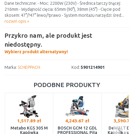
Dane techniczne: - Moc: 2200W (230V) - Średnica tarczy tnącej:
216mm - Wydajność cięcia: 65mm (90°), 38mm (45°) - Cięcie pod
skosem: 47°/?47° lewo/?prawo - System montażu narzędzi: śred...
rozwiń opis »
Przykro nam, ale produkt jest
niedostępny.
Wybierz produkt alternatywny!
Marka:
SCHEPPACH
Kod:
5901214901
PODOBNE PRODUKTY
1,517.89 zł
4,243.67 zł
3,590.73 
Metabo KGS 305 M
BOSCH GCM 12 GDL
DeWALT DW
Kapówka
PROFESSIONAL Piła
Kapówka uko