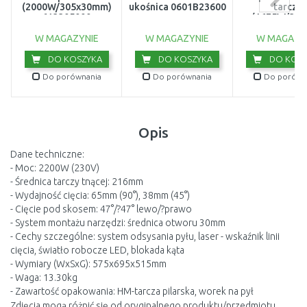
(2000W/305x30mm)
ukośnica 0601B23600
tarcza
613305000
(1675W/30
W MAGAZYNIE
W MAGAZYNIE
W MAGAZY
DO KOSZYKA
DO KOSZYKA
DO KOSZ
Do porównania
Do porównania
Do porówn
Opis
Dane techniczne:
- Moc: 2200W (230V)
- Średnica tarczy tnącej: 216mm
- Wydajność cięcia: 65mm (90°), 38mm (45°)
- Cięcie pod skosem: 47°/?47° lewo/?prawo
- System montażu narzędzi: średnica otworu 30mm
- Cechy szczególne: system odsysania pyłu, laser - wskaźnik linii
cięcia, światło robocze LED, blokada kąta
- Wymiary (WxSxG): 575x695x515mm
- Waga: 13.30kg
- Zawartość opakowania: HM-tarcza pilarska, worek na pył
Zdjęcia mogą różnić się od oryginalnego produktu/przedmiotu.