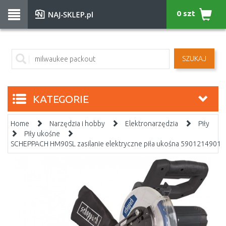
0 szt
SZUKAJ
KATEGORIE
Home
Narzędzia i hobby
Elektronarzędzia
Piły
Piły ukośne
SCHEPPACH HM90SL zasilanie elektryczne piła ukośna 5901214901