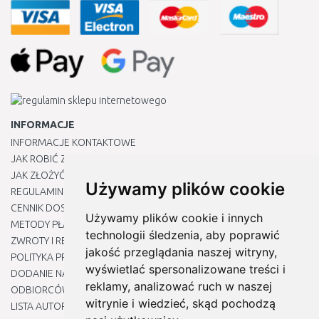
INFORMACJE
INFORMACJE KONTAKTOWE
JAK ROBIĆ ZAKUPY ?
JAK ZŁOŻYĆ REKLAMACJĘ
Używamy plików cookie
REGULAMIN
CENNIK DOSTAWY
Używamy plików cookie i innych
METODY PŁATNOŚCI
technologii śledzenia, aby poprawić
ZWROTY I REKLAMACJE PRODUKTÓW
jakość przeglądania naszej witryny,
POLITYKA PRYWATNOŚCI
wyświetlać spersonalizowane treści i
DODANIE NASZYCH ADRESÓW E-MAIL DO LISTY ZAUFANYCH
reklamy, analizować ruch w naszej
ODBIORCÓW
witrynie i wiedzieć, skąd pochodzą
LISTA AUTORYZOWANYCH CENTRÓW SERWISOWYCH