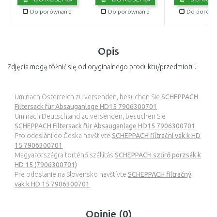
Do porównania
Do porównania
Do porówn
Opis
Zdjęcia mogą różnić się od oryginalnego produktu/przedmiotu.
Um nach Österreich zu versenden, besuchen Sie
SCHEPPACH
Filtersack für Absauganlage HD15 7906300701
Um nach Deutschland zu versenden, besuchen Sie
SCHEPPACH Filtersack für Absauganlage HD15 7906300701
Pro odeslání do Česka navštivte
SCHEPPACH filtrační vak k HD
15 7906300701
Magyarországra történő szállítás
SCHEPPACH szűrő porzsák k
HD 15 (7906300701)
Pre odoslanie na Slovensko navštívte
SCHEPPACH filtračný
vak k HD 15 7906300701
Opinie (0)