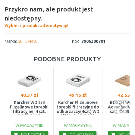
Przykro nam, ale produkt jest
niedostępny.
Wybierz produkt alternatywny!
Marka:
SCHEPPACH
Kod:
7906300701
PODOBNE PRODUKTY
40.37 zł
49.15 zł
42.55 z
Kärcher WD 2/3
Kärcher Flizelinowe
BOSCH Work
Flizelinowe torebki
torebki filtracyjne do
AdvancedVac 
filtracyjne, 4 szt.
odkurzaczy(4szt) WD
szt), 26092
2.863-314.0
4/5/6, 4 szt, 2.863-
006.0
W MAGAZYNIE
W MAGAZYNIE
W MAGAZY
DO KOSZYKA
DO KOSZYKA
DO KOSZ