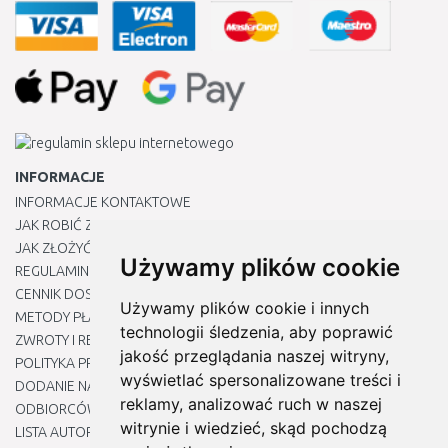
INFORMACJE
INFORMACJE KONTAKTOWE
JAK ROBIĆ ZAKUPY ?
JAK ZŁOŻYĆ REKLAMACJĘ
Używamy plików cookie
REGULAMIN
CENNIK DOSTAWY
Używamy plików cookie i innych
METODY PŁATNOŚCI
technologii śledzenia, aby poprawić
ZWROTY I REKLAMACJE PRODUKTÓW
jakość przeglądania naszej witryny,
POLITYKA PRYWATNOŚCI
wyświetlać spersonalizowane treści i
DODANIE NASZYCH ADRESÓW E-MAIL DO LISTY ZAUFANYCH
reklamy, analizować ruch w naszej
ODBIORCÓW
witrynie i wiedzieć, skąd pochodzą
LISTA AUTORYZOWANYCH CENTRÓW SERWISOWYCH