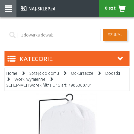
0 szt
SZUKAJ
KATEGORIE
Home
Sprzęt do domu
Odkurzacze
Dodatki
Worki wymienne
SCHEPPACH worek filtr HD15 art. 7906300701