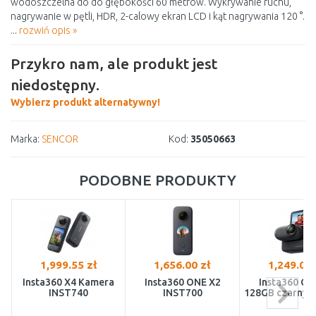
wodoszczelna do do głębokości 60 metrów. Wykrywanie ruchu,
nagrywanie w pętli, HDR, 2-calowy ekran LCD i kąt nagrywania 120 °.
...
rozwiń opis »
Przykro nam, ale produkt jest
niedostępny.
Wybierz produkt alternatywny!
Marka:
SENCOR
Kod:
35050663
PODOBNE PRODUKTY
1,999.55 zł
1,656.00 zł
1,249.00 
Insta360 X4 Kamera
Insta360 ONE X2
Insta360 GO 
INST740
INST700
128GB czarny 