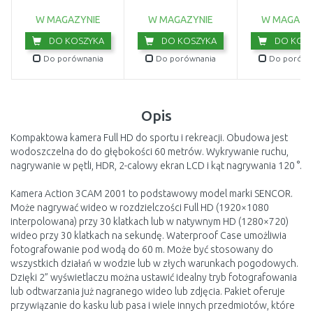
W MAGAZYNIE
W MAGAZYNIE
W MAGAZY
DO KOSZYKA
DO KOSZYKA
DO KOSZ
Do porównania
Do porównania
Do porówn
Opis
Kompaktowa kamera Full HD do sportu i rekreacji. Obudowa jest
wodoszczelna do do głębokości 60 metrów. Wykrywanie ruchu,
nagrywanie w pętli, HDR, 2-calowy ekran LCD i kąt nagrywania 120 °.
Kamera Action 3CAM 2001 to podstawowy model marki SENCOR.
Może nagrywać wideo w rozdzielczości Full HD (1920×1080
interpolowana) przy 30 klatkach lub w natywnym HD (1280×720)
wideo przy 30 klatkach na sekundę. Waterproof Case umożliwia
fotografowanie pod wodą do 60 m. Może być stosowany do
wszystkich działań w wodzie lub w złych warunkach pogodowych.
Dzięki 2” wyświetlaczu można ustawić idealny tryb fotografowania
lub odtwarzania już nagranego wideo lub zdjęcia. Pakiet oferuje
przywiązanie do kasku lub pasa i wiele innych przedmiotów, które