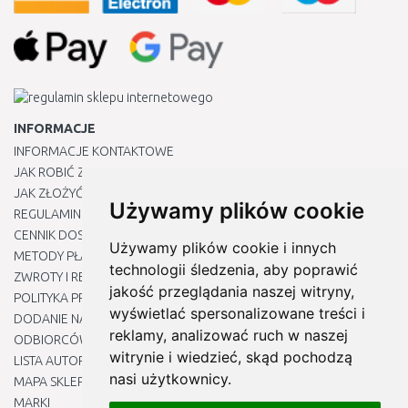
INFORMACJE
INFORMACJE KONTAKTOWE
JAK ROBIĆ ZAKUPY ?
JAK ZŁOŻYĆ REKLAMACJĘ
Używamy plików cookie
REGULAMIN
CENNIK DOSTAWY
Używamy plików cookie i innych
METODY PŁATNOŚCI
technologii śledzenia, aby poprawić
ZWROTY I REKLAMACJE PRODUKTÓW
jakość przeglądania naszej witryny,
POLITYKA PRYWATNOŚCI
wyświetlać spersonalizowane treści i
DODANIE NASZYCH ADRESÓW E-MAIL DO LISTY ZAUFANYCH
reklamy, analizować ruch w naszej
ODBIORCÓW
witrynie i wiedzieć, skąd pochodzą
LISTA AUTORYZOWANYCH CENTRÓW SERWISOWYCH
nasi użytkownicy.
MAPA SKLEPU
MARKI