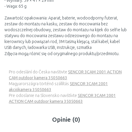
- Wymiary: 59 × 41 × 29 mm
- Waga: 65 g
Zawartość opakowania: Aparat, baterie, wodoodporny futerał,
zestaw do montażu na kasku, zestaw do mocowania bez
wodoszczelnej obudowy, zestaw do montażu na kijek do selfie lub
statywu do mocowania zestawu odzieżowego do montażu na
kierownicy lub powiązań rod, 3M taśmą klejącą, stal kabel, kabel
USB danych, ładowarka USB, instrukcje, szmatka
Zdjęcia mogą różnić się od oryginalnego produktu/przedmiotu.
Pro odeslání do Česka navštivte
SENCOR 3CAM 2001 ACTION
CAM outdoor kamera 35050663
Magyarországra történő szállítás
SENCOR 3CAM 2001
akciókamera 35050663
Pre odoslanie na Slovensko navštívte
SENCOR 3CAM 2001
ACTION CAM outdoor kamera 35050663
Opinie (0)