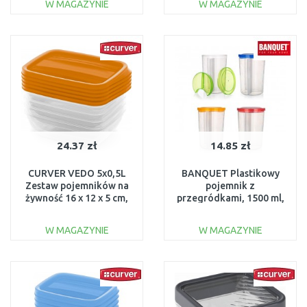
W MAGAZYNIE
W MAGAZYNIE
DO KOSZYKA
DO KOSZYKA
Do porównania
Do porównania
24.37 zł
14.85 zł
CURVER VEDO 5x0,5L
BANQUET Plastikowy
Zestaw pojemników na
pojemnik z
żywność 16 x 12 x 5 cm,
przegródkami, 1500 ml,
pomarańczowy 03507-
55G285
175
W MAGAZYNIE
W MAGAZYNIE
DO KOSZYKA
DO KOSZYKA
Do porównania
Do porównania