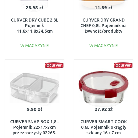
28.98 zł
11.89 zł
CURVER DRY CUBE 2,3L
CURVER DRY GRAND
Pojemnik
CHEF 0,8L Pojemnik na
11,8x11,8x24,5cm
żywność/produkty
przezroczysty/szary
sypkie 15x9x9,5cm
03512-840
04341-364
W MAGAZYNIE
W MAGAZYNIE
DO KOSZYKA
DO KOSZYKA
Do porównania
Do porównania
9.90 zł
27.92 zł
CURVER SNAP BOX 1,8L
CURVER SMART COOK
Pojemnik 22x17x7cm
0,6L Pojemnik okrągły
przezroczysty 02265-
szklany 16 x 7 cm