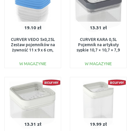
19.10 zł
13.31 zł
CURVER VEDO 5x0,25L
CURVER KARA 0,5L
Zestaw pojemników na
Pojemnik na artykuły
żywność 11 x 9 x 6 cm,
sypkie 10,7 × 10,7 × 7,9
niebieski 03844-051
cm, ciemnoszary 03100-
W54
W MAGAZYNIE
W MAGAZYNIE
DO KOSZYKA
DO KOSZYKA
Do porównania
Do porównania
13.31 zł
19.99 zł