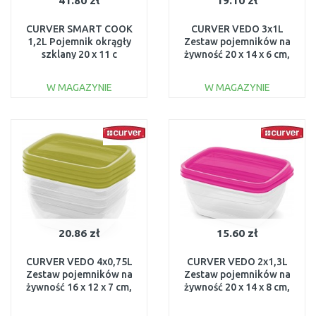
41.80 zł
19.10 zł
CURVER SMART COOK
CURVER VEDO 3x1L
1,2L Pojemnik okrągły
Zestaw pojemników na
szklany 20 x 11 c
żywność 20 x 14 x 6 cm,
transparentny/czerwony
jasnoniebieski 03505-
00116-472
051
W MAGAZYNIE
W MAGAZYNIE
DO KOSZYKA
DO KOSZYKA
Do porównania
Do porównania
20.86 zł
15.60 zł
CURVER VEDO 4x0,75L
CURVER VEDO 2x1,3L
Zestaw pojemników na
Zestaw pojemników na
żywność 16 x 12 x 7 cm,
żywność 20 x 14 x 8 cm,
zielony 03508-313
jasnoróżowy 03510-251