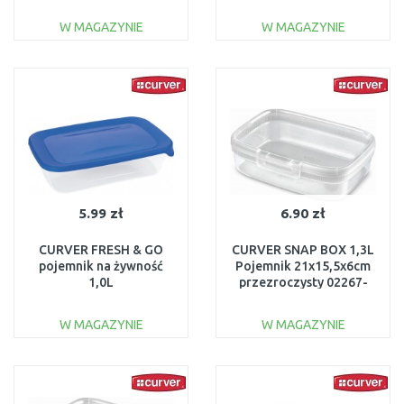
000
transparentny/czerwony
00117-472
W MAGAZYNIE
W MAGAZYNIE
DO KOSZYKA
DO KOSZYKA
Do porównania
Do porównania
5.99 zł
6.90 zł
CURVER FRESH & GO
CURVER SNAP BOX 1,3L
pojemnik na żywność
Pojemnik 21x15,5x6cm
1,0L
przezroczysty 02267-
przezroczysty/ciemnoniebieski
000
00554-139
W MAGAZYNIE
W MAGAZYNIE
DO KOSZYKA
DO KOSZYKA
Do porównania
Do porównania