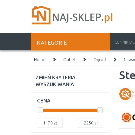
KATEGORIE
CENNIK D
Home
Outlet
Ogród
Nawad
Ste
ZMIEŃ KRYTERIA
WYSZUKIWANIA
P
R
CENA
1170
zł
2250
zł