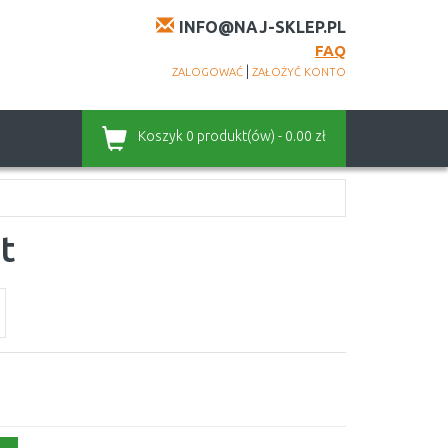
INFO@NAJ-SKLEP.PL
FAQ
|
ZALOGOWAĆ
ZAŁOŻYĆ KONTO
Koszyk
0 produkt(ów) - 0.00 zł
t