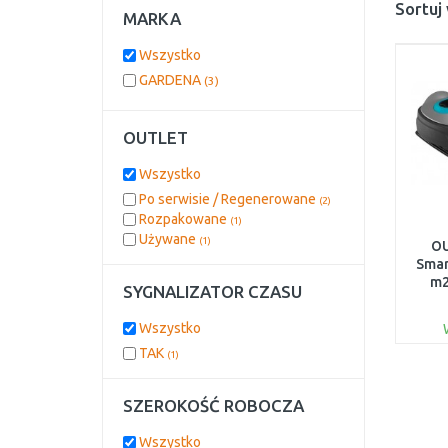
Sortuj
MARKA
Wszystko
GARDENA
(3)
OUTLET
Wszystko
Po serwisie / Regenerowane
(2)
Rozpakowane
(1)
Używane
(1)
OU
Smar
m2
SYGNALIZATOR CZASU
1960
Wszystko
TAK
(1)
SZEROKOŚĆ ROBOCZA
Wszystko