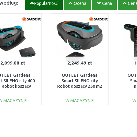
 według:
Popularność
Ocena
Cena
Cen
2,099.88 zł
2,249.49 zł
1
TLET Gardena
OUTLET Gardena
OUT
t SILENO city 400
Smart SILENO city
Sma
 Robot koszący
Robot Koszący 250 m2
n
5-72 PO SERWISIE,
19601-72
wie
UŻYWANE
ROZPAKOWANE
zes
W MAGAZYNIE
W MAGAZYNIE
W
DO KOSZYKA
DO KOSZYKA
Do porównania
Do porównania