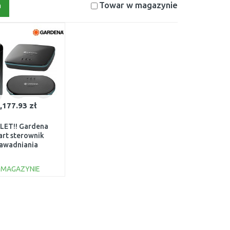
Towar w magazynie
a
,177.93 zł
LET!! Gardena
rt sterownik
awadniania
lokanałowy –
taw 19210-20
 MAGAZYNIE
DO KOSZYKA
Do porównania