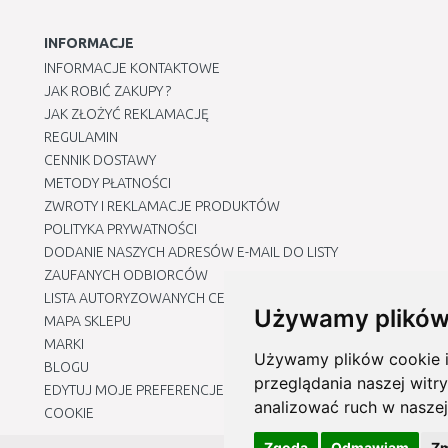
INFORMACJE
INFORMACJE KONTAKTOWE
JAK ROBIĆ ZAKUPY ?
JAK ZŁOŻYĆ REKLAMACJĘ
REGULAMIN
CENNIK DOSTAWY
METODY PŁATNOŚCI
ZWROTY I REKLAMACJE PRODUKTÓW
POLITYKA PRYWATNOŚCI
DODANIE NASZYCH ADRESÓW E-MAIL DO LISTY
ZAUFANYCH ODBIORCÓW
LISTA AUTORYZOWANYCH CENTRÓW SERWISOWYCH
Używamy plików
MAPA SKLEPU
MARKI
Używamy plików cookie i 
BLOGU
przeglądania naszej witry
EDYTUJ MOJE PREFERENCJE DOTYCZĄCE PLIKÓW
analizować ruch w naszej
COOKIE
Zgoda
Odmawiam
Zm