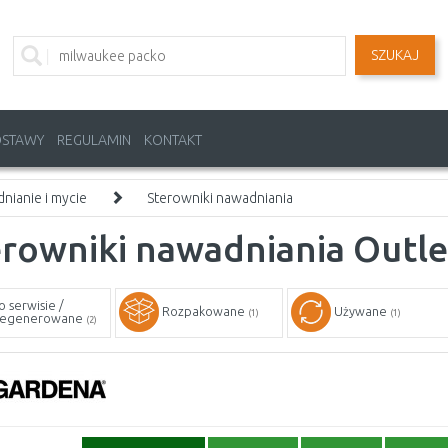
SZUKAJ
OSTAWY
REGULAMIN
KONTAKT
nianie i mycie
Sterowniki nawadniania
rowniki nawadniania Outle
o serwisie /
Rozpakowane
Używane
(1)
(1)
egenerowane
(2)