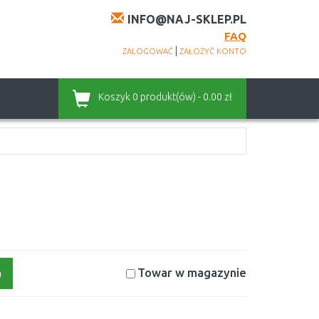
INFO@NAJ-SKLEP.PL
FAQ
|
ZALOGOWAĆ
ZAŁOŻYĆ KONTO
Koszyk
0 produkt(ów) - 0.00 zł
Towar w magazynie
a