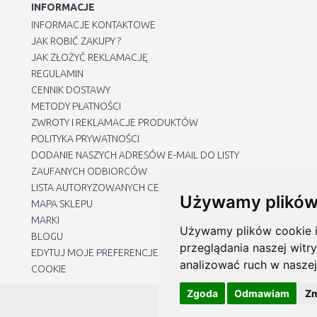
INFORMACJE
INFORMACJE KONTAKTOWE
JAK ROBIĆ ZAKUPY ?
JAK ZŁOŻYĆ REKLAMACJĘ
REGULAMIN
CENNIK DOSTAWY
METODY PŁATNOŚCI
ZWROTY I REKLAMACJE PRODUKTÓW
POLITYKA PRYWATNOŚCI
DODANIE NASZYCH ADRESÓW E-MAIL DO LISTY
ZAUFANYCH ODBIORCÓW
LISTA AUTORYZOWANYCH CENTRÓW SERWISOWYCH
Używamy plików
MAPA SKLEPU
MARKI
Używamy plików cookie i 
BLOGU
przeglądania naszej witry
EDYTUJ MOJE PREFERENCJE DOTYCZĄCE PLIKÓW
analizować ruch w naszej
COOKIE
Zgoda
Odmawiam
Zm