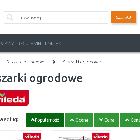
SZUKAJ
OSTAWY
REGULAMIN
KONTAKT
Suszarki ogrodowe
Suszarki ogrodowe
szarki ogrodowe
 według:
Popularność
Ocena
Cena
Cen