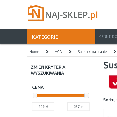
KATEGORIE
CENNIK D
Home
AGD
Suszarki na pranie
Su
ZMIEŃ KRYTERIA
WYSZUKIWANIA
CENA
Sortuj
269
zł
637
zł