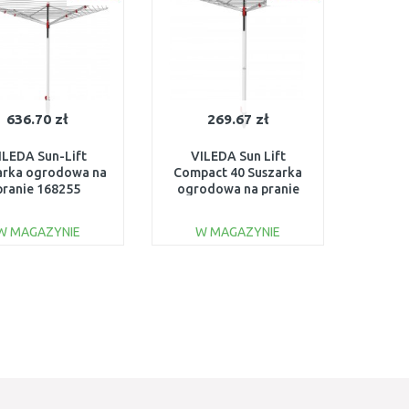
636.70 zł
269.67 zł
ILEDA Sun-Lift
VILEDA Sun Lift
arka ogrodowa na
Compact 40 Suszarka
pranie 168255
ogrodowa na pranie
168251
W MAGAZYNIE
W MAGAZYNIE
DO KOSZYKA
DO KOSZYKA
Do porównania
Do porównania