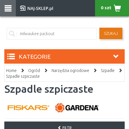
0 szt
SZUKAJ
KATEGORIE
Home
Ogród
Narzędzia ogrodowe
Szpadle
Szpadle szpiczaste
Szpadle szpiczaste
FILTR