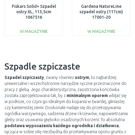
Fiskars Solid+ Szpadel
Gardena NatureLine
ostry XL, 113,5cm
szpadel ostry (117cm)
1067516
17001-20
W MAGAZYNIE
W MAGAZYNIE
DO KOSZYKA
DO KOSZYKA
Do porównania
Do porównania
Szpadle szpiczaste
Szpadel szpiczasty
, zwany również
ostrym
, to najbardziej
uniwersalne i wszechstronne narzędzie ręczne przeznaczone do
pracy z glebą. Jego charakterystyczna, zaostrzona końcówka
została zaprojektowana tak, by z
minimalnym oporem
wbijać się
w podłoże, co czyni go idealnym do kopania w twardej, gliniastej
czy kamienistej ziemi. Doskonale nadaje się do przekopywania
ogródka warzywnego, sadzenia drzew i krzewów, napowietrzania
gleby oraz usuwania głęboko osadzonych korzeni. To absolutna
podstawa wyposażenia każdego ogrodnika i działkowca
,
łącząca w sobie siłę niezbędną do przełamywania oporu gruntu z