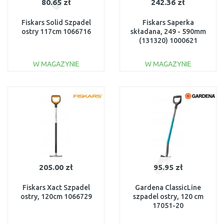
80.65 zł
242.36 zł
Fiskars Solid Szpadel
Fiskars Saperka
ostry 117cm 1066716
składana, 249 - 590mm
(131320) 1000621
W MAGAZYNIE
W MAGAZYNIE
DO KOSZYKA
DO KOSZYKA
Do porównania
Do porównania
205.00 zł
95.95 zł
Fiskars Xact Szpadel
Gardena ClassicLine
ostry, 120cm 1066729
szpadel ostry, 120 cm
17051-20