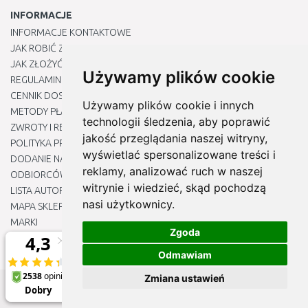
INFORMACJE
INFORMACJE KONTAKTOWE
JAK ROBIĆ ZAKUPY ?
JAK ZŁOŻYĆ REKLAMACJĘ
Używamy plików cookie
REGULAMIN
CENNIK DOSTAWY
Używamy plików cookie i innych
METODY PŁATNOŚCI
technologii śledzenia, aby poprawić
ZWROTY I REKLAMACJE PRODUKTÓW
jakość przeglądania naszej witryny,
POLITYKA PRYWATNOŚCI
wyświetlać spersonalizowane treści i
DODANIE NASZYCH ADRESÓW E-MAIL DO LISTY ZAUFANYCH
reklamy, analizować ruch w naszej
ODBIORCÓW
witrynie i wiedzieć, skąd pochodzą
LISTA AUTORYZOWANYCH CENTRÓW SERWISOWYCH
nasi użytkownicy.
MAPA SKLEPU
MARKI
Zgoda
BLOGU
EDYTUJ MOJE PREFERENCJE DOTYCZĄCE PLIKÓW COOKIE
Odmawiam
Zmiana ustawień
© 2012 - 2026
Naj-sklep.pl