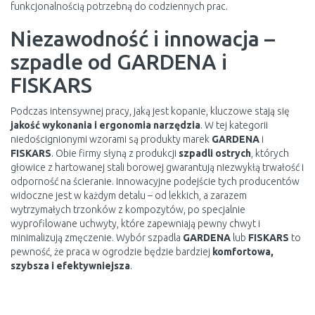
funkcjonalnością potrzebną do codziennych prac.
Niezawodność i innowacja –
szpadle od GARDENA i
FISKARS
Podczas intensywnej pracy, jaką jest kopanie, kluczowe stają się
jakość wykonania i ergonomia narzędzia
. W tej kategorii
niedoścignionymi wzorami są produkty marek
GARDENA
i
FISKARS
. Obie firmy słyną z produkcji
szpadli ostrych
, których
głowice z hartowanej stali borowej gwarantują niezwykłą trwałość i
odporność na ścieranie. Innowacyjne podejście tych producentów
widoczne jest w każdym detalu – od lekkich, a zarazem
wytrzymałych trzonków z kompozytów, po specjalnie
wyprofilowane uchwyty, które zapewniają pewny chwyt i
minimalizują zmęczenie. Wybór szpadla
GARDENA
lub
FISKARS
to
pewność, że praca w ogrodzie będzie bardziej
komfortowa,
szybsza i efektywniejsza
.