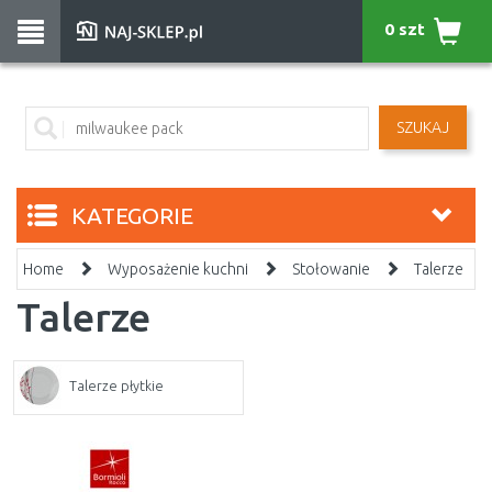
0 szt
SZUKAJ
KATEGORIE
Home
Wyposażenie kuchni
Stołowanie
Talerze
Talerze
Talerze płytkie