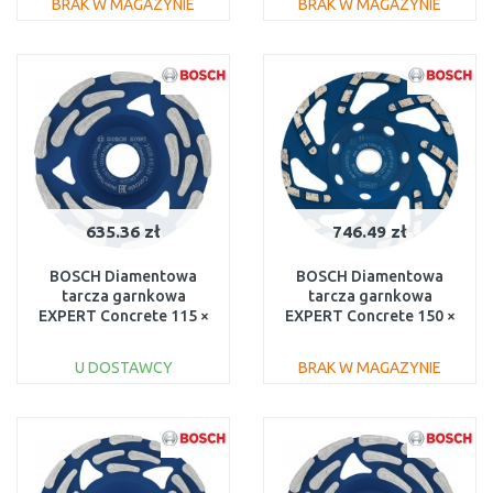
BRAK W MAGAZYNIE
BRAK W MAGAZYNIE
DO KOSZYKA
DO KOSZYKA
Do porównania
Do porównania
635.36 zł
746.49 zł
BOSCH Diamentowa
BOSCH Diamentowa
tarcza garnkowa
tarcza garnkowa
EXPERT Concrete 115 ×
EXPERT Concrete 150 ×
22,23 × 5 mm
22,23 × 4,5 mm
2608615281
2608901478
U DOSTAWCY
BRAK W MAGAZYNIE
DO KOSZYKA
DO KOSZYKA
Do porównania
Do porównania