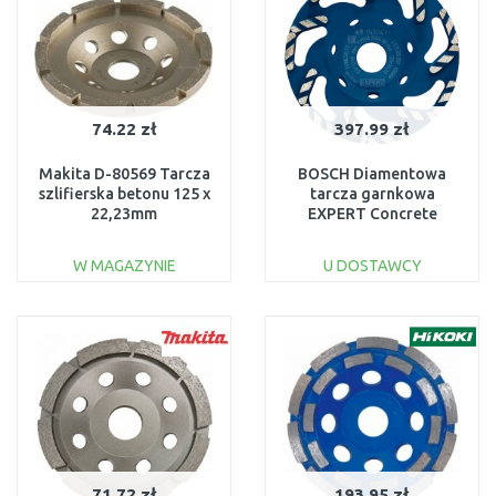
74.22 zł
397.99 zł
Makita D-80569 Tarcza
BOSCH Diamentowa
szlifierska betonu 125 x
tarcza garnkowa
22,23mm
EXPERT Concrete
125 x 22,23 x 4,5 mm
2608900651
W MAGAZYNIE
U DOSTAWCY
DO KOSZYKA
DO KOSZYKA
Do porównania
Do porównania
71.72 zł
193.95 zł