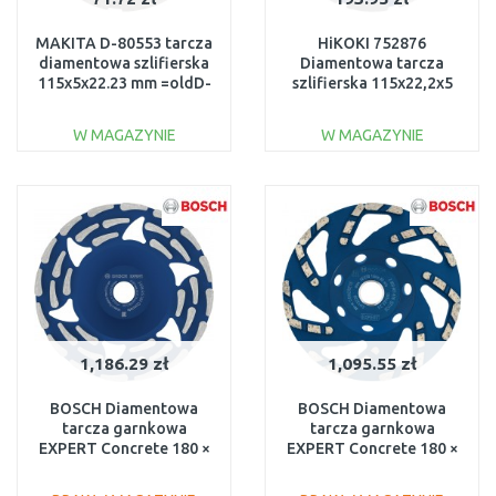
MAKITA D-80553 tarcza
HiKOKI 752876
diamentowa szlifierska
Diamentowa tarcza
115x5x22.23 mm =oldD-
szlifierska 115x22,2x5
60676
mm
W MAGAZYNIE
W MAGAZYNIE
DO KOSZYKA
DO KOSZYKA
Do porównania
Do porównania
1,186.29 zł
1,095.55 zł
BOSCH Diamentowa
BOSCH Diamentowa
tarcza garnkowa
tarcza garnkowa
EXPERT Concrete 180 ×
EXPERT Concrete 180 ×
22,23 × 5 mm
22,23 × 4,5 mm
2608615284
2608901479