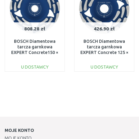
808.28 zł
426.90 zł
BOSCH Diamentowa
BOSCH Diamentowa
tarcza garnkowa
tarcza garnkowa
EXPERT Concrete150 ×
EXPERT Concrete 125 ×
19/22,23 × 5 mm
22,23 × 5 mm
2608615283
2608615282
U DOSTAWCY
U DOSTAWCY
DO KOSZYKA
DO KOSZYKA
Do porównania
Do porównania
MOJE KONTO
MOJE KONTO