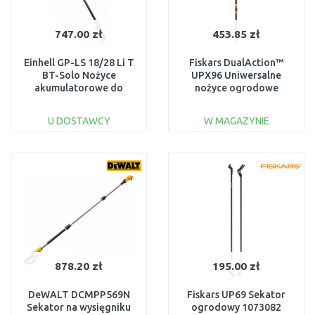
747.00 zł
453.85 zł
Einhell GP-LS 18/28 Li T
Fiskars DualAction™
BT-Solo Nożyce
UPX96 Uniwersalne
akumulatorowe do
nożyce ogrodowe
gałęzi (18 V/bez aku)
1080131
3408330
U DOSTAWCY
W MAGAZYNIE
DO KOSZYKA
DO KOSZYKA
Do porównania
Do porównania
878.20 zł
195.00 zł
DeWALT DCMPP569N
Fiskars UP69 Sekator
Sekator na wysięgniku
ogrodowy 1073082