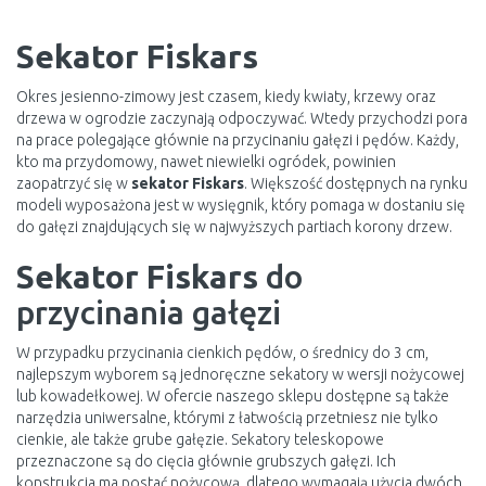
Sekator Fiskars
Okres jesienno-zimowy jest czasem, kiedy kwiaty, krzewy oraz
drzewa w ogrodzie zaczynają odpoczywać. Wtedy przychodzi pora
na prace polegające głównie na przycinaniu gałęzi i pędów. Każdy,
kto ma przydomowy, nawet niewielki ogródek, powinien
zaopatrzyć się w
sekator Fiskars
. Większość dostępnych na rynku
modeli wyposażona jest w wysięgnik, który pomaga w dostaniu się
do gałęzi znajdujących się w najwyższych partiach korony drzew.
Sekator Fiskars
do
przycinania gałęzi
W przypadku przycinania cienkich pędów, o średnicy do 3 cm,
najlepszym wyborem są jednoręczne sekatory w wersji nożycowej
lub kowadełkowej. W ofercie naszego sklepu dostępne są także
narzędzia uniwersalne, którymi z łatwością przetniesz nie tylko
cienkie, ale także grube gałęzie. Sekatory teleskopowe
przeznaczone są do cięcia głównie grubszych gałęzi. Ich
konstrukcja ma postać nożycową, dlatego wymagają użycia dwóch