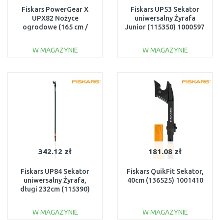
Fiskars PowerGear X
Fiskars UP53 Sekator
UPX82 Nożyce
uniwersalny Żyrafa
ogrodowe (165 cm /
Junior (115350) 1000597
maks. średnica gałęzi 32
mm) 1023625
W MAGAZYNIE
W MAGAZYNIE
DO KOSZYKA
DO KOSZYKA
Do porównania
Do porównania
342.12 zł
181.08 zł
Fiskars UP84 Sekator
Fiskars QuikFit Sekator,
uniwersalny Żyrafa,
40cm (136525) 1001410
długi 232cm (115390)
1001557
W MAGAZYNIE
W MAGAZYNIE