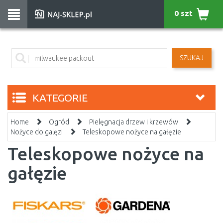
0 szt
SZUKAJ
KATEGORIE
Home
Ogród
Pielęgnacja drzew i krzewów
Nożyce do galęzi
Teleskopowe nożyce na gałęzie
Teleskopowe nożyce na
gałęzie