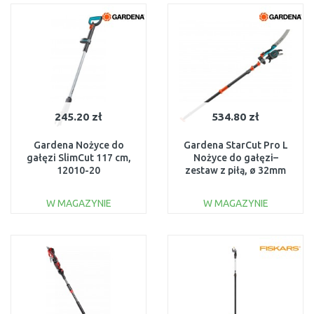
Do porównania
Do porównania
245.20 zł
534.80 zł
Gardena Nożyce do
Gardena StarCut Pro L
gałęzi SlimCut 117 cm,
Nożyce do gałęzi–
12010-20
zestaw z piłą, ø 32mm
12082-20
W MAGAZYNIE
W MAGAZYNIE
DO KOSZYKA
DO KOSZYKA
Do porównania
Do porównania