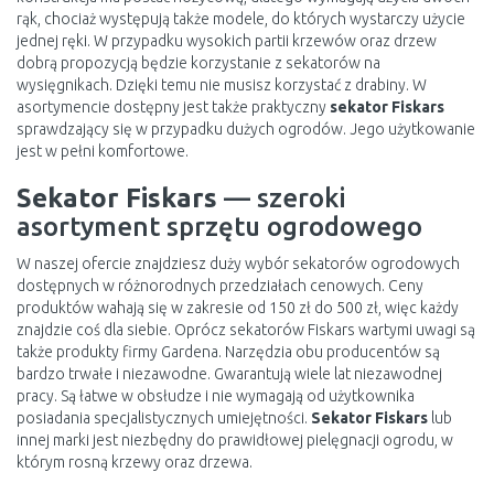
rąk, chociaż występują także modele, do których wystarczy użycie
jednej ręki. W przypadku wysokich partii krzewów oraz drzew
dobrą propozycją będzie korzystanie z sekatorów na
wysięgnikach. Dzięki temu nie musisz korzystać z drabiny. W
asortymencie dostępny jest także praktyczny
sekator Fiskars
sprawdzający się w przypadku dużych ogrodów. Jego użytkowanie
jest w pełni komfortowe.
Sekator Fiskars
— szeroki
asortyment sprzętu ogrodowego
W naszej ofercie znajdziesz duży wybór sekatorów ogrodowych
dostępnych w różnorodnych przedziałach cenowych. Ceny
produktów wahają się w zakresie od 150 zł do 500 zł, więc każdy
znajdzie coś dla siebie. Oprócz sekatorów Fiskars wartymi uwagi są
także produkty firmy Gardena. Narzędzia obu producentów są
bardzo trwałe i niezawodne. Gwarantują wiele lat niezawodnej
pracy. Są łatwe w obsłudze i nie wymagają od użytkownika
posiadania specjalistycznych umiejętności.
Sekator Fiskars
lub
innej marki jest niezbędny do prawidłowej pielęgnacji ogrodu, w
którym rosną krzewy oraz drzewa.