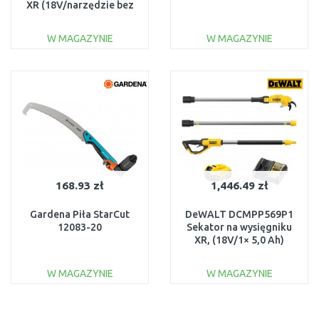
XR (18V/narzędzie bez
akumulatora i
ładowarki)
W MAGAZYNIE
W MAGAZYNIE
DO KOSZYKA
DO KOSZYKA
Do porównania
Do porównania
168.93 zł
1,446.49 zł
Gardena Piła StarCut
DeWALT DCMPP569P1
12083-20
Sekator na wysięgniku
XR, (18V/1× 5,0 Ah)
W MAGAZYNIE
W MAGAZYNIE
DO KOSZYKA
DO KOSZYKA
Do porównania
Do porównania