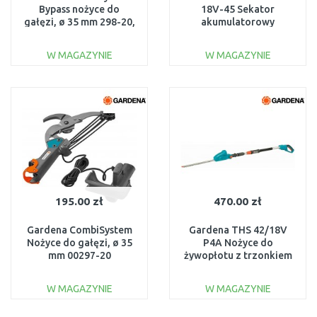
Bypass nożyce do
18V-45 Sekator
gałęzi, ø 35 mm 298-20,
akumulatorowy
00298-20
06008C5001
W MAGAZYNIE
W MAGAZYNIE
DO KOSZYKA
DO KOSZYKA
Do porównania
Do porównania
195.00 zł
470.00 zł
Gardena CombiSystem
Gardena THS 42/18V
Nożyce do gałęzi, ø 35
P4A Nożyce do
mm 00297-20
żywopłotu z trzonkiem
teleskopowym, bez aku
14732-55
W MAGAZYNIE
W MAGAZYNIE
DO KOSZYKA
DO KOSZYKA