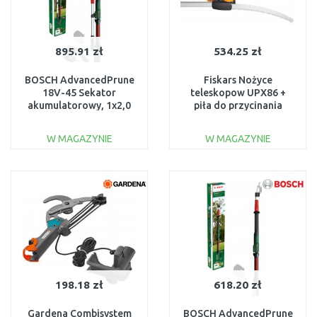
895.91 zł
534.25 zł
BOSCH AdvancedPrune
Fiskars Nożyce
18V-45 Sekator
teleskopow UPX86 +
akumulatorowy, 1x2,0
piła do przycinania
Ah 06008C5000
1023634
W MAGAZYNIE
W MAGAZYNIE
DO KOSZYKA
DO KOSZYKA
Do porównania
Do porównania
198.18 zł
618.20 zł
Gardena Combisystem
BOSCH AdvancedPrune