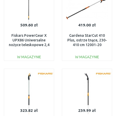
509.60 zł
419.00 zł
Fiskars PowerGear X
Gardena StarCut 410
UPX86 Uniwersalne
Plus, ostrze tnące, 230-
nożyce teleskopowe 2,4
410 cm 12001-20
- 4 m 1023624
W MAGAZYNIE
W MAGAZYNIE
DO KOSZYKA
DO KOSZYKA
Do porównania
Do porównania
323.82 zł
239.99 zł