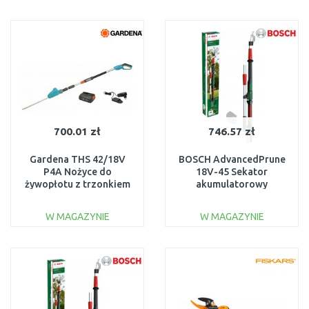
DO KOSZYKA
DO KOSZYKA
Do porównania
Do porównania
700.01 zł
746.57 zł
Gardena THS 42/18V
BOSCH AdvancedPrune
P4A Nożyce do
18V-45 Sekator
żywopłotu z trzonkiem
akumulatorowy
teleskopowym, zestaw
06008C5002
(1 x 2,5 Ah) 1
W MAGAZYNIE
W MAGAZYNIE
DO KOSZYKA
DO KOSZYKA
Do porównania
Do porównania