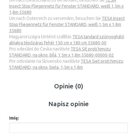
Um nach Deutschland zu versenden, besuchen Sie
TESA
Insect Stop Fliegennetz für Fenster STANDARD, weiß 1,5m x
1,8m 55680
Um nach Österreich zu versenden, besuchen Sie
TESA Insect
Stop Fliegennetz für Fenster STANDARD, weiß 1,5m x 1,8m
55680
Magyarországra történő szállítás
TESA tandard szúnyogháló
ablakra tépőzáras fehér 150 cm x 180 cm 55680-00
Pro odeslání do Česka navštivte
TESA Síť proti hmyzu
STANDARD, na okno, bílá, 1,5m x 1,8m 55680-00000-02
Pre odoslanie na Slovensko navštívte
TESA Sieť proti hmyzu
STANDARD, na okno, biela, 1,5m x 1,8m
Opinie (0)
Napisz opinie
Imię: