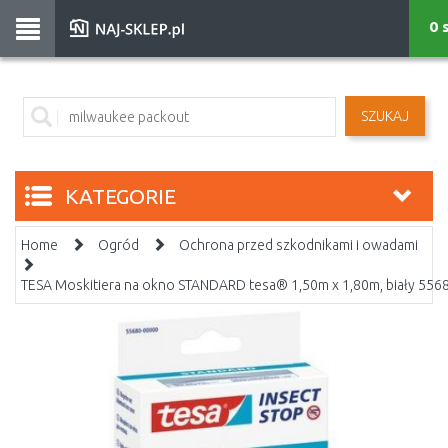
0 
SZUKAJ
KATEGORIE
Home
Ogród
Ochrona przed szkodnikami i owadami
TESA Moskitiera na okno STANDARD tesa® 1,50m x 1,80m, biały 556