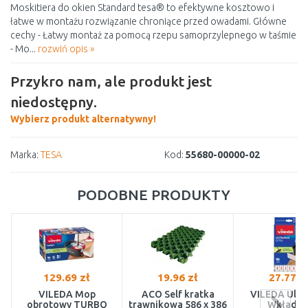
Moskitiera do okien Standard tesa® to efektywne kosztowo i
łatwe w montażu rozwiązanie chroniące przed owadami. Główne
cechy - Łatwy montaż za pomocą rzepu samoprzylepnego w taśmie
- Mo...
rozwiń opis »
Przykro nam, ale produkt jest
niedostępny.
Wybierz produkt alternatywny!
Marka:
TESA
Kod:
55680-00000-02
PODOBNE PRODUKTY
129.69 zł
19.96 zł
27.77 z
VILEDA Mop
ACO Self kratka
VILEDA Ultr
obrotowy TURBO
trawnikowa 586 x 386
Wkład d