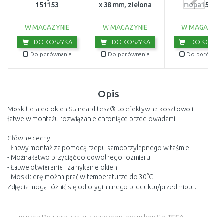
151153
x 38 mm, zielona
mopa1557
81071
W MAGAZYNIE
W MAGAZYNIE
W MAGAZY
DO KOSZYKA
DO KOSZYKA
DO KOSZ
Do porównania
Do porównania
Do porówn
Opis
Moskitiera do okien Standard tesa® to efektywne kosztowo i
łatwe w montażu rozwiązanie chroniące przed owadami.
Główne cechy
- Łatwy montaż za pomocą rzepu samoprzylepnego w taśmie
- Można łatwo przyciąć do dowolnego rozmiaru
- Łatwe otwieranie i zamykanie okien
- Moskitierę można prać w temperaturze do 30°C
Zdjęcia mogą różnić się od oryginalnego produktu/przedmiotu.