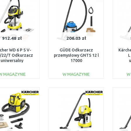
912.48 zł
206.03 zł
cher WD 6 P S V-
GÜDE Odkurzacz
Kärch
/22/T Odkurzacz
przemysłowy GNTS 12 l
L
uniwersalny
17000
00W/30L) 1.628-
(130
361.0
W MAGAZYNIE
W MAGAZYNIE
W
DO KOSZYKA
DO KOSZYKA
Do porównania
Do porównania