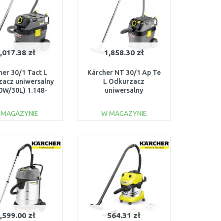
,017.38 zł
1,858.30 zł
her 30/1 Tact L
Kärcher NT 30/1 Ap Te
acz uniwersalny
L Odkurzacz
0W/30L) 1.148-
uniwersalny
201.0
(1380W/30L) 1.148-
231.0
 MAGAZYNIE
W MAGAZYNIE
DO KOSZYKA
DO KOSZYKA
Do porównania
Do porównania
,599.00 zł
564.31 zł