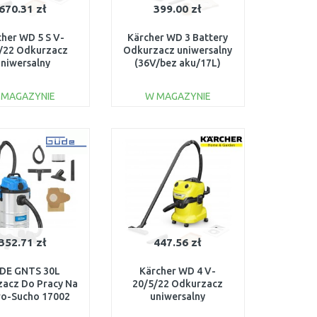
670.31 zł
399.00 zł
cher WD 5 S V-
Kärcher WD 3 Battery
/22 Odkurzacz
Odkurzacz uniwersalny
uniwersalny
(36V/bez aku/17L)
0W/25L) 1.628-
1.629-910.0
350.0
 MAGAZYNIE
W MAGAZYNIE
DO KOSZYKA
DO KOSZYKA
Do porównania
Do porównania
352.71 zł
447.56 zł
DE GNTS 30L
Kärcher WD 4 V-
acz Do Pracy Na
20/5/22 Odkurzacz
o-Sucho 17002
uniwersalny
(1100W/20L) 1.628-