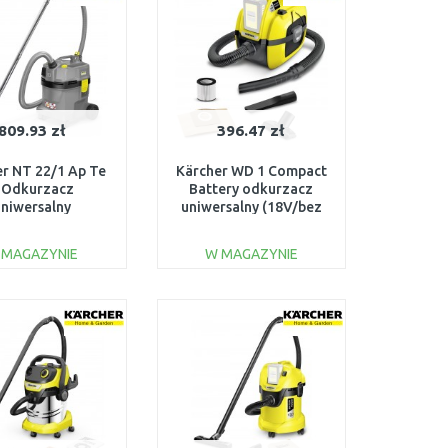
809.93 zł
396.47 zł
er NT 22/1 Ap Te
Kärcher WD 1 Compact
 Odkurzacz
Battery odkurzacz
uniwersalny
uniwersalny (18V/bez
0W/22L) 1.378-
aku/7L) 1.198-300.0
610.0
 MAGAZYNIE
W MAGAZYNIE
DO KOSZYKA
DO KOSZYKA
Do porównania
Do porównania