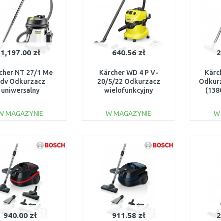
1,197.00 zł
640.56 zł
2
cher NT 27/1 Me
Kärcher WD 4 P V-
Kärc
dv Odkurzacz
20/5/22 Odkurzacz
Odkurz
uniwersalny
wielofunkcyjny
(138
80W/27L) 1.428-
(1100W/20L) 1.628-
114.0
270.0
W MAGAZYNIE
W MAGAZYNIE
W
DO KOSZYKA
DO KOSZYKA
Do porównania
Do porównania
940.00 zł
911.58 zł
2