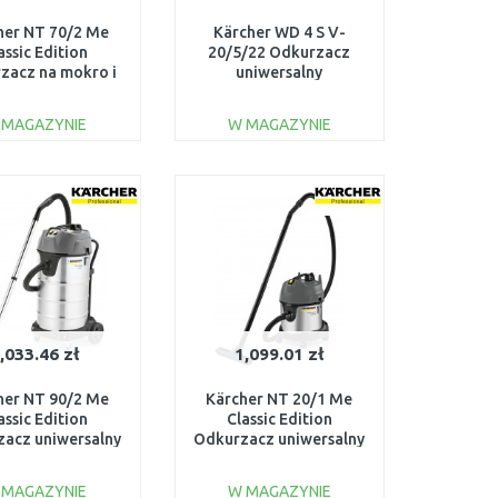
her NT 70/2 Me
Kärcher WD 4 S V-
assic Edition
20/5/22 Odkurzacz
zacz na mokro i
uniwersalny
o (2300W/70L)
(1100W/20L) 1.628-
1.667-306.0
260.0
 MAGAZYNIE
W MAGAZYNIE
DO KOSZYKA
DO KOSZYKA
Do porównania
Do porównania
,033.46 zł
1,099.01 zł
her NT 90/2 Me
Kärcher NT 20/1 Me
assic Edition
Classic Edition
acz uniwersalny
Odkurzacz uniwersalny
0W/90L) 1.667-
(1500W/20L) 1.428-
700.0
548.0
 MAGAZYNIE
W MAGAZYNIE