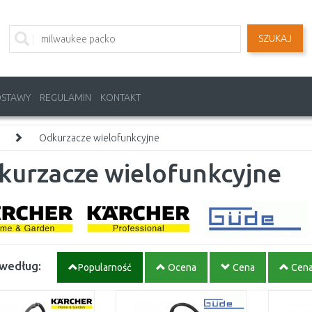
SZUKAJ
OSTAWY
REGULAMIN
KONTAKT
Odkurzacze wielofunkcyjne
kurzacze wielofunkcyjne
 według:
Popularność
Ocena
Cena
Cen