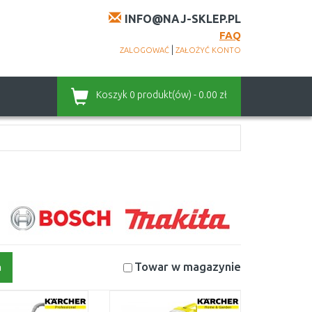
INFO@NAJ-SKLEP.PL
FAQ
|
ZALOGOWAĆ
ZAŁOŻYĆ KONTO
Koszyk
0 produkt(ów) - 0.00 zł
Towar w magazynie
a