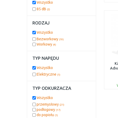
Wszystko
85 dB
(2)
RODZAJ
Wszystko
Bezworkowy
(19)
Workowy
(4)
TYP NAPĘDU
K
Wszystko
Adv
Elektryczne
(1)
(13
TYP ODKURZACZA
Wszystko
przemysłowy
(21)
podłogowy
(17)
do popiołu
(1)