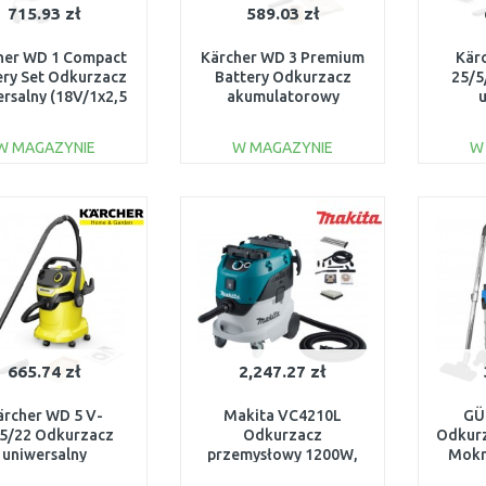
715.93 zł
589.03 zł
her WD 1 Compact
Kärcher WD 3 Premium
Kär
ery Set Odkurzacz
Battery Odkurzacz
25/5
rsalny (18V/1x2,5
akumulatorowy
7L) 1.198-301.0
(36V/bez aku/17L)
(120
1.629-950.0
W MAGAZYNIE
W MAGAZYNIE
W
DO KOSZYKA
DO KOSZYKA
Do porównania
Do porównania
665.74 zł
2,247.27 zł
ärcher WD 5 V-
Makita VC4210L
GÜ
5/22 Odkurzacz
Odkurzacz
Odkurz
uniwersalny
przemysłowy 1200W,
Mokr
00W/25L) 1.628-
klasa L