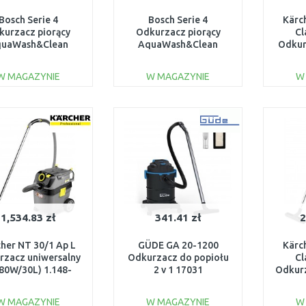
Bosch Serie 4
Bosch Serie 4
Kärc
kurzacz piorący
Odkurzacz piorący
Cl
uaWash&Clean
AquaWash&Clean
Odkur
BWD421POW
BWD41700
such
W MAGAZYNIE
W MAGAZYNIE
W
DO KOSZYKA
DO KOSZYKA
Do porównania
Do porównania
1,534.83 zł
341.41 zł
2
her NT 30/1 Ap L
GÜDE GA 20-1200
Kärc
rzacz uniwersalny
Odkurzacz do popiołu
Cl
80W/30L) 1.148-
2 v 1 17031
Odkurz
221.0
(230
W MAGAZYNIE
W MAGAZYNIE
W