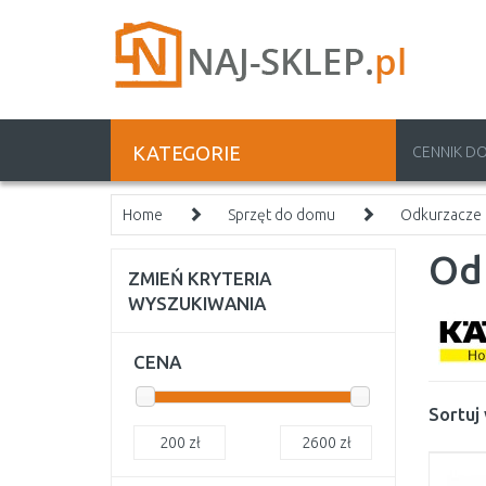
KATEGORIE
CENNIK D
Home
Sprzęt do domu
Odkurzacze
Od
ZMIEŃ KRYTERIA
WYSZUKIWANIA
CENA
Sortuj
200
zł
2600
zł