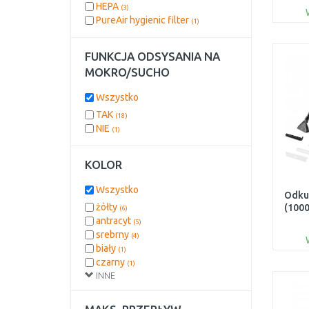
HEPA
(3)
PureAir hygienic filter
(1)
FUNKCJA ODSYSANIA NA
MOKRO/SUCHO
Wszystko
TAK
(18)
NIE
(1)
KOLOR
Wszystko
Odku
żółty
(1000
(6)
antracyt
(5)
srebrny
(4)
biały
(1)
czarny
(1)
INNE
czarny/niebieski
(1)
niebieski
(1)
szary
(1)