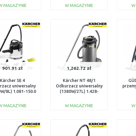
300.0
W MAGAZYNIE
W MAGAZYNIE
W
DO KOSZYKA
DO KOSZYKA
Do porównania
Do porównania
901.91 zł
1,262.72 zł
Kärcher SE 4
Kärcher NT 48/1
GÜD
rzacz uniwersalny
Odkurzacz uniwersalny
przemy
W/8L) 1.081-150.0
(1380W/27L) 1.428-
620.0
W MAGAZYNIE
W MAGAZYNIE
W
DO KOSZYKA
DO KOSZYKA
Do porównania
Do porównania