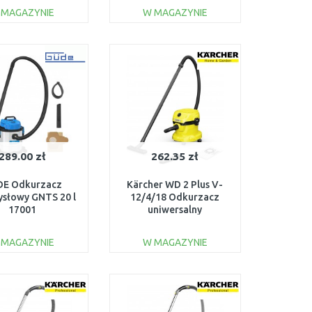
209.0
 MAGAZYNIE
W MAGAZYNIE
DO KOSZYKA
DO KOSZYKA
Do porównania
Do porównania
289.00 zł
262.35 zł
E Odkurzacz
Kärcher WD 2 Plus V-
słowy GNTS 20 l
12/4/18 Odkurzacz
17001
uniwersalny
(1000W/12L) 1.628-
018.0
 MAGAZYNIE
W MAGAZYNIE
DO KOSZYKA
DO KOSZYKA
Do porównania
Do porównania