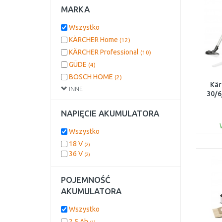
MARKA
Wszystko
KÄRCHER Home
(12)
KÄRCHER Professional
(10)
GÜDE
(4)
BOSCH HOME
(2)
Kär
INNE
MAKITA
(1)
30/6
(13
NAPIĘCIE AKUMULATORA
Wszystko
18 V
(2)
36 V
(2)
POJEMNOŚĆ
AKUMULATORA
Wszystko
2,5 Ah