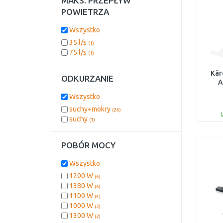
MAKS. PRZEPŁYW
POWIETRZA
Wszystko
35 l/s
(1)
75 l/s
(1)
Kär
ODKURZANIE
A
Wszystko
(13
suchy+mokry
(26)
suchy
(1)
POBÓR MOCY
Wszystko
1200 W
(6)
1380 W
(6)
1100 W
(4)
1000 W
(2)
1300 W
(2)