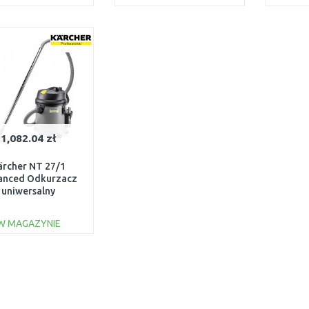
DO KOSZYKA
DO KOSZYKA
Do porównania
Do porównania
1,082.04 zł
ärcher NT 27/1
anced Odkurzacz
uniwersalny
80W/27L) 1.428-
520.0
W MAGAZYNIE
DO KOSZYKA
Do porównania