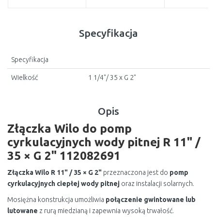
Specyfikacja
Specyfikacja
Wielkość
1 1/4"/ 35 x G 2"
Opis
Złączka Wilo do pomp
cyrkulacyjnych wody pitnej R 11" /
35 × G 2" 112082691
Złączka Wilo R 11" / 35 × G 2"
przeznaczona jest do
pomp
cyrkulacyjnych ciepłej wody pitnej
oraz instalacji solarnych.
Mosiężna konstrukcja umożliwia
połączenie gwintowane lub
lutowane
z rurą miedzianą i zapewnia wysoką trwałość.