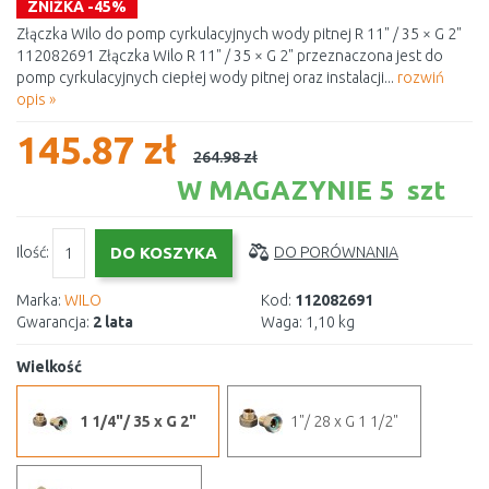
ZNIŻKA -45%
Złączka Wilo do pomp cyrkulacyjnych wody pitnej R 11" / 35 × G 2"
112082691 Złączka Wilo R 11" / 35 × G 2" przeznaczona jest do
pomp cyrkulacyjnych ciepłej wody pitnej oraz instalacji...
rozwiń
opis »
145.87 zł
264.98 zł
W MAGAZYNIE 5 szt
Ilość:
DO PORÓWNANIA
Marka:
WILO
Kod:
112082691
Gwarancja:
2 lata
Waga:
1,10 kg
Wielkość
1 1/4"/ 35 x G 2"
1"/ 28 x G 1 1/2"