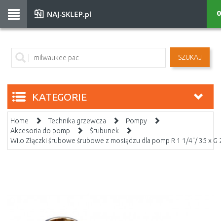
0
SZUKAJ
KATEGORIE
Home
Technika grzewcza
Pompy
Akcesoria do pomp
Śrubunek
Wilo Złączki śrubowe śrubowe z mosiądzu dla pomp R 1 1/4"/ 35 x G