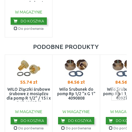
pompa cyrkulacyjna
2048340
W MAGAZYNIE
DO KOSZYKA
Do porównania
PODOBNE PRODUKTY
55.74 zł
84.56 zł
84.56 z
WILO Złączki śrubowe
Wilo Śrubunek do
Wilo Śrubun
śrubowe z mosiądzu
pomp Rp 1/2 "x G 1"
pomp Rp 1 1/4"
dla pomp R 1/2" / 15 i x
4090808
409274
G 1" 4092743
W MAGAZYNIE
W MAGAZYNIE
W MAGAZY
DO KOSZYKA
DO KOSZYKA
DO KOSZ
Do porównania
Do porównania
Do porówn