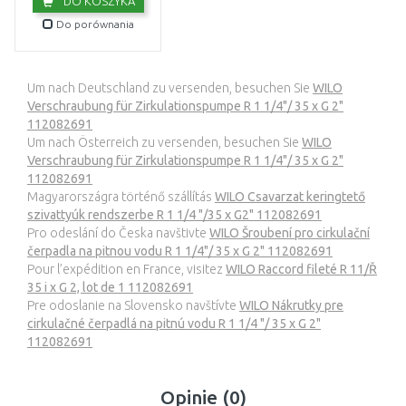
DO KOSZYKA
Do porównania
Um nach Deutschland zu versenden, besuchen Sie
WILO
Verschraubung für Zirkulationspumpe R 1 1/4"/ 35 x G 2"
112082691
Um nach Österreich zu versenden, besuchen Sie
WILO
Verschraubung für Zirkulationspumpe R 1 1/4"/ 35 x G 2"
112082691
Magyarországra történő szállítás
WILO Csavarzat keringtető
szivattyúk rendszerbe R 1 1/4 "/35 x G2" 112082691
Pro odeslání do Česka navštivte
WILO Šroubení pro cirkulační
čerpadla na pitnou vodu R 1 1/4"/ 35 x G 2" 112082691
Pour l’expédition en France, visitez
WILO Raccord fileté R 11/Ř
35 i x G 2, lot de 1 112082691
Pre odoslanie na Slovensko navštívte
WILO Nákrutky pre
cirkulačné čerpadlá na pitnú vodu R 1 1/4 "/ 35 x G 2"
112082691
Opinie (0)