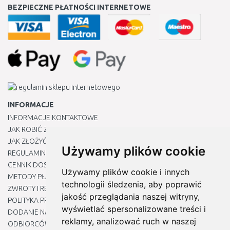
BEZPIECZNE PŁATNOŚCI INTERNETOWE
INFORMACJE
INFORMACJE KONTAKTOWE
JAK ROBIĆ ZAKUPY ?
JAK ZŁOŻYĆ REKLAMACJĘ
Używamy plików cookie
REGULAMIN
CENNIK DOSTAWY
Używamy plików cookie i innych
METODY PŁATNOŚCI
technologii śledzenia, aby poprawić
ZWROTY I REKLAMACJE PRODUKTÓW
jakość przeglądania naszej witryny,
POLITYKA PRYWATNOŚCI
wyświetlać spersonalizowane treści i
DODANIE NASZYCH ADRESÓW E-MAIL DO LISTY ZAUFANYCH
reklamy, analizować ruch w naszej
ODBIORCÓW