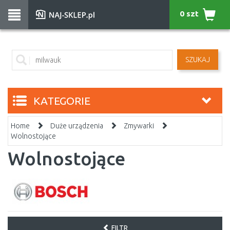
0 szt
SZUKAJ
KATEGORIE
Home
Duże urządzenia
Zmywarki
Wolnostojące
Wolnostojące
FILTR