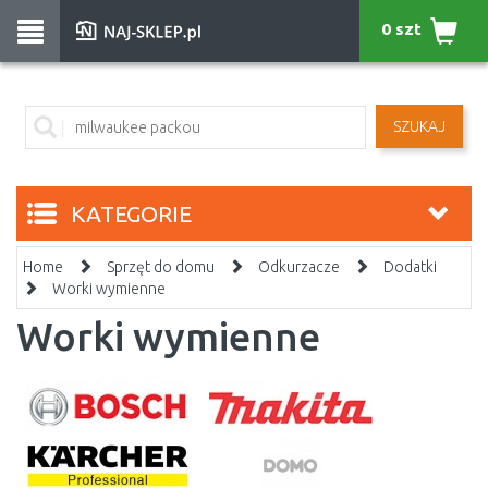
0 szt
SZUKAJ
KATEGORIE
Home
Sprzęt do domu
Odkurzacze
Dodatki
Worki wymienne
Worki wymienne