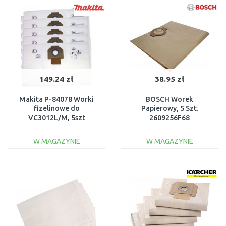
Do porównania
Do porównania
149.24 zł
38.95 zł
Makita P-84078 Worki
BOSCH Worek
fizelinowe do
Papierowy, 5 Szt.
VC3012L/M, 5szt
2609256F68
W MAGAZYNIE
W MAGAZYNIE
DO KOSZYKA
DO KOSZYKA
Do porównania
Do porównania