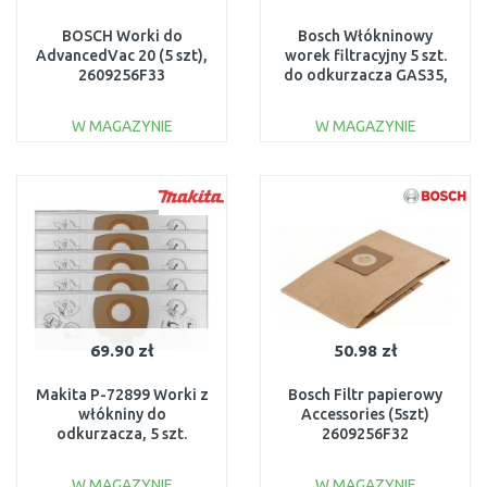
BOSCH Worki do
Bosch Włókninowy
AdvancedVac 20 (5 szt),
worek filtracyjny 5 szt.
2609256F33
do odkurzacza GAS35,
2607432037
W MAGAZYNIE
W MAGAZYNIE
DO KOSZYKA
DO KOSZYKA
Do porównania
Do porównania
69.90 zł
50.98 zł
Makita P-72899 Worki z
Bosch Filtr papierowy
włókniny do
Accessories (5szt)
odkurzacza, 5 szt.
2609256F32
W MAGAZYNIE
W MAGAZYNIE