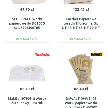
49.90 zł
122.43 zł
SCHEPPACH Worki
Kärcher Papierowe
papierowe do DC100 5
torebki filtracyjne, 5x,
szt. 7906300705
NT 48, NT 65, NT 70, NT
72, NT 75 6.904-285.0
W MAGAZYNIE
W MAGAZYNIE
DO KOSZYKA
DO KOSZYKA
Do porównania
Do porównania
82.78 zł
86.40 zł
Makita 197903-8 Worek
DeWALT DWV9401
flizelinowy 10 sztuk
Worki papierowe do
odkurzacz DWV902