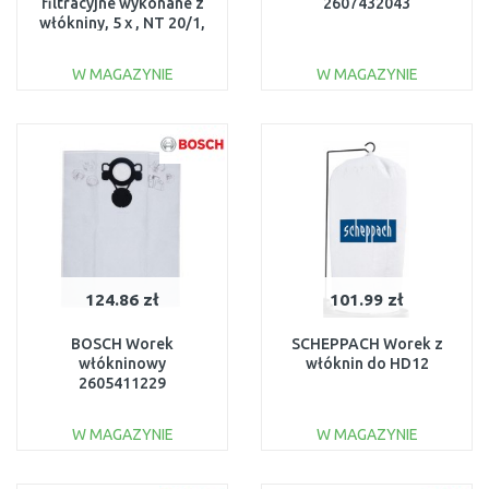
filtracyjne wykonane z
2607432043
włókniny, 5 x , NT 20/1,
NT 35/1, NT 38/1 6.907-
479.0
W MAGAZYNIE
W MAGAZYNIE
DO KOSZYKA
DO KOSZYKA
Do porównania
Do porównania
124.86 zł
101.99 zł
BOSCH Worek
SCHEPPACH Worek z
włókninowy
włóknin do HD12
2605411229
W MAGAZYNIE
W MAGAZYNIE
DO KOSZYKA
DO KOSZYKA