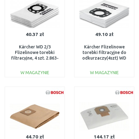
40.37 zł
49.10 zł
Kärcher WD 2/3
Kärcher Flizelinowe
Flizelinowe torebki
torebki filtracyjne do
filtracyjne, 4 szt. 2.863-
odkurzaczy(4szt) WD
314.0
4/5/6, 4 szt, 2.863-006.0
W MAGAZYNIE
W MAGAZYNIE
DO KOSZYKA
DO KOSZYKA
Do porównania
Do porównania
44.70 zł
144.17 zł