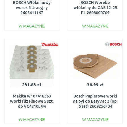
BOSCH Włókninowy
BOSCH Worek z
worek filtracyjny
włókniny do GAS 12-25
2605411167
PL 2608000709
W MAGAZYNIE
W MAGAZYNIE
DO KOSZYKA
DO KOSZYKA
Do porównania
Do porównania
231.83 zł
38.99 zł
Makita W107418353
Bosch Papierowe worki
Worki flizelinowe 5 szt.
na pył do EasyVac 3 (op.
do VC4210L/M
5 szt) 2609256F34
W MAGAZYNIE
W MAGAZYNIE