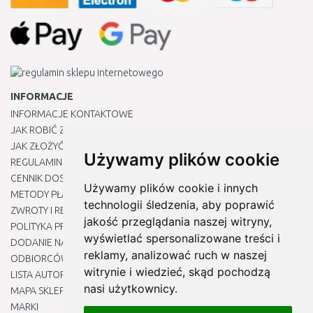
INFORMACJE
INFORMACJE KONTAKTOWE
JAK ROBIĆ ZAKUPY ?
JAK ZŁOŻYĆ REKLAMACJĘ
Używamy plików cookie
REGULAMIN
CENNIK DOSTAWY
Używamy plików cookie i innych
METODY PŁATNOŚCI
technologii śledzenia, aby poprawić
ZWROTY I REKLAMACJE PRODUKTÓW
jakość przeglądania naszej witryny,
POLITYKA PRYWATNOŚCI
wyświetlać spersonalizowane treści i
DODANIE NASZYCH ADRESÓW E-MAIL DO LISTY ZAUFANYCH
reklamy, analizować ruch w naszej
ODBIORCÓW
witrynie i wiedzieć, skąd pochodzą
LISTA AUTORYZOWANYCH CENTRÓW SERWISOWYCH
nasi użytkownicy.
MAPA SKLEPU
MARKI