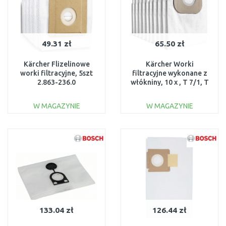
49.31 zł
65.50 zł
Kärcher Flizelinowe
Kärcher Worki
worki filtracyjne, 5szt
filtracyjne wykonane z
2.863-236.0
włókniny, 10 x , T 7/1, T
8/1, T 11/1 6.904-084.0
W MAGAZYNIE
W MAGAZYNIE
DO KOSZYKA
DO KOSZYKA
Do porównania
Do porównania
133.04 zł
126.44 zł