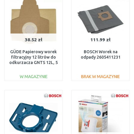
38.52 zł
111.99 zł
GÜDE Papierowy worek
BOSCH Worek na
filtracyjny 12 litrów do
odpady 2605411231
odkurzacza GNTS 12L, 5
szt. 17007
W MAGAZYNIE
BRAK W MAGAZYNIE
DO KOSZYKA
DO KOSZYKA
Do porównania
Do porównania