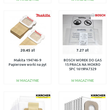
DO KOSZYKA
DO KOSZYKA
Do porównania
Do porównania
20.45 zł
7.27 zł
Makita 194746-9
BOSCH WOREK DO GAS
Papierowe worki na pył
15 PRACA NA MOKRO
5PC 1619PA7329
W MAGAZYNIE
W MAGAZYNIE
DO KOSZYKA
DO KOSZYKA
Do porównania
Do porównania