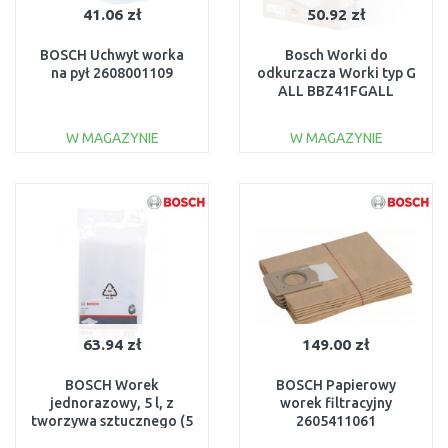
41.06 zł
50.92 zł
BOSCH Uchwyt worka
Bosch Worki do
na pył 2608001109
odkurzacza Worki typ G
ALL BBZ41FGALL
W MAGAZYNIE
W MAGAZYNIE
DO KOSZYKA
DO KOSZYKA
Do porównania
Do porównania
63.94 zł
149.00 zł
BOSCH Worek
BOSCH Papierowy
jednorazowy, 5 l, z
worek filtracyjny
tworzywa sztucznego (5
2605411061
szt.) do GAS 15 PS