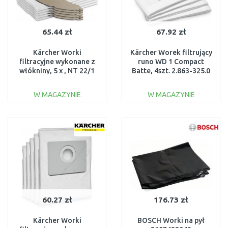
65.44 zł
67.92 zł
Kärcher Worki
Kärcher Worek filtrujący
filtracyjne wykonane z
runo WD 1 Compact
włókniny, 5 x , NT 22/1
Batte, 4szt. 2.863-325.0
2.889-217.0
W MAGAZYNIE
W MAGAZYNIE
DO KOSZYKA
DO KOSZYKA
Do porównania
Do porównania
60.27 zł
176.73 zł
Kärcher Worki
BOSCH Worki na pył