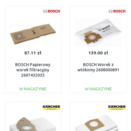
DO KOSZYKA
DO KOSZYKA
Do porównania
Do porównania
87.11 zł
139.00 zł
BOSCH Papierowy
BOSCH Worek z
worek filtracyjny
włókniny 2608000891
2607432035
W MAGAZYNIE
W MAGAZYNIE
DO KOSZYKA
DO KOSZYKA
Do porównania
Do porównania