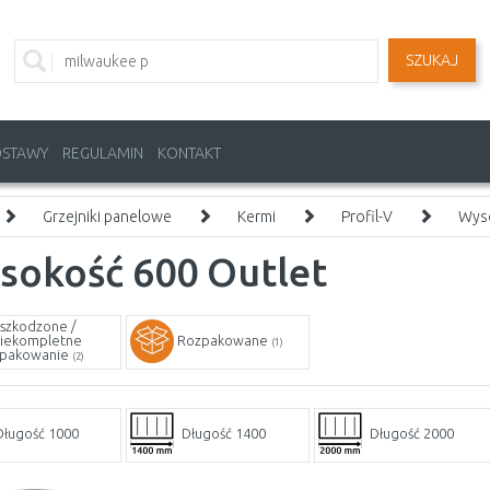
SZUKAJ
OSTAWY
REGULAMIN
KONTAKT
Grzejniki panelowe
Kermi
Profil-V
Wys
sokość 600 Outlet
szkodzone /
iekompletne
Rozpakowane
(1)
pakowanie
(2)
Długość 1000
Długość 1400
Długość 2000