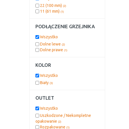
22 (100 mm)
(2)
11 (61 mm)
(1)
PODŁĄCZENIE GRZEJNIKA
Wszystko
Dolne lewe
(2)
Dolne prawe
(1)
KOLOR
Wszystko
Biały
(3)
OUTLET
Wszystko
Uszkodzone / Niekompletne
opakowanie
(2)
Rozpakowane
(1)