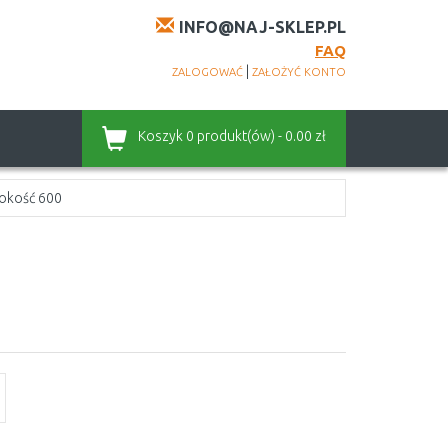
INFO@NAJ-SKLEP.PL
FAQ
|
ZALOGOWAĆ
ZAŁOŻYĆ KONTO
Koszyk
0 produkt(ów) - 0.00 zł
okość 600