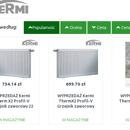
 według:
Popularność
Ocena
Cena
Cen
734.14 zł
699.70 zł
PRZEDAŻ Kermi
WYPRZEDAŻ Kermi
WYP
erm X2 Profil-V
ThermX2 Profil-V
Therm
jnik zaworowy 22
Grzejnik zaworowy
600/1400
11600/2000
FTV2
V220601401R1K
FTV110602001L1K
U
W MAGAZYNIE
W MAGAZYNIE
W
USZKODZONE
ROZPAKOWANE
DO KOSZYKA
DO KOSZYKA