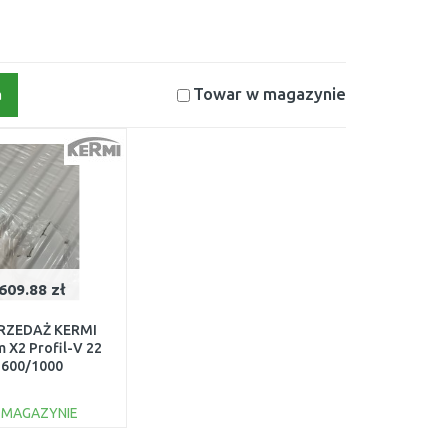
Towar w magazynie
a
609.88 zł
RZEDAŻ KERMI
 X2 Profil-V 22
600/1000
20601001L1K,
SZKODZONE
 MAGAZYNIE
DO KOSZYKA