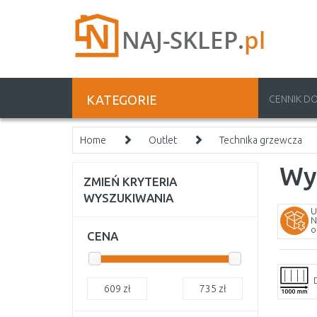
KATEGORIE
CENNIK D
Home
Outlet
Technika grzewcza
Wy
ZMIEŃ KRYTERIA
WYSZUKIWANIA
U
N
o
CENA
609
zł
735
zł