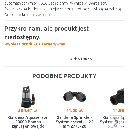
automatycznym 519626 Sześcienny. Wyniosły. Wyrazisty.
Symetryczna budowa z umiejscowioną pośrodku listwą na baterię
Deska do kro...
rozwiń opis »
Przykro nam, ale produkt jest
niedostępny.
Wybierz produkt alternatywny!
Kod:
519626
PODOBNE PRODUKTY
584.67 zł
41.00 zł
14.96 z
Gardena Aquasensor
Gardena Sprinkler-
Gardena Spri
20000 Pompa
System Łącznik L 25
System Złączk
zanurzeniowa do
mm 2773-20
x 3/4" - gw