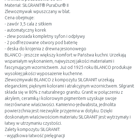
Materiał: SILGRANIT® PuraDur® II
Zlewozmywak wpuszczany w blat.
Cena obejmuje:
- zawór 3,5 cala z sitkiem
- automatyczny korek
- zlew posiada kompletny syfon i odpływy
- 2 podfrezowane otwory pod baterię
- deska do krojenia z drewna jesionowego
BLANCO - jeszcze większy komfort w Państwa kuchni. Urzekają
wspaniałym wykonaniem, najwyższej jakości materiałami i
fascynującym wzornictwem. Już od 1925 roku BLANCO produkuje
wysokiej jakości wyposażenie kuchenne.
Zlewozmywaki BLANCO z kompozytu SILGRANIT urzekają
eleganckimi, pięknymi kolorami i atrakcyjnym wzornictwem. Silgranit
składa się w 80% z naturalnego granitu. Granit w połączeniu z
akrylem, ceramiką i kolorowym pigmentem uzyskuje swoje
niezrównane właściwości. Kamienno-jedwabista, jednolita
powierzchnia jest niezwykle przyjemna w dotyku. Dzięki
doskonałym właściwościom materiału SILGRANIT jest wytrzymały i
łatwy w utrzymaniu czystości.
Zalety kompozytu SILGRANIT:
- wyjątkowa łatwość pielęgnacji