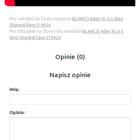
Pro odeslání do Česka navštivte
BLANCO Adon XL 6 S dřez
Silgranit káva 519626
Pre odoslanie na Slovensko navštívte
BLANCO Adon XL 6 S
drez Silgranit káva 519626
Opinie (0)
Napisz opinie
Imię:
Opinia: