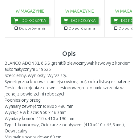
brudnej wody
wewnętrzny 2
(750W/20 000l/h)
9044-20
W MAGAZYNIE
W MAGAZYNIE
W MAGAZY
DO KOSZYKA
DO KOSZYKA
DO KOSZ
Do porównania
Do porównania
Do porówn
Opis
BLANCO ADON XL 6 S Silgranit® zlewozmywak kawowy z korkiem
automatycznym 519626
Sześcienny. Wyniosły. Wyrazisty.
Symetryczna budowa z umiejscowioną pośrodku listwą na baterię
Deska do krojenia z drewna jesionowego - do umieszczenia w
jednej z powierzchni roboczych!
Podniesiony brzeg.
Wymiary zewnętrzne: 980 x 480 mm
Wycięcie w blacie: 960 x 460 mm
Wymiary komór: 410 x 410 x 190 mm
Typ : 1-komorowy, Ociekacz z odpływem (410 x410 x 45,5 mm),
Odwracalny
Minimalna podbudowa: 60 cm