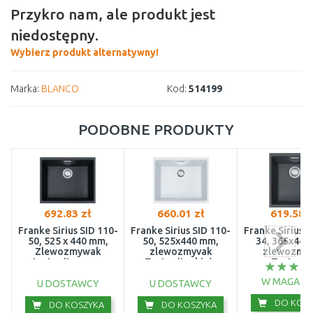
Przykro nam, ale produkt jest
niedostępny.
Wybierz produkt alternatywny!
Marka:
BLANCO
Kod:
514199
PODOBNE PRODUKTY
692.83 zł
660.01 zł
619.58 z
Franke Sirius SID 110-
Franke Sirius SID 110-
Franke Sirius S
50, 525 x 440 mm,
50, 525x440 mm,
34, 365x440
Zlewozmywak
zlewozmyvak
zlewozmy
tectonite, onyx
Tectonite, biały
Tectonit
125.0331.034
polarny 125.0331.033
Onyx+125.033
W MAGAZY
U DOSTAWCY
U DOSTAWCY
DO KOSZ
DO KOSZYKA
DO KOSZYKA