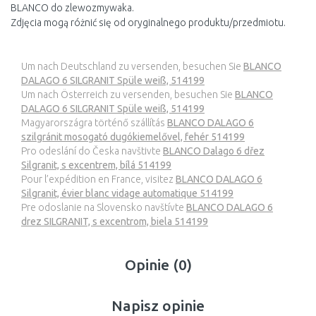
BLANCO do zlewozmywaka.
Zdjęcia mogą różnić się od oryginalnego produktu/przedmiotu.
Um nach Deutschland zu versenden, besuchen Sie
BLANCO
DALAGO 6 SILGRANIT Spüle weiß, 514199
Um nach Österreich zu versenden, besuchen Sie
BLANCO
DALAGO 6 SILGRANIT Spüle weiß, 514199
Magyarországra történő szállítás
BLANCO DALAGO 6
szilgránit mosogató dugókiemelővel, fehér 514199
Pro odeslání do Česka navštivte
BLANCO Dalago 6 dřez
Silgranit, s excentrem, bílá 514199
Pour l’expédition en France, visitez
BLANCO DALAGO 6
Silgranit, évier blanc vidage automatique 514199
Pre odoslanie na Slovensko navštívte
BLANCO DALAGO 6
drez SILGRANIT, s excentrom, biela 514199
Opinie (0)
Napisz opinie