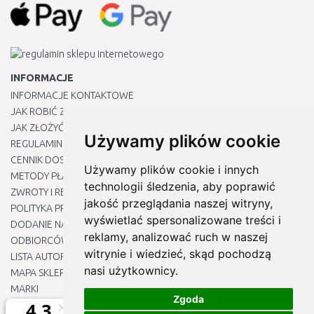
INFORMACJE
INFORMACJE KONTAKTOWE
JAK ROBIĆ ZAKUPY ?
JAK ZŁOŻYĆ REKLAMACJĘ
Używamy plików cookie
REGULAMIN
CENNIK DOSTAWY
Używamy plików cookie i innych
METODY PŁATNOŚCI
technologii śledzenia, aby poprawić
ZWROTY I REKLAMACJE PRODUKTÓW
jakość przeglądania naszej witryny,
POLITYKA PRYWATNOŚCI
wyświetlać spersonalizowane treści i
DODANIE NASZYCH ADRESÓW E-MAIL DO LISTY ZAUFANYCH
reklamy, analizować ruch w naszej
ODBIORCÓW
witrynie i wiedzieć, skąd pochodzą
LISTA AUTORYZOWANYCH CENTRÓW SERWISOWYCH
nasi użytkownicy.
MAPA SKLEPU
MARKI
Zgoda
BLOGU