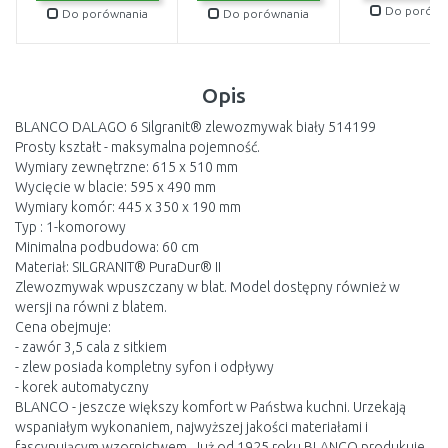
Do porówn
Do porównania
Do porównania
Opis
BLANCO DALAGO 6 Silgranit® zlewozmywak biały 514199
Prosty kształt - maksymalna pojemność.
Wymiary zewnętrzne: 615 x 510 mm
Wycięcie w blacie: 595 x 490 mm
Wymiary komór: 445 x 350 x 190 mm
Typ : 1-komorowy
Minimalna podbudowa: 60 cm
Materiał: SILGRANIT® PuraDur® II
Zlewozmywak wpuszczany w blat. Model dostępny również w
wersji na równi z blatem.
Cena obejmuje:
- zawór 3,5 cala z sitkiem
- zlew posiada kompletny syfon i odpływy
- korek automatyczny
BLANCO - jeszcze większy komfort w Państwa kuchni. Urzekają
wspaniałym wykonaniem, najwyższej jakości materiałami i
fascynującym wzornictwem. Już od 1925 roku BLANCO produkuje