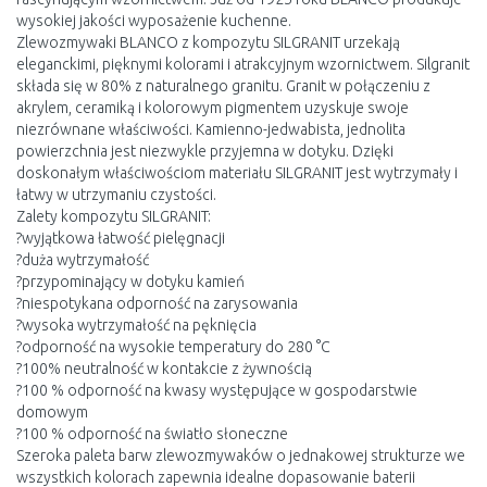
wysokiej jakości wyposażenie kuchenne.
Zlewozmywaki BLANCO z kompozytu SILGRANIT urzekają
eleganckimi, pięknymi kolorami i atrakcyjnym wzornictwem. Silgranit
składa się w 80% z naturalnego granitu. Granit w połączeniu z
akrylem, ceramiką i kolorowym pigmentem uzyskuje swoje
niezrównane właściwości. Kamienno-jedwabista, jednolita
powierzchnia jest niezwykle przyjemna w dotyku. Dzięki
doskonałym właściwościom materiału SILGRANIT jest wytrzymały i
łatwy w utrzymaniu czystości.
Zalety kompozytu SILGRANIT:
?wyjątkowa łatwość pielęgnacji
?duża wytrzymałość
?przypominający w dotyku kamień
?niespotykana odporność na zarysowania
?wysoka wytrzymałość na pęknięcia
?odporność na wysokie temperatury do 280 °C
?100% neutralność w kontakcie z żywnością
?100 % odporność na kwasy występujące w gospodarstwie
domowym
?100 % odporność na światło słoneczne
Szeroka paleta barw zlewozmywaków o jednakowej strukturze we
wszystkich kolorach zapewnia idealne dopasowanie baterii