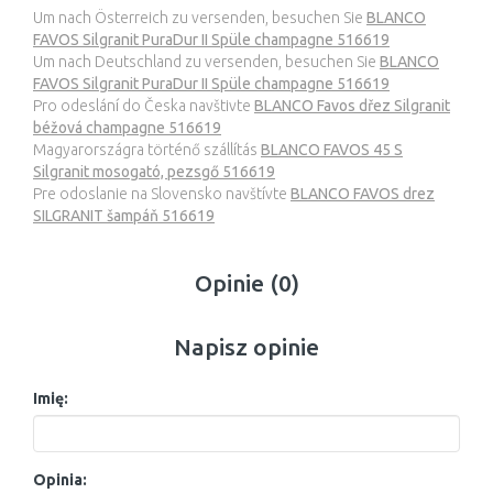
Um nach Österreich zu versenden, besuchen Sie
BLANCO
FAVOS Silgranit PuraDur II Spüle champagne 516619
Um nach Deutschland zu versenden, besuchen Sie
BLANCO
FAVOS Silgranit PuraDur II Spüle champagne 516619
Pro odeslání do Česka navštivte
BLANCO Favos dřez Silgranit
béžová champagne 516619
Magyarországra történő szállítás
BLANCO FAVOS 45 S
Silgranit mosogató, pezsgő 516619
Pre odoslanie na Slovensko navštívte
BLANCO FAVOS drez
SILGRANIT šampáň 516619
Opinie (0)
Napisz opinie
Imię:
Opinia: