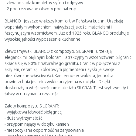
- zlew posiada kompletny syfon i odpływy
- 2 podfrezowane otwory pod baterię
BLANCO - jeszcze większy komfort w Państwa kuchni. Urzekają
wspaniałym wykonaniem, najwyższej jakości materiałami i
fascynującym wzornictwem. Już od 1925 roku BLANCO produkuje
wysokiej jakości wyposażenie kuchenne.
Zlewozmywaki BLANCO z kompozytu SILGRANIT urzekają
eleganckimi, pięknymi kolorami i atrakcyjnym wzornictwem. Silgranit
składa się w 80% z naturalnego granitu. Granit w połączeniu z
akrylem, ceramiką i kolorowym pigmentem uzyskuje swoje
niezrównane właściwości. Kamienno-jedwabista, jednolita
powierzchnia jest niezwykle przyjemna w dotyku. Dzięki
doskonałym właściwościom materiału SILGRANIT jest wytrzymały i
łatwy w utrzymaniu czystości.
Zalety kompozytu SILGRANIT:
- wyjątkowa łatwość pielęgnacji
- duża wytrzymałość
- przypominający w dotyku kamień
- niespotykana odporność na zarysowania