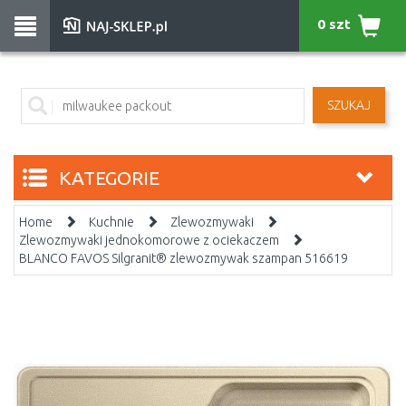
0 szt
SZUKAJ
KATEGORIE
Home
Kuchnie
Zlewozmywaki
Zlewozmywaki jednokomorowe z ociekaczem
BLANCO FAVOS Silgranit® zlewozmywak szampan 516619