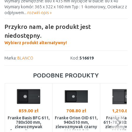
Wymiary zewnętrzne: 880 x 435 mm Wycięcie w blacie: 80 x 40
Wymiary komór: 365 x 322 x 160 mm Typ : 1 -komorowy, Ociekacz z
odpływem...
rozwiń opis »
Przykro nam, ale produkt jest
niedostępny.
Wybierz produkt alternatywny!
Marka:
BLANCO
Kod:
516619
PODOBNE PRODUKTY
859.00 zł
708.80 zł
1,210.81 
Franke Basis BFG 611,
Franke Orion OID 611,
Franke Mari
780x500 mm,
940x510 mm,
611-78, 780x5
zlewozmywak
zlewozmywak czarny
zlewozmywak
fragranitowy, onyx
114.0288.543
114.0072.