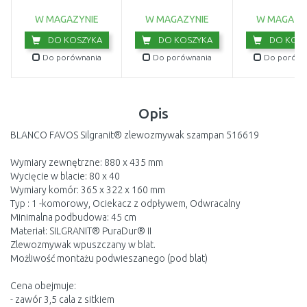
114.0676.296
W MAGAZYNIE
W MAGAZYNIE
W MAGAZY
DO KOSZYKA
DO KOSZYKA
DO KOSZ
Do porównania
Do porównania
Do porówn
Opis
BLANCO FAVOS Silgranit® zlewozmywak szampan 516619
Wymiary zewnętrzne: 880 x 435 mm
Wycięcie w blacie: 80 x 40
Wymiary komór: 365 x 322 x 160 mm
Typ : 1 -komorowy, Ociekacz z odpływem, Odwracalny
Minimalna podbudowa: 45 cm
Materiał: SILGRANIT® PuraDur® II
Zlewozmywak wpuszczany w blat.
Możliwość montażu podwieszanego (pod blat)
Cena obejmuje:
- zawór 3,5 cala z sitkiem