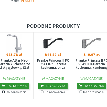
Marka:
BLANCO
Ko
PODOBNE PRODUKTY
983.78 zł
311.82 zł
319.97 zł
Franke Atlas Neo
Franke Princess II FC
Franke Princess II F
ateria kuchenna ze
9541.071 Bateria
9541.084 Bateria
stałą wylewką, Stal
kuchenna, onyx
kuchenna, kamienn
szlachetna
115.0470.661
szary 115.0470.659
115.0521.435
W MAGAZYNIE
W MAGAZYNIE
W MAGAZYNIE
DO KOSZYKA
DO KOSZYKA
DO KOSZYKA
Do porównania
Do porównania
Do porównania