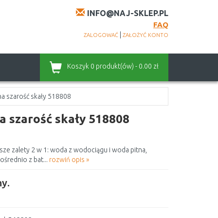
INFO@NAJ-SKLEP.PL
FAQ
|
ZALOGOWAĆ
ZAŁOŻYĆ KONTO
Koszyk
0 produkt(ów) - 0.00 zł
a szarość skały 518808
 szarość skały 518808
e zalety 2 w 1: woda z wodociągu i woda pitna,
ośrednio z bat...
rozwiń opis »
y.