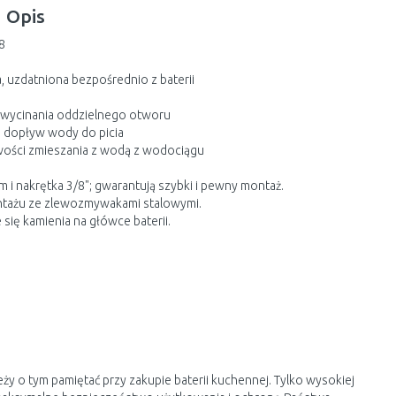
Opis
8
, uzdatniona bezpośrednio z baterii
i wycinania oddzielnego otworu
ej dopływ wody do picia
iwości zmieszania z wodą z wodociągu
i nakrętka 3/8"; gwarantują szybki i pewny montaż.
montażu ze zlewozmywakami stalowymi.
się kamienia na główce baterii.
 o tym pamiętać przy zakupie baterii kuchennej. Tylko wysokiej