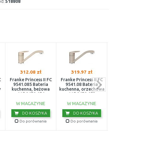
d:
518808
312.08 zł
319.97 zł
319.97 z
C
Franke Princess II FC
Franke Princess II FC
Franke Princes
9541.085 Bateria
9541.08 Bateria
9541.424 Ba
y
kuchenna, beżowa
kuchenna, orzechowa
kuchenna, cap
115.0470.654
115.0470.653
115.0470.
W MAGAZYNIE
W MAGAZYNIE
W MAGAZY
DO KOSZYKA
DO KOSZYKA
DO KOS
Do porównania
Do porównania
Do porówn