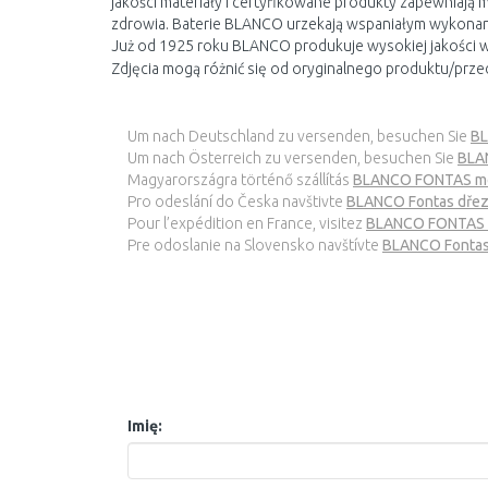
jakości materiały i certyfikowane produkty zapewniaj
zdrowia. Baterie BLANCO urzekają wspaniałym wykonani
Już od 1925 roku BLANCO produkuje wysokiej jakości 
Zdjęcia mogą różnić się od oryginalnego produktu/prze
Um nach Deutschland zu versenden, besuchen Sie
BL
Um nach Österreich zu versenden, besuchen Sie
BLAN
Magyarországra történő szállítás
BLANCO FONTAS mos
Pro odeslání do Česka navštivte
BLANCO Fontas dřezo
Pour l’expédition en France, visitez
BLANCO FONTAS mi
Pre odoslanie na Slovensko navštívte
BLANCO Fontas d
Imię: