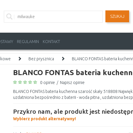
SZUKAJ
OSTAWY
REGULAMIN
KONTAKT
akowe
Bez prysznica
BLANCO FONTAS bateria kuchenn
BLANCO FONTAS bateria kuchenna
0 opinie
/
Napisz opinie
BLANCO FONTAS bateria kuchenna szarość skały 518808 Największ
uzdatniona bezpośrednio z baterii - woda pitna , uzdatniona bezp
Przykro nam, ale produkt jest niedostępn
Wybierz produkt alternatywny!