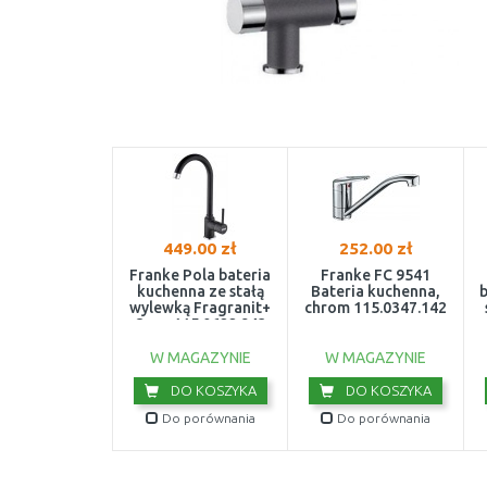
449.00 zł
252.00 zł
Franke Pola bateria
Franke FC 9541
kuchenna ze stałą
Bateria kuchenna,
b
wylewką Fragranit+
chrom 115.0347.142
Onyx 115.0622.943
W MAGAZYNIE
W MAGAZYNIE
DO KOSZYKA
DO KOSZYKA
Do porównania
Do porównania