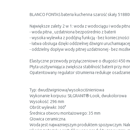
BLANCO FONTAS bateria kuchenna szarość skały 51880
Największe zalety 2 w 1: woda z wodociągu i woda pitna
- woda pitna , uzdatniona bezpośrednio z baterii
- wysoka wylewka z podójną funkcją - bez koniecznośc
- łatwa obsługa dzięki oddzielnej dźwigni uruchamiajac
- oddzielny dopływ wody pitnej uzdatnionej - bez możl
Elastyczne przewody przyłączeniowe o długości 450 mm 
Płyta usztywniająca zwiększa stabilność baterii przy 
Opatentowany regulator strumienia redukuje osadzanie 
Typ: dwudźwigniowa/wysokociśnieniowa
Wykonanie korpusu: SILGRANIT®-Look, dwukolorowa
Wysokość: 296 mm
Obrót wylewki: 360°
Średnica otworu montażowego: 35 mm
Głowica ceramiczna.
Woda jest najważniejszym produktem spożywczym. Należy