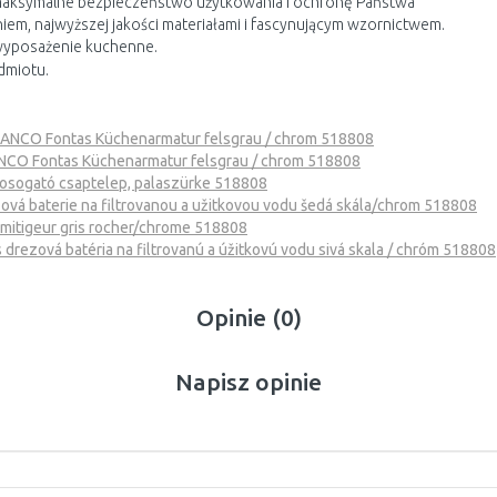
ą maksymalne bezpieczeństwo użytkowania i ochronę Państwa
em, najwyższej jakości materiałami i fascynującym wzornictwem.
wyposażenie kuchenne.
dmiotu.
ANCO Fontas Küchenarmatur felsgrau / chrom 518808
CO Fontas Küchenarmatur felsgrau / chrom 518808
ogató csaptelep, palaszürke 518808
vá baterie na filtrovanou a užitkovou vodu šedá skála/chrom 518808
tigeur gris rocher/chrome 518808
rezová batéria na filtrovanú a úžitkovú vodu sivá skala / chróm 518808
Opinie (0)
Napisz opinie