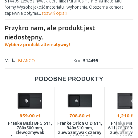
514499 Zlewozmywak Ceramika PuraPlus Harmonia materiału i
formy Wysoka jakość materiału i wykonania. Obszerna komora
zapewnia optyma...
rozwiń opis »
Przykro nam, ale produkt jest
niedostępny.
Wybierz produkt alternatywny!
Marka:
BLANCO
Kod:
514499
PODOBNE PRODUKTY
859.00 zł
708.80 zł
1,210.81 
Franke Basis BFG 611,
Franke Orion OID 611,
Franke Mari
780x500 mm,
940x510 mm,
611-78, 780x5
zlewozmywak
zlewozmywak czarny
zlewozmywak
fragranitowy, onyx
114.0288.543
114.0072.