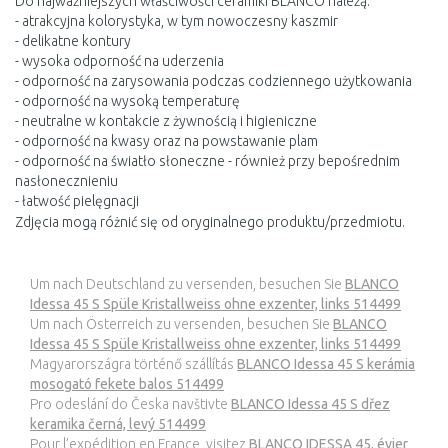
Do najważniejszych właściwości ceramiki BLANCO należą:
- atrakcyjna kolorystyka, w tym nowoczesny kaszmir
- delikatne kontury
- wysoka odporność na uderzenia
- odporność na zarysowania podczas codziennego użytkowania
- odporność na wysoką temperaturę
- neutralne w kontakcie z żywnością i higieniczne
- odporność na kwasy oraz na powstawanie plam
- odporność na światło słoneczne - również przy bepośrednim
nasłonecznieniu
- łatwość pielęgnacji
Zdjęcia mogą różnić się od oryginalnego produktu/przedmiotu.
Um nach Deutschland zu versenden, besuchen Sie
BLANCO
Idessa 45 S Spüle Kristallweiss ohne exzenter, links 514499
Um nach Österreich zu versenden, besuchen Sie
BLANCO
Idessa 45 S Spüle Kristallweiss ohne exzenter, links 514499
Magyarországra történő szállítás
BLANCO Idessa 45 S kerámia
mosogató fekete balos 514499
Pro odeslání do Česka navštivte
BLANCO Idessa 45 S dřez
keramika černá, levý 514499
Pour l’expédition en France, visitez
BLANCO IDESSA 45, évier