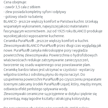
Cena obejmuje:
- zawór 3,5 cala z sitkiem
- zlew posiada kompletny syfon i odpływy
- gotowy otwór na baterię
BLANCO - jeszcze większy komfort w Państwa kuchni. Urzekają
wspaniałym wykonaniem, najwyższej jakości materiałami i
fascynującym wzornictwem. Już od 1925 roku BLANCO produkuje
wysokiej jakości wyposażenie kuchenne.
Ceramika PuraPlus® ...jeszcze większy komfort w kuchni.
Zlewozmywaki BLANCO PuraPlus® przez długi czas wyglądają jak
nowe. PuraPlus® zamyka mikroskopijne pory i wygładza
powierzchnię zlewozmywaka. Powierzchnia o hydrofobowych
właściwościach redukuje zatrzymywanie zanieczyszczeń,
tworzenie się osadu wapiennego oraz powstawanie plam.
Ceramikę bardzo łatwo jest utrzymać w czystości - wystarczy
wilgotna ścierka z odrobiną płynu do mycia naczyń. Do
uzupełnienia powierzchni PuraPlus® po czyszczeniu preparatami
ściernymi zalecamy środek PuraPlus® Liquid, który, między innymi,
odświeża efekt perlistego spływania wody.
Zlewozmywaki ceramiczne są przyjemne w dotyku i pięknie się
prezentują; mają łagodne kształty i atrakcyjną kolorystykę.