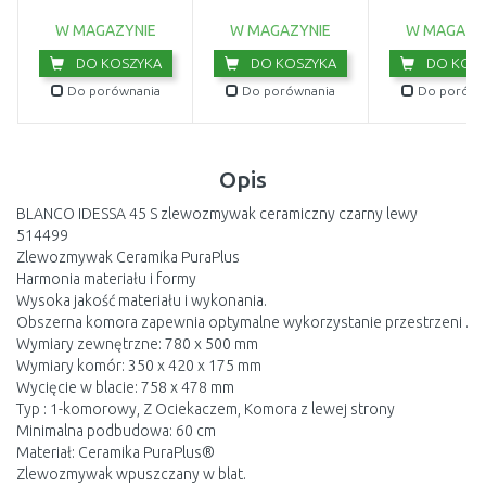
114.0676.296
W MAGAZYNIE
W MAGAZYNIE
W MAGAZY
DO KOSZYKA
DO KOSZYKA
DO KOSZ
Do porównania
Do porównania
Do porówn
Opis
BLANCO IDESSA 45 S zlewozmywak ceramiczny czarny lewy
514499
Zlewozmywak Ceramika PuraPlus
Harmonia materiału i formy
Wysoka jakość materiału i wykonania.
Obszerna komora zapewnia optymalne wykorzystanie przestrzeni .
Wymiary zewnętrzne: 780 x 500 mm
Wymiary komór: 350 x 420 x 175 mm
Wycięcie w blacie: 758 x 478 mm
Typ : 1-komorowy, Z Ociekaczem, Komora z lewej strony
Minimalna podbudowa: 60 cm
Materiał: Ceramika PuraPlus®
Zlewozmywak wpuszczany w blat.