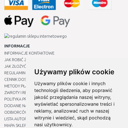
INFORMACJE
INFORMACJE KONTAKTOWE
JAK ROBIĆ ZAKUPY ?
JAK ZŁOŻYĆ REKLAMACJĘ
Używamy plików cookie
REGULAMIN
CENNIK DOSTAWY
Używamy plików cookie i innych
METODY PŁATNOŚCI
technologii śledzenia, aby poprawić
ZWROTY I REKLAMACJE PRODUKTÓW
jakość przeglądania naszej witryny,
POLITYKA PRYWATNOŚCI
wyświetlać spersonalizowane treści i
DODANIE NASZYCH ADRESÓW E-MAIL DO LISTY ZAUFANYCH
reklamy, analizować ruch w naszej
ODBIORCÓW
witrynie i wiedzieć, skąd pochodzą
LISTA AUTORYZOWANYCH CENTRÓW SERWISOWYCH
nasi użytkownicy.
MAPA SKLEPU