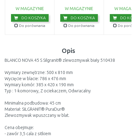
114.0676.296
W MAGAZYNIE
W MAGAZYNIE
W MAGAZY
DO KOSZYKA
DO KOSZYKA
DO KOSZ
Do porównania
Do porównania
Do porówn
Opis
BLANCO NOVA 45 S Silgranit® zlewozmywak biały 510438
Wymiary zewnętrzne: 500 x 810 mm
Wycięcie w blacie: 786 x 476 mm
Wymiary komór: 385 x 420 x 190 mm
Typ : 1-komorowy, Z ociekaczem, Odwracalny
Minimalna podbudowa: 45 cm
Materiał: SILGRANIT® PuraDur®
Zlewozmywak wpuszczany w blat.
Cena obejmuje:
- zawór 3,5 cala z sitkiem