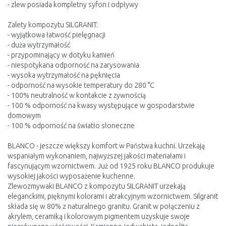
- zlew posiada kompletny syfon i odpływy
Zalety kompozytu SILGRANIT:
- wyjątkowa łatwość pielęgnacji
- duża wytrzymałość
- przypominający w dotyku kamień
- niespotykana odporność na zarysowania
- wysoka wytrzymałość na pęknięcia
- odporność na wysokie temperatury do 280 °C
- 100% neutralność w kontakcie z żywnością
- 100 % odporność na kwasy występujące w gospodarstwie
domowym
- 100 % odporność na światło słoneczne
BLANCO - jeszcze większy komfort w Państwa kuchni. Urzekają
wspaniałym wykonaniem, najwyższej jakości materiałami i
fascynującym wzornictwem. Już od 1925 roku BLANCO produkuje
wysokiej jakości wyposażenie kuchenne.
Zlewozmywaki BLANCO z kompozytu SILGRANIT urzekają
eleganckimi, pięknymi kolorami i atrakcyjnym wzornictwem. Silgranit
składa się w 80% z naturalnego granitu. Granit w połączeniu z
akrylem, ceramiką i kolorowym pigmentem uzyskuje swoje