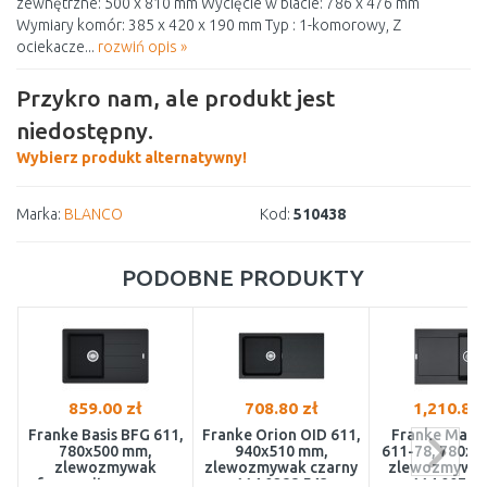
zewnętrzne: 500 x 810 mm Wycięcie w blacie: 786 x 476 mm
Wymiary komór: 385 x 420 x 190 mm Typ : 1-komorowy, Z
ociekacze...
rozwiń opis »
Przykro nam, ale produkt jest
niedostępny.
Wybierz produkt alternatywny!
Marka:
BLANCO
Kod:
510438
PODOBNE PRODUKTY
859.00 zł
708.80 zł
1,210.81 
Franke Basis BFG 611,
Franke Orion OID 611,
Franke Mari
780x500 mm,
940x510 mm,
611-78, 780x5
zlewozmywak
zlewozmywak czarny
zlewozmywak
fragranitowy, onyx
114.0288.543
114.0072.