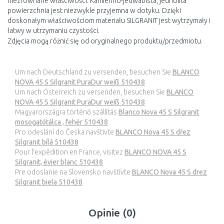
niezrównane właściwości. Kamienno-jedwabista, jednolita
powierzchnia jest niezwykle przyjemna w dotyku. Dzięki
doskonałym właściwościom materiału SILGRANIT jest wytrzymały i
łatwy w utrzymaniu czystości.
Zdjęcia mogą różnić się od oryginalnego produktu/przedmiotu.
Um nach Deutschland zu versenden, besuchen Sie
BLANCO
NOVA 45 S Silgranit PuraDur weiß 510438
Um nach Österreich zu versenden, besuchen Sie
BLANCO
NOVA 45 S Silgranit PuraDur weiß 510438
Magyarországra történő szállítás
Blanco Nova 45 S Silgranit
mosogatótálca , fehér 510438
Pro odeslání do Česka navštivte
BLANCO Nova 45 S dřez
Silgranit bílá 510438
Pour l’expédition en France, visitez
BLANCO NOVA 45 S
Silgranit, évier blanc 510438
Pre odoslanie na Slovensko navštívte
BLANCO Nova 45 S drez
Silgranit biela 510438
Opinie (0)