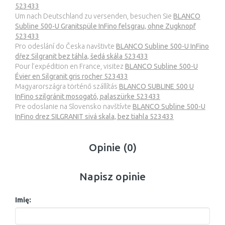
523433
Um nach Deutschland zu versenden, besuchen Sie
BLANCO
Subline 500-U Granitspüle InFino felsgrau, ohne Zugknopf
523433
Pro odeslání do Česka navštivte
BLANCO Subline 500-U InFino
dřez Silgranit bez táhla, šedá skála 523433
Pour l’expédition en France, visitez
BLANCO Subline 500-U
Évier en Silgranit gris rocher 523433
Magyarországra történő szállítás
BLANCO SUBLINE 500 U
InFino szilgránit mosogató, palaszürke 523433
Pre odoslanie na Slovensko navštívte
BLANCO Subline 500-U
InFino drez SILGRANIT sivá skala, bez tiahla 523433
Opinie (0)
Napisz opinie
Imię: