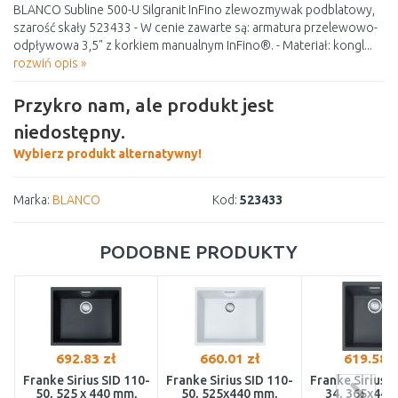
BLANCO Subline 500-U Silgranit InFino zlewozmywak podblatowy,
szarość skały 523433 - W cenie zawarte są: armatura przelewowo-
odpływowa 3,5" z korkiem manualnym InFino®. - Materiał: kongl...
rozwiń opis »
Przykro nam, ale produkt jest
niedostępny.
Wybierz produkt alternatywny!
Marka:
BLANCO
Kod:
523433
PODOBNE PRODUKTY
692.83 zł
660.01 zł
619.58 z
Franke Sirius SID 110-
Franke Sirius SID 110-
Franke Sirius S
50, 525 x 440 mm,
50, 525x440 mm,
34, 365x440