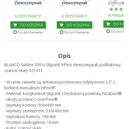
Zlewozmywak
zlewozmyvak
zlewozmy
tectonite, onyx
Tectonite, biały
Tectonit
125.0331.034
polarny 125.0331.033
Onyx+125.033
W MAGAZY
U DOSTAWCY
U DOSTAWCY
DO KOSZ
DO KOSZYKA
DO KOSZYKA
Do porówn
Do porównania
Do porównania
Opis
BLANCO Subline 500-U Silgranit InFino zlewozmywak podblatowy,
szarość skały 523433
- W cenie zawarte są: armatura przelewowo-odpływowa 3,5" z
korkiem manualnym InFino®.
- Materiał: konglomerat Silgranit z bezbarwną powłoką PuraDurII®
- ukryty przelew C-overflow®
- Wymiary komory: 500x400 mm
- Wymiary zewnętrzne: 530x460 mm
- Głębokość komory: 190 mm
- Promień zaokrąglenia: 10 mm
- Kolor: szarość skały