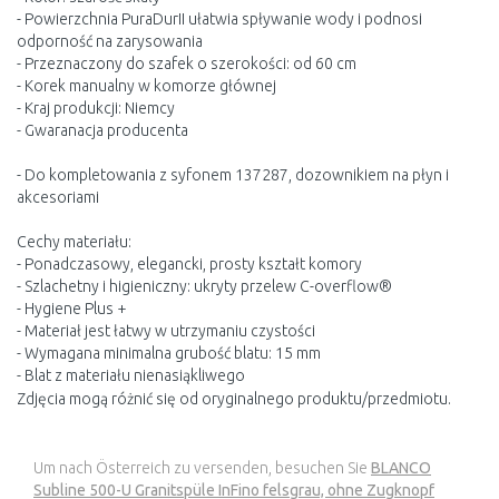
- Powierzchnia PuraDurII ułatwia spływanie wody i podnosi
odporność na zarysowania
- Przeznaczony do szafek o szerokości: od 60 cm
- Korek manualny w komorze głównej
- Kraj produkcji: Niemcy
- Gwaranacja producenta
- Do kompletowania z syfonem 137287, dozownikiem na płyn i
akcesoriami
Cechy materiału:
- Ponadczasowy, elegancki, prosty kształt komory
- Szlachetny i higieniczny: ukryty przelew C-overflow®
- Hygiene Plus +
- Materiał jest łatwy w utrzymaniu czystości
- Wymagana minimalna grubość blatu: 15 mm
- Blat z materiału nienasiąkliwego
Zdjęcia mogą różnić się od oryginalnego produktu/przedmiotu.
Um nach Österreich zu versenden, besuchen Sie
BLANCO
Subline 500-U Granitspüle InFino felsgrau, ohne Zugknopf