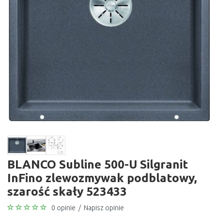
BLANCO Subline 500-U Silgranit
InFino zlewozmywak podblatowy,
szarość skały 523433
0 opinie
/
Napisz opinie